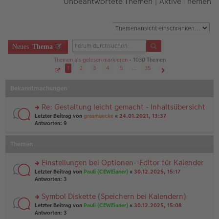
Unbeantwortete Themen
|
Aktive Themen
Neues
Thema
Themen als gelesen markieren
• 1030 Themen
1
2
3
4
5
…
35
S
Nächste
e
Bekanntmachungen
i
t
e
1
Re: Gestaltung leicht gemacht - Inhaltsübersicht
v
o
rs
Letzter Beitrag von
grasmuecke
«
24.01.2021, 13:37
n
te
Antworten:
9
3
r
5
u
Themen
n
g
el
Einstellungen bei Optionen--Editor für Kalender
es
rs
Letzter Beitrag von
Pauli (CEWEianer)
«
30.12.2025, 15:17
e
te
Antworten:
3
n
r
er
u
Symbol Diskette (Speichern bei Kalendern)
B
n
ei
rs
Letzter Beitrag von
Pauli (CEWEianer)
«
30.12.2025, 15:08
g
tr
te
Antworten:
3
el
a