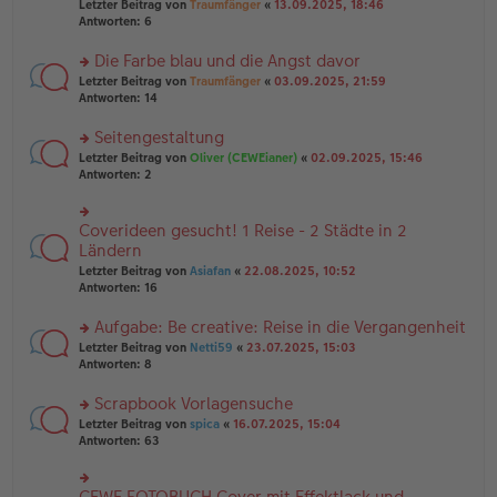
Letzter Beitrag von
Traumfänger
«
13.09.2025, 18:46
es
ei
u
Antworten:
6
e
tr
n
n
a
g
er
Die Farbe blau und die Angst davor
g
el
B
es
rs
Letzter Beitrag von
Traumfänger
«
03.09.2025, 21:59
ei
e
te
Antworten:
14
tr
n
r
a
er
u
Seitengestaltung
g
B
n
rs
Letzter Beitrag von
Oliver (CEWEianer)
«
02.09.2025, 15:46
ei
g
te
Antworten:
2
tr
el
r
a
es
u
g
e
n
Coverideen gesucht! 1 Reise - 2 Städte in 2
n
rs
g
er
te
Ländern
el
B
r
Letzter Beitrag von
Asiafan
«
22.08.2025, 10:52
es
ei
u
Antworten:
16
e
tr
n
n
a
g
er
Aufgabe: Be creative: Reise in die Vergangenheit
g
el
B
es
rs
Letzter Beitrag von
Netti59
«
23.07.2025, 15:03
ei
e
te
Antworten:
8
tr
n
r
a
er
u
Scrapbook Vorlagensuche
g
B
n
rs
Letzter Beitrag von
spica
«
16.07.2025, 15:04
ei
g
te
Antworten:
63
tr
el
r
a
es
u
g
e
n
CEWE FOTOBUCH Cover mit Effektlack und
n
rs