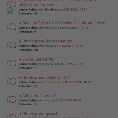
g
er
te
abstrakten Formen
el
B
r
Letzter Beitrag von
NeleHonig
«
11.07.2025, 07:54
es
ei
u
Antworten:
92
e
tr
n
n
a
g
er
Dank an Spica für die tollen Gestaltungsideen
g
el
B
es
rs
Letzter Beitrag von
Reisetante
«
04.07.2025, 19:08
ei
e
te
Antworten:
9
tr
n
r
a
er
u
Umfrage zur Textgestaltung
g
B
n
rs
Letzter Beitrag von
CSSky
«
20.06.2025, 16:30
ei
g
te
Antworten:
28
tr
el
r
a
es
u
Suche: Buntstifte
g
e
n
n
rs
Letzter Beitrag von
CSSky
«
16.06.2025, 20:39
g
er
te
Antworten:
7
el
B
r
es
ei
u
Hintergrund Objektnr. 201
e
tr
n
n
rs
Letzter Beitrag von
Traumfänger
«
03.06.2025, 16:22
a
g
er
te
Antworten:
12
g
el
B
r
es
ei
u
ABO hier sinnvoll?
e
tr
n
n
rs
Letzter Beitrag von
nici.h
«
01.06.2025, 18:43
a
g
er
te
Antworten:
5
g
el
B
r
es
ei
u
Hintergrund gesucht
e
tr
n
n