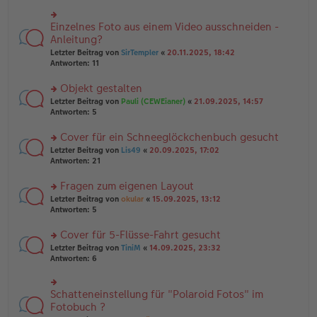
r
es
g
u
e
n
Einzelnes Foto aus einem Video ausschneiden -
n
rs
g
er
te
Anleitung?
el
B
r
Letzter Beitrag von
SirTempler
«
20.11.2025, 18:42
es
ei
u
Antworten:
11
e
tr
n
n
a
g
er
Objekt gestalten
g
el
B
es
rs
Letzter Beitrag von
Pauli (CEWEianer)
«
21.09.2025, 14:57
ei
e
te
Antworten:
5
tr
n
r
a
er
u
Cover für ein Schneeglöckchenbuch gesucht
g
B
n
rs
Letzter Beitrag von
Lis49
«
20.09.2025, 17:02
ei
g
te
Antworten:
21
tr
el
r
a
es
u
Fragen zum eigenen Layout
g
e
n
n
rs
Letzter Beitrag von
okular
«
15.09.2025, 13:12
g
er
te
Antworten:
5
el
B
r
es
ei
u
Cover für 5-Flüsse-Fahrt gesucht
e
tr
n
n
rs
Letzter Beitrag von
TiniM
«
14.09.2025, 23:32
a
g
er
te
Antworten:
6
g
el
B
r
es
ei
u
e
tr
n
Schatteneinstellung für "Polaroid Fotos" im
n
rs
a
g
er
te
Fotobuch ?
g
el
B
r