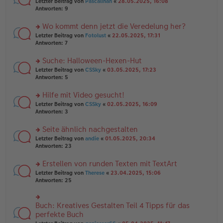
rs
Letzter Beitrag von
Pascalinah
«
28.05.2025, 16:08
a
g
er
te
Antworten:
9
g
el
B
r
es
ei
u
Wo kommt denn jetzt die Veredelung her?
e
tr
n
n
rs
Letzter Beitrag von
Fotolust
«
22.05.2025, 17:31
a
g
er
te
Antworten:
7
g
el
B
r
es
ei
u
Suche: Halloween-Hexen-Hut
e
tr
n
n
rs
Letzter Beitrag von
CSSky
«
03.05.2025, 17:23
a
g
er
te
Antworten:
5
g
el
B
r
es
ei
u
Hilfe mit Video gesucht!
e
tr
n
n
rs
Letzter Beitrag von
CSSky
«
02.05.2025, 16:09
a
g
er
te
Antworten:
3
g
el
B
r
es
ei
u
Seite ähnlich nachgestalten
e
tr
n
n
rs
Letzter Beitrag von
andie
«
01.05.2025, 20:34
a
g
er
te
Antworten:
23
g
el
B
r
es
ei
u
Erstellen von runden Texten mit TextArt
e
tr
n
n
rs
Letzter Beitrag von
Therese
«
23.04.2025, 15:06
a
g
er
te
Antworten:
25
g
el
B
r
es
ei
u
e
tr
n
Buch: Kreatives Gestalten Teil 4 Tipps für das
n
rs
a
g
er
te
perfekte Buch
g
el
B
r