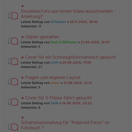
r
es
g
u
e
n
Einzelnes Foto aus einem Video ausschneiden -
n
rs
g
er
te
Anleitung?
el
B
r
Letzter Beitrag von
SirTempler
«
20.11.2025, 18:42
es
ei
u
Antworten:
11
e
tr
n
n
a
g
er
Objekt gestalten
g
el
B
es
rs
Letzter Beitrag von
Pauli (CEWEianer)
«
21.09.2025, 14:57
ei
e
te
Antworten:
5
tr
n
r
a
er
u
Cover für ein Schneeglöckchenbuch gesucht
g
B
n
rs
Letzter Beitrag von
Lis49
«
20.09.2025, 17:02
ei
g
te
Antworten:
21
tr
el
r
a
es
u
Fragen zum eigenen Layout
g
e
n
n
rs
Letzter Beitrag von
okular
«
15.09.2025, 13:12
g
er
te
Antworten:
5
el
B
r
es
ei
u
Cover für 5-Flüsse-Fahrt gesucht
e
tr
n
n
rs
Letzter Beitrag von
TiniM
«
14.09.2025, 23:32
a
g
er
te
Antworten:
6
g
el
B
r
es
ei
u
e
tr
n
Schatteneinstellung für "Polaroid Fotos" im
n
rs
a
g
er
te
Fotobuch ?
g
el
B
r