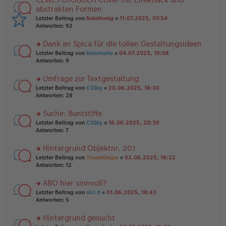
g
er
te
abstrakten Formen
el
B
r
Letzter Beitrag von
NeleHonig
«
11.07.2025, 07:54
es
ei
u
Antworten:
92
e
tr
n
n
a
g
er
Dank an Spica für die tollen Gestaltungsideen
g
el
B
es
rs
Letzter Beitrag von
Reisetante
«
04.07.2025, 19:08
ei
e
te
Antworten:
9
tr
n
r
a
er
u
Umfrage zur Textgestaltung
g
B
n
rs
Letzter Beitrag von
CSSky
«
20.06.2025, 16:30
ei
g
te
Antworten:
28
tr
el
r
a
es
u
Suche: Buntstifte
g
e
n
n
rs
Letzter Beitrag von
CSSky
«
16.06.2025, 20:39
g
er
te
Antworten:
7
el
B
r
es
ei
u
Hintergrund Objektnr. 201
e
tr
n
n
rs
Letzter Beitrag von
Traumfänger
«
03.06.2025, 16:22
a
g
er
te
Antworten:
12
g
el
B
r
es
ei
u
ABO hier sinnvoll?
e
tr
n
n
rs
Letzter Beitrag von
nici.h
«
01.06.2025, 18:43
a
g
er
te
Antworten:
5
g
el
B
r
es
ei
u
Hintergrund gesucht
e
tr
n
n