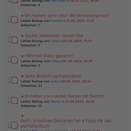
rs
Letzter Beitrag von
Pascalinah
«
28.05.2025, 16:08
a
g
er
te
Antworten:
9
g
el
B
r
es
ei
u
Wo kommt denn jetzt die Veredelung her?
e
tr
n
n
rs
Letzter Beitrag von
Fotolust
«
22.05.2025, 17:31
a
g
er
te
Antworten:
7
g
el
B
r
es
ei
u
Suche: Halloween-Hexen-Hut
e
tr
n
n
rs
Letzter Beitrag von
CSSky
«
03.05.2025, 17:23
a
g
er
te
Antworten:
5
g
el
B
r
es
ei
u
Hilfe mit Video gesucht!
e
tr
n
n
rs
Letzter Beitrag von
CSSky
«
02.05.2025, 16:09
a
g
er
te
Antworten:
3
g
el
B
r
es
ei
u
Seite ähnlich nachgestalten
e
tr
n
n
rs
Letzter Beitrag von
andie
«
01.05.2025, 20:34
a
g
er
te
Antworten:
23
g
el
B
r
es
ei
u
Erstellen von runden Texten mit TextArt
e
tr
n
n
rs
Letzter Beitrag von
Therese
«
23.04.2025, 15:06
a
g
er
te
Antworten:
25
g
el
B
r
es
ei
u
e
tr
n
Buch: Kreatives Gestalten Teil 4 Tipps für das
n
rs
a
g
er
te
perfekte Buch
g
el
B
r