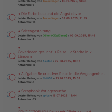
Letzter Beitrag von
Traumfänger
«
13.09.2025, 18:46
es
ei
u
Antworten:
6
e
tr
n
n
a
g
er
Die Farbe blau und die Angst davor
g
el
B
es
rs
Letzter Beitrag von
Traumfänger
«
03.09.2025, 21:59
ei
e
te
Antworten:
14
tr
n
r
a
er
u
Seitengestaltung
g
B
n
rs
Letzter Beitrag von
Oliver (CEWEianer)
«
02.09.2025, 15:46
ei
g
te
Antworten:
2
tr
el
r
a
es
u
g
e
n
Coverideen gesucht! 1 Reise - 2 Städte in 2
n
rs
g
er
te
Ländern
el
B
r
Letzter Beitrag von
Asiafan
«
22.08.2025, 10:52
es
ei
u
Antworten:
16
e
tr
n
n
a
g
er
Aufgabe: Be creative: Reise in die Vergangenheit
g
el
B
es
rs
Letzter Beitrag von
Netti59
«
23.07.2025, 15:03
ei
e
te
Antworten:
8
tr
n
r
a
er
u
Scrapbook Vorlagensuche
g
B
n
rs
Letzter Beitrag von
spica
«
16.07.2025, 15:04
ei
g
te
Antworten:
63
tr
el
r
a
es
u
g
e
n
CEWE FOTOBUCH Cover mit Effektlack und
n
rs