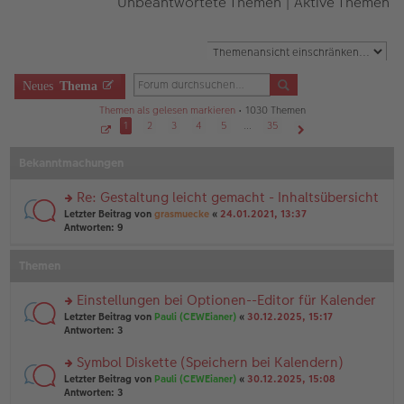
Unbeantwortete Themen
|
Aktive Themen
Neues
Thema
Themen als gelesen markieren
• 1030 Themen
1
2
3
4
5
…
35
S
Nächste
e
Bekanntmachungen
i
t
e
1
Re: Gestaltung leicht gemacht - Inhaltsübersicht
v
o
rs
Letzter Beitrag von
grasmuecke
«
24.01.2021, 13:37
n
te
Antworten:
9
3
r
5
u
Themen
n
g
el
Einstellungen bei Optionen--Editor für Kalender
es
rs
Letzter Beitrag von
Pauli (CEWEianer)
«
30.12.2025, 15:17
e
te
Antworten:
3
n
r
er
u
Symbol Diskette (Speichern bei Kalendern)
B
n
ei
rs
Letzter Beitrag von
Pauli (CEWEianer)
«
30.12.2025, 15:08
g
tr
te
Antworten:
3
el
a