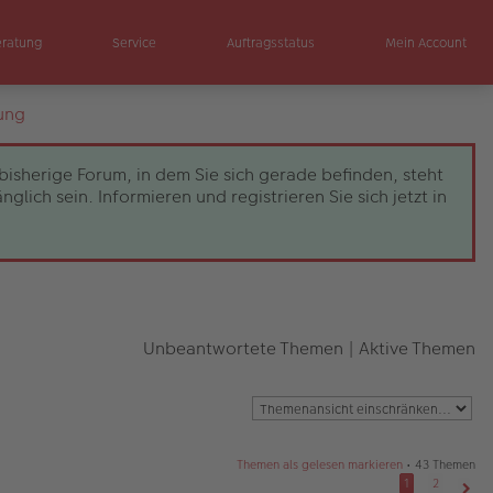
eratung
Service
Auftragsstatus
Mein Account
ung
bisherige Forum, in dem Sie sich gerade befinden, steht
ch sein. Informieren und registrieren Sie sich jetzt in
Unbeantwortete Themen
|
Aktive Themen
Themen als gelesen markieren
• 43 Themen
1
2