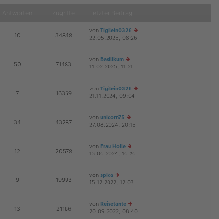
Näch
Antworten
Zugriffe
Letzter Beitrag
von
Tigilein0328
E
10
34848
22.05.2025, 08:26
e
u
es
von
Basilikum
te
E
50
71483
11.02.2025, 11:21
e
r
G
u
B
es
ei
von
Tigilein0328
te
tr
E
7
16359
21.11.2024, 09:04
r
e
a
B
u
g
ei
es
von
unicorn75
tr
te
E
34
43287
27.08.2024, 20:15
e
a
r
u
g
B
es
ei
von
Frau Holle
te
tr
E
12
20578
13.06.2024, 16:26
e
r
a
u
B
g
es
ei
von
spica
te
tr
E
9
19993
15.12.2022, 12:08
e
r
a
u
B
g
es
ei
von
Reisetante
te
tr
E
13
21186
20.09.2022, 08:40
e
r
a
G