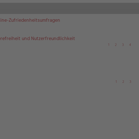
nline-Zufriedenheitsumfragen
efreiheit und Nutzerfreundlichkeit
1
2
3
4
1
2
3