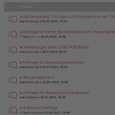
Themen
Bachelorarbeit: Umfrage zu Einflussfaktoren bei O
rs
von
NeleHonig
» 19.05.2025, 12:32
te
r
Umfrage zu meiner Bachelorarbeit zum Thema Barrier
u
rs
n
von
mare.t
» 20.01.2025, 14:58
te
g
es
r
el
a
Veredelungen beim CEWE FOTOBUCH
u
es
m
n
rs
e
t
von
NeleHonig
» 06.11.2024, 09:07
g
te
n
A
el
r
er
nh
Umfrage zu Gestaltungselementen
es
u
B
än
rs
e
n
von
NeleHonig
» 03.07.2024, 10:33
ei
g
te
n
g
tr
e
r
er
el
a
Wie gestaltet Ihr?
u
B
es
g
rs
n
von
NeleHonig
» 24.05.2024, 10:58
ei
e
te
g
tr
n
r
el
a
er
Umfrage zur Nutzung von Landkarten
u
es
g
B
rs
n
von
Katharine
» 08.12.2022, 12:42
e
ei
te
g
n
tr
r
el
er
a
8 Minuten Umfrage
u
es
B
g
rs
n
e
von
Katharine
» 15.09.2022, 13:49
ei