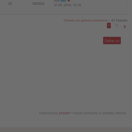
von
uwu
tr
te
E
81
192002
31.05.2014, 12:25
e
a
r
D
G
u
g
B
es
ei
te
tr
Themen als gelesen markieren
• 43 Themen
r
a
1
2
B
g
Näch
ei
tr
Gehe zu
a
g
Powered by
phpBB
® Forum Software © phpBB Limited