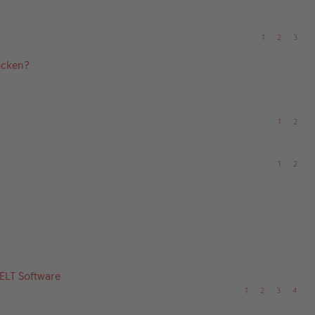
1
2
3
acken?
1
2
1
2
ELT Software
1
2
3
4