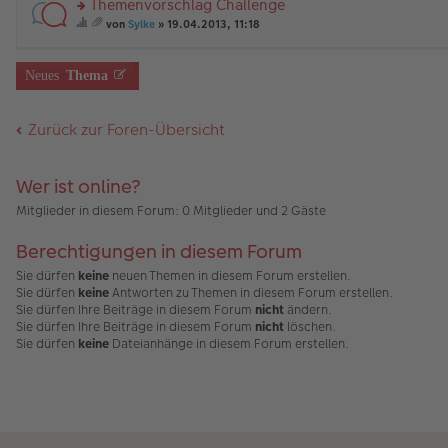
Themenvorschlag Challenge
g
B
es
u
ne
al
a
m
än
ei
e
n
rs
U
te
b
t
g
von
Sylke
» 19.04.2013, 11:18
tr
n
g
te
m
t
ei
A
ie
e
es
a
er
el
r
fr
ei
nh
nh
se
a
g
B
es
u
a
ne
al
än
s
m
Neues
Thema
ei
e
n
g
U
te
g
Th
t
tr
n
g
e.
m
t
e
e
A
a
er
el
fr
ei
m
nh
Zurück zur Foren-Übersicht
g
B
es
a
ne
a
än
ei
e
g
U
b
g
tr
n
e.
m
ei
e
a
er
fr
nh
Wer ist online?
g
B
a
al
ei
g
te
Mitglieder in diesem Forum: 0 Mitglieder und 2 Gäste
tr
e.
t
a
ei
Berechtigungen in diesem Forum
g
ne
U
Sie dürfen
keine
neuen Themen in diesem Forum erstellen.
m
Sie dürfen
keine
Antworten zu Themen in diesem Forum erstellen.
fr
Sie dürfen Ihre Beiträge in diesem Forum
nicht
ändern.
a
g
Sie dürfen Ihre Beiträge in diesem Forum
nicht
löschen.
e.
Sie dürfen
keine
Dateianhänge in diesem Forum erstellen.