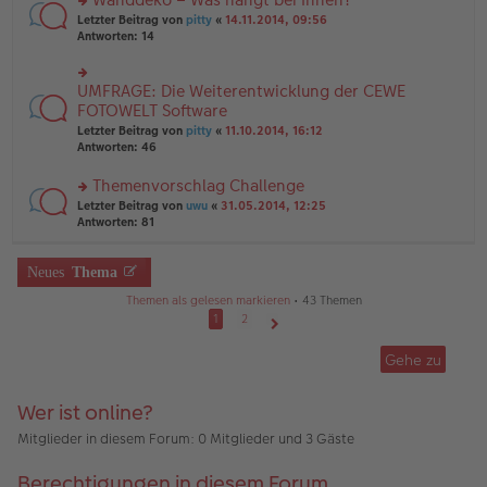
tr
n
n
rs
Letzter Beitrag von
pitty
«
14.11.2014, 09:56
a
g
er
te
Antworten:
14
g
el
B
r
es
ei
u
e
tr
n
UMFRAGE: Die Weiterentwicklung der CEWE
n
rs
a
g
er
te
FOTOWELT Software
g
el
B
r
Letzter Beitrag von
pitty
«
11.10.2014, 16:12
es
ei
u
Antworten:
46
e
tr
n
n
a
g
er
Themenvorschlag Challenge
g
el
B
es
rs
Letzter Beitrag von
uwu
«
31.05.2014, 12:25
ei
e
te
Antworten:
81
tr
n
r
a
er
u
g
B
n
Neues
Thema
ei
g
Themen als gelesen markieren
• 43 Themen
tr
el
a
es
1
2
g
e
Nächste
n
Gehe zu
er
B
ei
Wer ist online?
tr
a
Mitglieder in diesem Forum: 0 Mitglieder und 3 Gäste
g
Berechtigungen in diesem Forum