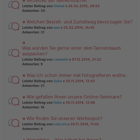
Verzeifelt auf Namenssuche!
g
e
n
n
rs
Letzter Beitrag von
Oldnat
«
26.02.2015, 20:03
g
er
te
Antworten:
30
el
B
r
es
ei
u
Welchen Bestell- und Zustellweg bevorzugen Sie?
e
tr
n
n
rs
Letzter Beitrag von
uwu
«
25.02.2015, 14:45
a
g
er
te
Antworten:
31
g
el
B
r
es
ei
u
e
tr
n
Was würden Sie gerne unter dem Tannenbaum
n
rs
a
g
er
te
auspacken?
g
el
B
r
Letzter Beitrag von
carpentis
«
07.12.2014, 21:32
es
ei
u
Antworten:
9
e
tr
n
n
a
g
er
Was ich schon immer mal fotografieren wollte…
g
el
B
es
rs
Letzter Beitrag von
Sylke
«
30.11.2014, 12:43
ei
e
te
Antworten:
21
tr
n
r
a
er
u
Wie gefallen Ihnen unsere Online-Seminare?
g
B
n
rs
Letzter Beitrag von
Sylke
«
30.11.2014, 12:08
ei
g
te
Antworten:
16
tr
el
r
a
es
u
Wie finden Sie unseren Werbespot?
g
e
n
n
rs
Letzter Beitrag von
LenLord
«
30.11.2014, 11:42
g
er
te
Antworten:
4
el
B
r
es
ei
u
Wanddeko – Was hängt bei Ihnen?
e