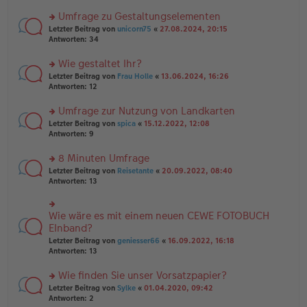
n
r
er
u
Umfrage zu Gestaltungselementen
B
n
rs
Letzter Beitrag von
unicorn75
«
27.08.2024, 20:15
ei
g
te
Antworten:
34
tr
el
r
a
es
u
Wie gestaltet Ihr?
g
e
n
n
rs
Letzter Beitrag von
Frau Holle
«
13.06.2024, 16:26
g
er
te
Antworten:
12
el
B
r
es
ei
u
Umfrage zur Nutzung von Landkarten
e
tr
n
n
rs
Letzter Beitrag von
spica
«
15.12.2022, 12:08
a
g
er
te
Antworten:
9
g
el
B
r
es
ei
u
8 Minuten Umfrage
e
tr
n
n
rs
Letzter Beitrag von
Reisetante
«
20.09.2022, 08:40
a
g
er
te
Antworten:
13
g
el
B
r
es
ei
u
e
tr
n
Wie wäre es mit einem neuen CEWE FOTOBUCH
n
rs
a
g
er
te
EInband?
g
el
B
r
Letzter Beitrag von
geniesser66
«
16.09.2022, 16:18
es
ei
u
Antworten:
13
e
tr
n
n
a
g
er
Wie finden Sie unser Vorsatzpapier?
g
el
B
es
rs
Letzter Beitrag von
Sylke
«
01.04.2020, 09:42
ei
e
te
Antworten:
2
tr