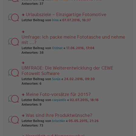
g
er
te
Antworten:
37
g
el
B
r
es
ei
u
Urlaubsziele – Einzigartige Fotomotive
e
tr
n
n
rs
Letzter Beitrag von
Irina
«
07.07.2016, 16:37
a
g
er
te
g
el
B
r
es
ei
u
e
Umfrage: Ich packe meine Fototasche und nehme
rs
tr
n
n
te
mit ...?
a
g
er
r
g
el
Letzter Beitrag von
Oldnat
«
17.06.2016, 17:04
B
u
es
Antworten:
38
ei
n
e
tr
g
n
a
el
er
UMFRAGE: Die Weiterentwicklung der CEWE
g
rs
es
B
te
Fotowelt Software
e
ei
r
n
tr
Letzter Beitrag von
Sonja
«
24.02.2016, 09:30
u
er
a
Antworten:
6
n
B
g
g
ei
Meine Foto-vorsätze für 2015?
el
tr
es
rs
Letzter Beitrag von
carpentis
«
02.07.2015, 18:16
a
e
te
Antworten:
9
g
n
r
er
u
Was sind Ihre Produktwünsche?
B
n
rs
Letzter Beitrag von
brischke
«
05.05.2015, 21:26
ei
g
te
Antworten:
73
tr
el
r
a
es
u