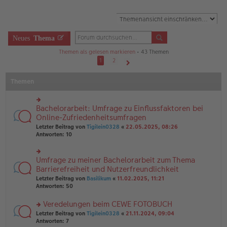
Neues
Thema
Themen als gelesen markieren
• 43 Themen
1
2
Nächste
Themen
Bachelorarbeit: Umfrage zu Einflussfaktoren bei
rs
te
Online-Zufriedenheitsumfragen
r
Letzter Beitrag von
Tigilein0328
«
22.05.2025, 08:26
u
Antworten:
10
n
g
el
Umfrage zu meiner Bachelorarbeit zum Thema
rs
es
te
Barrierefreiheit und Nutzerfreundlichkeit
e
r
n
Letzter Beitrag von
Basilikum
«
11.02.2025, 11:21
u
er
Antworten:
50
n
B
g
ei
Veredelungen beim CEWE FOTOBUCH
el
tr
es
rs
Letzter Beitrag von
Tigilein0328
«
21.11.2024, 09:04
a
e
te
Antworten:
7
g