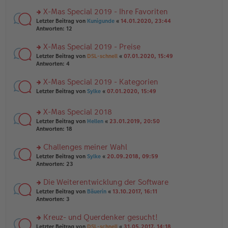
n
r
a
er
u
X-Mas Special 2019 - Ihre Favoriten
g
B
n
rs
Letzter Beitrag von
Kunigunde
«
14.01.2020, 23:44
ei
g
te
Antworten:
12
tr
el
r
a
es
u
X-Mas Special 2019 - Preise
g
e
n
n
rs
Letzter Beitrag von
DSL-schnell
«
07.01.2020, 15:49
g
er
te
Antworten:
4
el
B
r
es
ei
u
X-Mas Special 2019 - Kategorien
e
tr
n
n
rs
Letzter Beitrag von
Sylke
«
07.01.2020, 15:49
a
g
er
te
g
el
B
r
es
X-Mas Special 2018
ei
u
e
tr
rs
n
Letzter Beitrag von
Hellen
«
23.01.2019, 20:50
n
a
te
g
Antworten:
18
er
g
r
el
B
u
es
Challenges meiner Wahl
ei
n
e
tr
rs
Letzter Beitrag von
Sylke
«
20.09.2018, 09:59
g
n
a
te
Antworten:
23
el
er
g
r
es
B
u
Die Weiterentwicklung der Software
e
ei
n
n
tr
rs
Letzter Beitrag von
Bäuerin
«
13.10.2017, 16:11
g
er
a
te
Antworten:
3
el
B
g
r
es
ei
u
Kreuz- und Querdenker gesucht!
e
tr
n
n
rs
Letzter Beitrag von
DSL-schnell
«
31.05.2017, 14:18
a