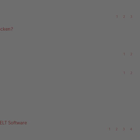
1
2
3
acken?
1
2
1
2
ELT Software
1
2
3
4