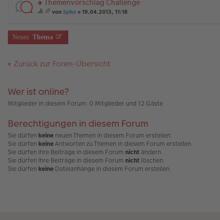
Themenvorschlag Challenge
g
B
es
u
ne
al
a
m
än
ei
e
n
rs
U
te
b
t
g
von
Sylke
» 19.04.2013, 11:18
tr
n
g
te
m
t
ei
A
ie
e
es
a
er
el
r
fr
ei
nh
nh
se
a
g
B
es
u
a
ne
al
än
s
m
Neues
Thema
ei
e
n
g
U
te
g
Th
t
tr
n
g
e.
m
t
e
e
A
a
er
el
fr
ei
m
nh
Zurück zur Foren-Übersicht
g
B
es
a
ne
a
än
ei
e
g
U
b
g
tr
n
e.
m
ei
e
a
er
fr
nh
Wer ist online?
g
B
a
al
ei
g
te
Mitglieder in diesem Forum: 0 Mitglieder und 12 Gäste
tr
e.
t
a
ei
Berechtigungen in diesem Forum
g
ne
U
Sie dürfen
keine
neuen Themen in diesem Forum erstellen.
m
Sie dürfen
keine
Antworten zu Themen in diesem Forum erstellen.
fr
Sie dürfen Ihre Beiträge in diesem Forum
nicht
ändern.
a
g
Sie dürfen Ihre Beiträge in diesem Forum
nicht
löschen.
e.
Sie dürfen
keine
Dateianhänge in diesem Forum erstellen.