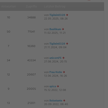
Näch
Antworten
Zugriffe
Letzter Beitrag
von
Tigilein0328
E
10
34888
22.05.2025, 08:26
e
u
es
von
Basilikum
te
E
50
71541
11.02.2025, 11:21
e
r
G
u
B
es
ei
von
Tigilein0328
te
tr
E
7
16360
21.11.2024, 09:04
r
e
a
B
u
g
ei
es
von
unicorn75
tr
te
E
34
43334
27.08.2024, 20:15
e
a
r
u
g
B
es
ei
von
Frau Holle
te
tr
E
12
20607
13.06.2024, 16:26
e
r
a
u
B
g
es
ei
von
spica
te
tr
E
9
20005
15.12.2022, 12:08
e
r
a
u
B
g
es
ei
von
Reisetante
te
tr
E
13
21201
20.09.2022, 08:40
e
r
a
G