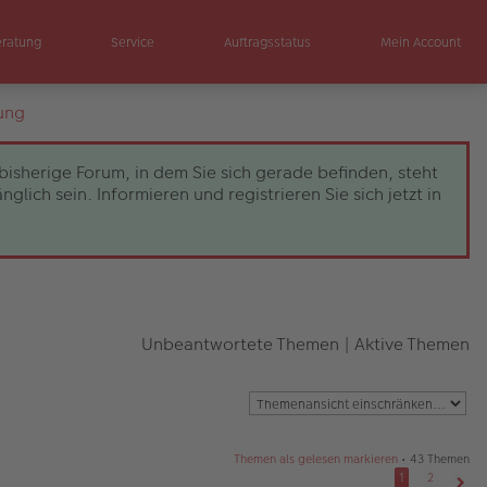
eratung
Service
Auftragsstatus
Mein Account
ung
bisherige Forum, in dem Sie sich gerade befinden, steht
ch sein. Informieren und registrieren Sie sich jetzt in
Unbeantwortete Themen
|
Aktive Themen
Themen als gelesen markieren
• 43 Themen
1
2