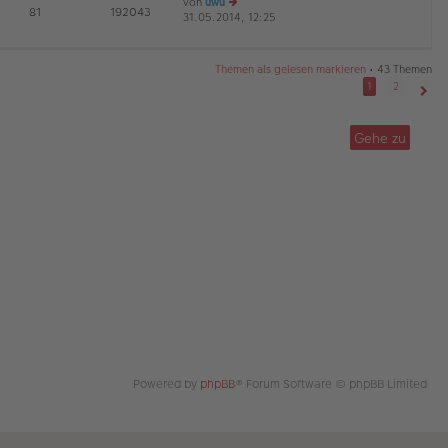
von
uwu
tr
te
E
81
192043
31.05.2014, 12:25
e
a
r
D
G
u
g
B
es
ei
te
tr
Themen als gelesen markieren
• 43 Themen
r
a
1
2
B
g
Näch
ei
tr
Gehe zu
a
g
Powered by
phpBB
® Forum Software © phpBB Limited