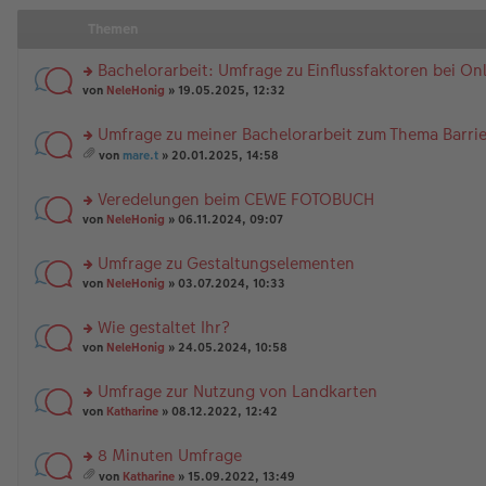
Themen
Bachelorarbeit: Umfrage zu Einflussfaktoren bei O
rs
von
NeleHonig
» 19.05.2025, 12:32
te
r
Umfrage zu meiner Bachelorarbeit zum Thema Barrier
u
rs
n
von
mare.t
» 20.01.2025, 14:58
te
g
es
r
el
a
Veredelungen beim CEWE FOTOBUCH
u
es
m
n
rs
e
t
von
NeleHonig
» 06.11.2024, 09:07
g
te
n
A
el
r
er
nh
Umfrage zu Gestaltungselementen
es
u
B
än
rs
e
n
von
NeleHonig
» 03.07.2024, 10:33
ei
g
te
n
g
tr
e
r
er
el
a
Wie gestaltet Ihr?
u
B
es
g
rs
n
von
NeleHonig
» 24.05.2024, 10:58
ei
e
te
g
tr
n
r
el
a
er
Umfrage zur Nutzung von Landkarten
u
es
g
B
rs
n
von
Katharine
» 08.12.2022, 12:42
e
ei
te
g
n
tr
r
el
er
a
8 Minuten Umfrage
u
es
B
g
rs
n
e
von
Katharine
» 15.09.2022, 13:49
ei