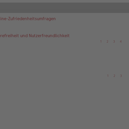
nline-Zufriedenheitsumfragen
efreiheit und Nutzerfreundlichkeit
1
2
3
4
1
2
3