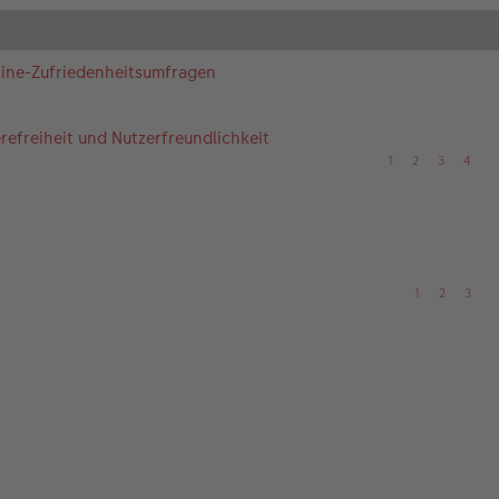
nline-Zufriedenheitsumfragen
efreiheit und Nutzerfreundlichkeit
1
2
3
4
1
2
3