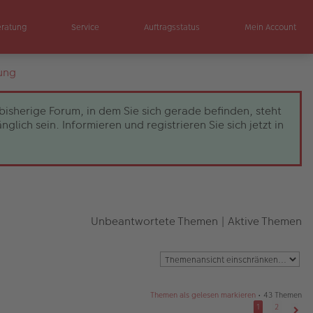
eratung
Service
Auftragsstatus
Mein Account
ung
bisherige Forum, in dem Sie sich gerade befinden, steht
ch sein. Informieren und registrieren Sie sich jetzt in
Unbeantwortete Themen
|
Aktive Themen
Themen als gelesen markieren
• 43 Themen
1
2