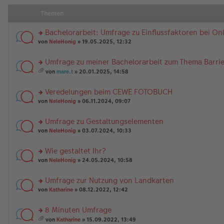
Themen
Bachelorarbeit: Umfrage zu Einflussfaktoren bei O
rs
von
NeleHonig
» 19.05.2025, 12:32
te
r
Umfrage zu meiner Bachelorarbeit zum Thema Barrier
u
rs
n
von
mare.t
» 20.01.2025, 14:58
te
g
es
r
el
a
Veredelungen beim CEWE FOTOBUCH
u
es
m
n
rs
e
t
von
NeleHonig
» 06.11.2024, 09:07
g
te
n
A
el
r
er
nh
Umfrage zu Gestaltungselementen
es
u
B
än
rs
e
n
von
NeleHonig
» 03.07.2024, 10:33
ei
g
te
n
g
tr
e
r
er
el
a
Wie gestaltet Ihr?
u
B
es
g
rs
n
von
NeleHonig
» 24.05.2024, 10:58
ei
e
te
g
tr
n
r
el
a
er
Umfrage zur Nutzung von Landkarten
u
es
g
B
rs
n
von
Katharine
» 08.12.2022, 12:42
e
ei
te
g
n
tr
r
el
er
a
8 Minuten Umfrage
u
es
B
g
rs
n
e
von
Katharine
» 15.09.2022, 13:49
ei