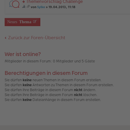
Themenvorschlag Challenge
g
B
es
u
ne
al
a
m
än
ei
e
n
rs
U
te
b
t
g
von
Sylke
» 19.04.2013, 11:18
tr
n
g
te
m
t
ei
A
ie
e
es
a
er
el
r
fr
ei
nh
nh
se
a
g
B
es
u
a
ne
al
än
s
m
Neues
Thema
ei
e
n
g
U
te
g
Th
t
tr
n
g
e.
m
t
e
e
A
a
er
el
fr
ei
m
nh
Zurück zur Foren-Übersicht
g
B
es
a
ne
a
än
ei
e
g
U
b
g
tr
n
e.
m
ei
e
a
er
fr
nh
Wer ist online?
g
B
a
al
ei
g
te
Mitglieder in diesem Forum: 0 Mitglieder und 5 Gäste
tr
e.
t
a
ei
Berechtigungen in diesem Forum
g
ne
U
Sie dürfen
keine
neuen Themen in diesem Forum erstellen.
m
Sie dürfen
keine
Antworten zu Themen in diesem Forum erstellen.
fr
Sie dürfen Ihre Beiträge in diesem Forum
nicht
ändern.
a
g
Sie dürfen Ihre Beiträge in diesem Forum
nicht
löschen.
e.
Sie dürfen
keine
Dateianhänge in diesem Forum erstellen.