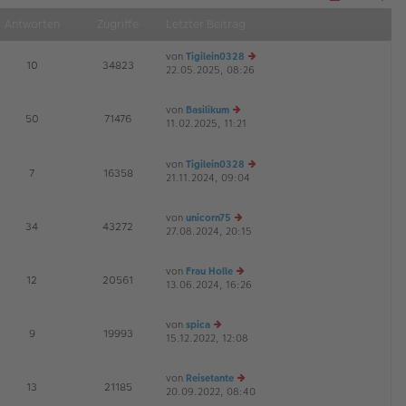
Näch
Antworten
Zugriffe
Letzter Beitrag
von
Tigilein0328
E
10
34823
22.05.2025, 08:26
e
u
es
von
Basilikum
te
E
50
71476
11.02.2025, 11:21
e
r
G
u
B
es
ei
von
Tigilein0328
te
tr
E
7
16358
21.11.2024, 09:04
r
e
a
B
u
g
ei
es
von
unicorn75
tr
te
E
34
43272
27.08.2024, 20:15
e
a
r
u
g
B
es
ei
von
Frau Holle
te
tr
E
12
20561
13.06.2024, 16:26
e
r
a
u
B
g
es
ei
von
spica
te
tr
E
9
19993
15.12.2022, 12:08
e
r
a
u
B
g
es
ei
von
Reisetante
te
tr
E
13
21185
20.09.2022, 08:40
e
r
a
G