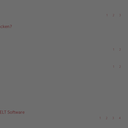
1
2
3
acken?
1
2
1
2
ELT Software
1
2
3
4