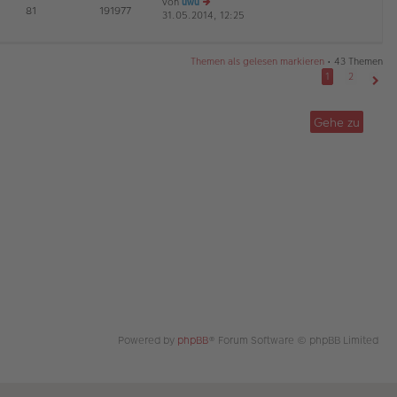
von
uwu
tr
te
E
81
191977
31.05.2014, 12:25
e
a
r
D
G
u
g
B
es
ei
te
tr
Themen als gelesen markieren
• 43 Themen
r
a
1
2
B
g
Näch
ei
tr
Gehe zu
a
g
Powered by
phpBB
® Forum Software © phpBB Limited