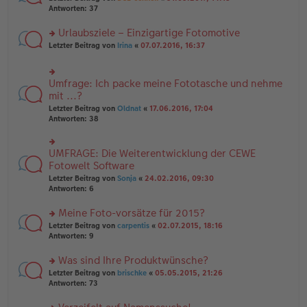
g
er
te
Antworten:
37
g
el
B
r
es
ei
u
Urlaubsziele – Einzigartige Fotomotive
e
tr
n
n
rs
Letzter Beitrag von
Irina
«
07.07.2016, 16:37
a
g
er
te
g
el
B
r
es
ei
u
e
Umfrage: Ich packe meine Fototasche und nehme
rs
tr
n
n
te
mit ...?
a
g
er
r
g
el
Letzter Beitrag von
Oldnat
«
17.06.2016, 17:04
B
u
es
Antworten:
38
ei
n
e
tr
g
n
a
el
er
UMFRAGE: Die Weiterentwicklung der CEWE
g
rs
es
B
te
Fotowelt Software
e
ei
r
n
tr
Letzter Beitrag von
Sonja
«
24.02.2016, 09:30
u
er
a
Antworten:
6
n
B
g
g
ei
Meine Foto-vorsätze für 2015?
el
tr
es
rs
Letzter Beitrag von
carpentis
«
02.07.2015, 18:16
a
e
te
Antworten:
9
g
n
r
er
u
Was sind Ihre Produktwünsche?
B
n
rs
Letzter Beitrag von
brischke
«
05.05.2015, 21:26
ei
g
te
Antworten:
73
tr
el
r
a
es
u