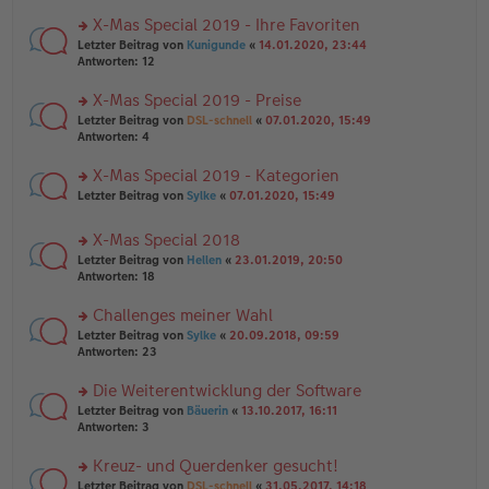
n
r
a
er
u
X-Mas Special 2019 - Ihre Favoriten
g
B
n
rs
Letzter Beitrag von
Kunigunde
«
14.01.2020, 23:44
ei
g
te
Antworten:
12
tr
el
r
a
es
u
X-Mas Special 2019 - Preise
g
e
n
n
rs
Letzter Beitrag von
DSL-schnell
«
07.01.2020, 15:49
g
er
te
Antworten:
4
el
B
r
es
ei
u
X-Mas Special 2019 - Kategorien
e
tr
n
n
rs
Letzter Beitrag von
Sylke
«
07.01.2020, 15:49
a
g
er
te
g
el
B
r
es
X-Mas Special 2018
ei
u
e
tr
rs
n
Letzter Beitrag von
Hellen
«
23.01.2019, 20:50
n
a
te
g
Antworten:
18
er
g
r
el
B
u
es
Challenges meiner Wahl
ei
n
e
tr
rs
Letzter Beitrag von
Sylke
«
20.09.2018, 09:59
g
n
a
te
Antworten:
23
el
er
g
r
es
B
u
Die Weiterentwicklung der Software
e
ei
n
n
tr
rs
Letzter Beitrag von
Bäuerin
«
13.10.2017, 16:11
g
er
a
te
Antworten:
3
el
B
g
r
es
ei
u
Kreuz- und Querdenker gesucht!
e
tr
n
n
rs
Letzter Beitrag von
DSL-schnell
«
31.05.2017, 14:18
a