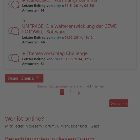
tr
n
n
rs
Letzter Beitrag von
pitty
«
14.11.2014, 09:56
a
g
er
te
Antworten:
14
g
el
B
r
es
ei
u
e
tr
n
UMFRAGE: Die Weiterentwicklung der CEWE
n
rs
a
g
er
te
FOTOWELT Software
g
el
B
r
Letzter Beitrag von
pitty
«
11.10.2014, 16:12
es
ei
u
Antworten:
46
e
tr
n
n
a
g
er
Themenvorschlag Challenge
g
el
B
es
rs
Letzter Beitrag von
uwu
«
31.05.2014, 12:25
ei
e
te
Antworten:
81
tr
n
r
a
er
u
g
B
n
Neues
Thema
ei
g
Themen als gelesen markieren
• 43 Themen
tr
el
a
es
1
2
g
e
Nächste
n
Gehe zu
er
B
ei
Wer ist online?
tr
a
Mitglieder in diesem Forum: 0 Mitglieder und 1 Gast
g
Berechtigungen in diesem Forum