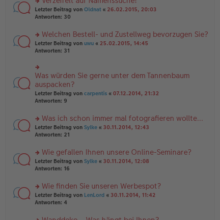
Verzeifelt auf Namenssuche!
g
e
n
n
rs
Letzter Beitrag von
Oldnat
«
26.02.2015, 20:03
g
er
te
Antworten:
30
el
B
r
es
ei
u
Welchen Bestell- und Zustellweg bevorzugen Sie?
e
tr
n
n
rs
Letzter Beitrag von
uwu
«
25.02.2015, 14:45
a
g
er
te
Antworten:
31
g
el
B
r
es
ei
u
e
tr
n
Was würden Sie gerne unter dem Tannenbaum
n
rs
a
g
er
te
auspacken?
g
el
B
r
Letzter Beitrag von
carpentis
«
07.12.2014, 21:32
es
ei
u
Antworten:
9
e
tr
n
n
a
g
er
Was ich schon immer mal fotografieren wollte…
g
el
B
es
rs
Letzter Beitrag von
Sylke
«
30.11.2014, 12:43
ei
e
te
Antworten:
21
tr
n
r
a
er
u
Wie gefallen Ihnen unsere Online-Seminare?
g
B
n
rs
Letzter Beitrag von
Sylke
«
30.11.2014, 12:08
ei
g
te
Antworten:
16
tr
el
r
a
es
u
Wie finden Sie unseren Werbespot?
g
e
n
n
rs
Letzter Beitrag von
LenLord
«
30.11.2014, 11:42
g
er
te
Antworten:
4
el
B
r
es
ei
u
Wanddeko – Was hängt bei Ihnen?
e