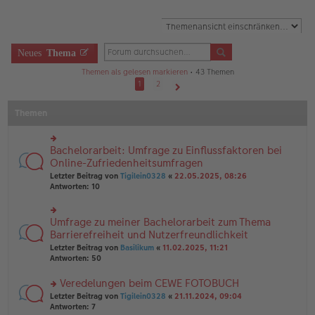
Neues
Thema
Themen als gelesen markieren
• 43 Themen
1
2
Nächste
Themen
Bachelorarbeit: Umfrage zu Einflussfaktoren bei
rs
te
Online-Zufriedenheitsumfragen
r
Letzter Beitrag von
Tigilein0328
«
22.05.2025, 08:26
u
Antworten:
10
n
g
el
Umfrage zu meiner Bachelorarbeit zum Thema
rs
es
te
Barrierefreiheit und Nutzerfreundlichkeit
e
r
n
Letzter Beitrag von
Basilikum
«
11.02.2025, 11:21
u
er
Antworten:
50
n
B
g
ei
Veredelungen beim CEWE FOTOBUCH
el
tr
es
rs
Letzter Beitrag von
Tigilein0328
«
21.11.2024, 09:04
a
e
te
Antworten:
7
g