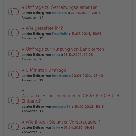
n
r
er
u
Umfrage zu Gestaltungselementen
B
n
rs
Letzter Beitrag von
unicorn75
«
27.08.2024, 20:15
ei
g
te
Antworten:
34
tr
el
r
a
es
u
Wie gestaltet Ihr?
g
e
n
n
rs
Letzter Beitrag von
Frau Holle
«
13.06.2024, 16:26
g
er
te
Antworten:
12
el
B
r
es
ei
u
Umfrage zur Nutzung von Landkarten
e
tr
n
n
rs
Letzter Beitrag von
spica
«
15.12.2022, 12:08
a
g
er
te
Antworten:
9
g
el
B
r
es
ei
u
8 Minuten Umfrage
e
tr
n
n
rs
Letzter Beitrag von
Reisetante
«
20.09.2022, 08:40
a
g
er
te
Antworten:
13
g
el
B
r
es
ei
u
e
tr
n
Wie wäre es mit einem neuen CEWE FOTOBUCH
n
rs
a
g
er
te
EInband?
g
el
B
r
Letzter Beitrag von
geniesser66
«
16.09.2022, 16:18
es
ei
u
Antworten:
13
e
tr
n
n
a
g
er
Wie finden Sie unser Vorsatzpapier?
g
el
B
es
rs
Letzter Beitrag von
Sylke
«
01.04.2020, 09:42
ei
e
te
Antworten:
2
tr