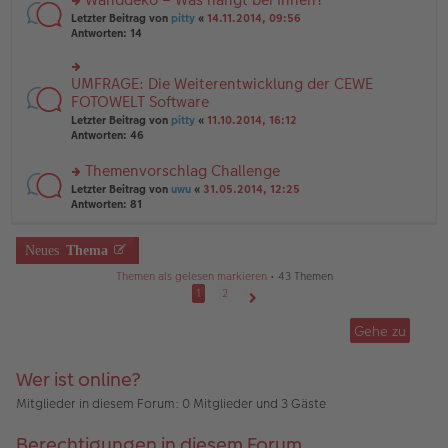
tr
n
n
rs
Letzter Beitrag von
pitty
«
14.11.2014, 09:56
a
g
er
te
Antworten:
14
g
el
B
r
es
ei
u
e
tr
n
UMFRAGE: Die Weiterentwicklung der CEWE
n
rs
a
g
er
te
FOTOWELT Software
g
el
B
r
Letzter Beitrag von
pitty
«
11.10.2014, 16:12
es
ei
u
Antworten:
46
e
tr
n
n
a
g
er
Themenvorschlag Challenge
g
el
B
es
rs
Letzter Beitrag von
uwu
«
31.05.2014, 12:25
ei
e
te
Antworten:
81
tr
n
r
a
er
u
g
B
n
Neues
Thema
ei
g
Themen als gelesen markieren
• 43 Themen
tr
el
a
es
1
2
g
e
Nächste
n
Gehe zu
er
B
ei
Wer ist online?
tr
a
Mitglieder in diesem Forum: 0 Mitglieder und 3 Gäste
g
Berechtigungen in diesem Forum