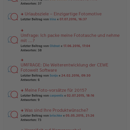
g
er
te
Antworten:
37
g
el
B
r
es
ei
u
Urlaubsziele – Einzigartige Fotomotive
e
tr
n
n
rs
Letzter Beitrag von
Irina
«
07.07.2016, 16:37
a
g
er
te
g
el
B
r
es
ei
u
e
Umfrage: Ich packe meine Fototasche und nehme
rs
tr
n
n
te
mit ...?
a
g
er
r
g
el
Letzter Beitrag von
Oldnat
«
17.06.2016, 17:04
B
u
es
Antworten:
38
ei
n
e
tr
g
n
a
el
er
UMFRAGE: Die Weiterentwicklung der CEWE
g
rs
es
B
te
Fotowelt Software
e
ei
r
n
tr
Letzter Beitrag von
Sonja
«
24.02.2016, 09:30
u
er
a
Antworten:
6
n
B
g
g
ei
Meine Foto-vorsätze für 2015?
el
tr
es
rs
Letzter Beitrag von
carpentis
«
02.07.2015, 18:16
a
e
te
Antworten:
9
g
n
r
er
u
Was sind Ihre Produktwünsche?
B
n
rs
Letzter Beitrag von
brischke
«
05.05.2015, 21:26
ei
g
te
Antworten:
73
tr
el
r
a
es
u