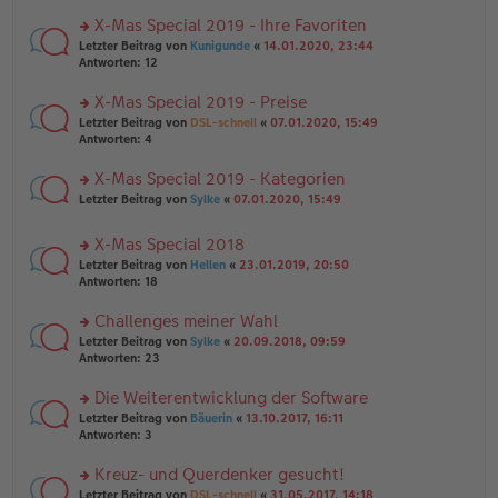
n
r
a
er
u
X-Mas Special 2019 - Ihre Favoriten
g
B
n
rs
Letzter Beitrag von
Kunigunde
«
14.01.2020, 23:44
ei
g
te
Antworten:
12
tr
el
r
a
es
u
X-Mas Special 2019 - Preise
g
e
n
n
rs
Letzter Beitrag von
DSL-schnell
«
07.01.2020, 15:49
g
er
te
Antworten:
4
el
B
r
es
ei
u
X-Mas Special 2019 - Kategorien
e
tr
n
n
rs
Letzter Beitrag von
Sylke
«
07.01.2020, 15:49
a
g
er
te
g
el
B
r
es
X-Mas Special 2018
ei
u
e
tr
rs
n
Letzter Beitrag von
Hellen
«
23.01.2019, 20:50
n
a
te
g
Antworten:
18
er
g
r
el
B
u
es
Challenges meiner Wahl
ei
n
e
tr
rs
Letzter Beitrag von
Sylke
«
20.09.2018, 09:59
g
n
a
te
Antworten:
23
el
er
g
r
es
B
u
Die Weiterentwicklung der Software
e
ei
n
n
tr
rs
Letzter Beitrag von
Bäuerin
«
13.10.2017, 16:11
g
er
a
te
Antworten:
3
el
B
g
r
es
ei
u
Kreuz- und Querdenker gesucht!
e
tr
n
n
rs
Letzter Beitrag von
DSL-schnell
«
31.05.2017, 14:18
a