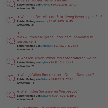
Verzeifelt auf Namenssuche!
g
e
n
n
rs
Letzter Beitrag von
Oldnat
«
26.02.2015, 20:03
g
er
te
Antworten:
30
el
B
r
es
ei
u
Welchen Bestell- und Zustellweg bevorzugen Sie?
e
tr
n
n
rs
Letzter Beitrag von
uwu
«
25.02.2015, 14:45
a
g
er
te
Antworten:
31
g
el
B
r
es
ei
u
e
tr
n
Was würden Sie gerne unter dem Tannenbaum
n
rs
a
g
er
te
auspacken?
g
el
B
r
Letzter Beitrag von
carpentis
«
07.12.2014, 21:32
es
ei
u
Antworten:
9
e
tr
n
n
a
g
er
Was ich schon immer mal fotografieren wollte…
g
el
B
es
rs
Letzter Beitrag von
Sylke
«
30.11.2014, 12:43
ei
e
te
Antworten:
21
tr
n
r
a
er
u
Wie gefallen Ihnen unsere Online-Seminare?
g
B
n
rs
Letzter Beitrag von
Sylke
«
30.11.2014, 12:08
ei
g
te
Antworten:
16
tr
el
r
a
es
u
Wie finden Sie unseren Werbespot?
g
e
n
n
rs
Letzter Beitrag von
LenLord
«
30.11.2014, 11:42
g
er
te
Antworten:
4
el
B
r
es
ei
u
Wanddeko – Was hängt bei Ihnen?
e