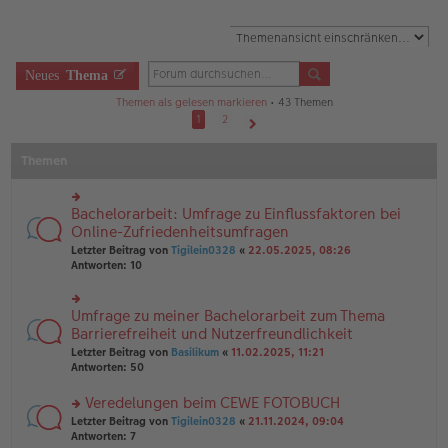
Neues
Thema
Themen als gelesen markieren
• 43 Themen
1
2
Nächste
Themen
Bachelorarbeit: Umfrage zu Einflussfaktoren bei
rs
te
Online-Zufriedenheitsumfragen
r
Letzter Beitrag von
Tigilein0328
«
22.05.2025, 08:26
u
Antworten:
10
n
g
el
Umfrage zu meiner Bachelorarbeit zum Thema
rs
es
te
Barrierefreiheit und Nutzerfreundlichkeit
e
r
n
Letzter Beitrag von
Basilikum
«
11.02.2025, 11:21
u
er
Antworten:
50
n
B
g
ei
Veredelungen beim CEWE FOTOBUCH
el
tr
es
rs
Letzter Beitrag von
Tigilein0328
«
21.11.2024, 09:04
a
e
te
Antworten:
7
g