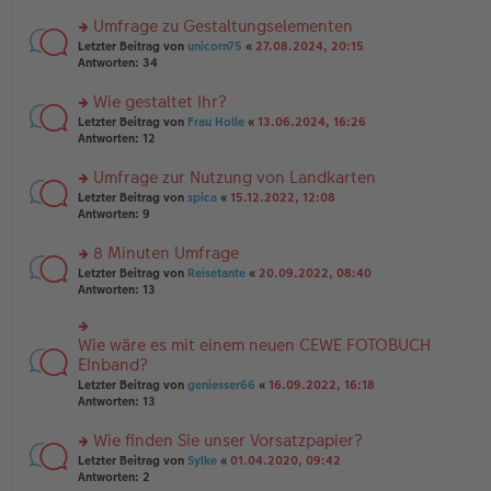
n
r
er
u
Umfrage zu Gestaltungselementen
B
n
rs
Letzter Beitrag von
unicorn75
«
27.08.2024, 20:15
ei
g
te
Antworten:
34
tr
el
r
a
es
u
Wie gestaltet Ihr?
g
e
n
n
rs
Letzter Beitrag von
Frau Holle
«
13.06.2024, 16:26
g
er
te
Antworten:
12
el
B
r
es
ei
u
Umfrage zur Nutzung von Landkarten
e
tr
n
n
rs
Letzter Beitrag von
spica
«
15.12.2022, 12:08
a
g
er
te
Antworten:
9
g
el
B
r
es
ei
u
8 Minuten Umfrage
e
tr
n
n
rs
Letzter Beitrag von
Reisetante
«
20.09.2022, 08:40
a
g
er
te
Antworten:
13
g
el
B
r
es
ei
u
e
tr
n
Wie wäre es mit einem neuen CEWE FOTOBUCH
n
rs
a
g
er
te
EInband?
g
el
B
r
Letzter Beitrag von
geniesser66
«
16.09.2022, 16:18
es
ei
u
Antworten:
13
e
tr
n
n
a
g
er
Wie finden Sie unser Vorsatzpapier?
g
el
B
es
rs
Letzter Beitrag von
Sylke
«
01.04.2020, 09:42
ei
e
te
Antworten:
2
tr