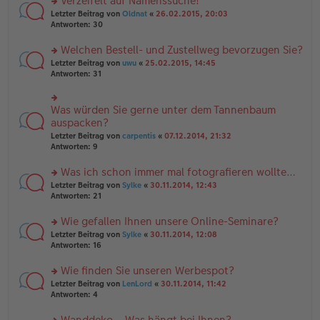
Verzeifelt auf Namenssuche!
g
e
n
n
rs
Letzter Beitrag von
Oldnat
«
26.02.2015, 20:03
g
er
te
Antworten:
30
el
B
r
es
ei
u
Welchen Bestell- und Zustellweg bevorzugen Sie?
e
tr
n
n
rs
Letzter Beitrag von
uwu
«
25.02.2015, 14:45
a
g
er
te
Antworten:
31
g
el
B
r
es
ei
u
e
tr
n
Was würden Sie gerne unter dem Tannenbaum
n
rs
a
g
er
te
auspacken?
g
el
B
r
Letzter Beitrag von
carpentis
«
07.12.2014, 21:32
es
ei
u
Antworten:
9
e
tr
n
n
a
g
er
Was ich schon immer mal fotografieren wollte…
g
el
B
es
rs
Letzter Beitrag von
Sylke
«
30.11.2014, 12:43
ei
e
te
Antworten:
21
tr
n
r
a
er
u
Wie gefallen Ihnen unsere Online-Seminare?
g
B
n
rs
Letzter Beitrag von
Sylke
«
30.11.2014, 12:08
ei
g
te
Antworten:
16
tr
el
r
a
es
u
Wie finden Sie unseren Werbespot?
g
e
n
n
rs
Letzter Beitrag von
LenLord
«
30.11.2014, 11:42
g
er
te
Antworten:
4
el
B
r
es
ei
u
Wanddeko – Was hängt bei Ihnen?
e