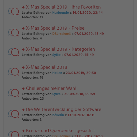
n
r
a
er
u
X-Mas Special 2019 - Ihre Favoriten
g
B
n
rs
Letzter Beitrag von
Kunigunde
«
14.01.2020, 23:44
ei
g
te
Antworten:
12
tr
el
r
a
es
u
X-Mas Special 2019 - Preise
g
e
n
n
rs
Letzter Beitrag von
DSL-schnell
«
07.01.2020, 15:49
g
er
te
Antworten:
4
el
B
r
es
ei
u
X-Mas Special 2019 - Kategorien
e
tr
n
n
rs
Letzter Beitrag von
Sylke
«
07.01.2020, 15:49
a
g
er
te
g
el
B
r
es
X-Mas Special 2018
ei
u
e
tr
rs
n
Letzter Beitrag von
Hellen
«
23.01.2019, 20:50
n
a
te
g
Antworten:
18
er
g
r
el
B
u
es
Challenges meiner Wahl
ei
n
e
tr
rs
Letzter Beitrag von
Sylke
«
20.09.2018, 09:59
g
n
a
te
Antworten:
23
el
er
g
r
es
B
u
Die Weiterentwicklung der Software
e
ei
n
n
tr
rs
Letzter Beitrag von
Bäuerin
«
13.10.2017, 16:11
g
er
a
te
Antworten:
3
el
B
g
r
es
ei
u
Kreuz- und Querdenker gesucht!
e
tr
n
n
rs
Letzter Beitrag von
DSL-schnell
«
31.05.2017, 14:18
a