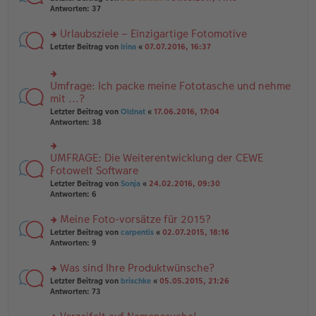
g
er
te
Antworten:
37
g
el
B
r
es
ei
u
Urlaubsziele – Einzigartige Fotomotive
e
tr
n
n
rs
Letzter Beitrag von
Irina
«
07.07.2016, 16:37
a
g
er
te
g
el
B
r
es
ei
u
e
Umfrage: Ich packe meine Fototasche und nehme
rs
tr
n
n
te
mit ...?
a
g
er
r
g
el
Letzter Beitrag von
Oldnat
«
17.06.2016, 17:04
B
u
es
Antworten:
38
ei
n
e
tr
g
n
a
el
er
UMFRAGE: Die Weiterentwicklung der CEWE
g
rs
es
B
te
Fotowelt Software
e
ei
r
n
tr
Letzter Beitrag von
Sonja
«
24.02.2016, 09:30
u
er
a
Antworten:
6
n
B
g
g
ei
Meine Foto-vorsätze für 2015?
el
tr
es
rs
Letzter Beitrag von
carpentis
«
02.07.2015, 18:16
a
e
te
Antworten:
9
g
n
r
er
u
Was sind Ihre Produktwünsche?
B
n
rs
Letzter Beitrag von
brischke
«
05.05.2015, 21:26
ei
g
te
Antworten:
73
tr
el
r
a
es
u