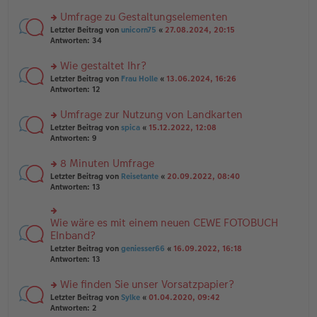
n
r
er
u
Umfrage zu Gestaltungselementen
B
n
rs
Letzter Beitrag von
unicorn75
«
27.08.2024, 20:15
ei
g
te
Antworten:
34
tr
el
r
a
es
u
Wie gestaltet Ihr?
g
e
n
n
rs
Letzter Beitrag von
Frau Holle
«
13.06.2024, 16:26
g
er
te
Antworten:
12
el
B
r
es
ei
u
Umfrage zur Nutzung von Landkarten
e
tr
n
n
rs
Letzter Beitrag von
spica
«
15.12.2022, 12:08
a
g
er
te
Antworten:
9
g
el
B
r
es
ei
u
8 Minuten Umfrage
e
tr
n
n
rs
Letzter Beitrag von
Reisetante
«
20.09.2022, 08:40
a
g
er
te
Antworten:
13
g
el
B
r
es
ei
u
e
tr
n
Wie wäre es mit einem neuen CEWE FOTOBUCH
n
rs
a
g
er
te
EInband?
g
el
B
r
Letzter Beitrag von
geniesser66
«
16.09.2022, 16:18
es
ei
u
Antworten:
13
e
tr
n
n
a
g
er
Wie finden Sie unser Vorsatzpapier?
g
el
B
es
rs
Letzter Beitrag von
Sylke
«
01.04.2020, 09:42
ei
e
te
Antworten:
2
tr