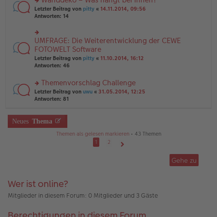
tr
n
n
rs
Letzter Beitrag von
pitty
«
14.11.2014, 09:56
a
g
er
te
Antworten:
14
g
el
B
r
es
ei
u
e
tr
n
UMFRAGE: Die Weiterentwicklung der CEWE
n
rs
a
g
er
te
FOTOWELT Software
g
el
B
r
Letzter Beitrag von
pitty
«
11.10.2014, 16:12
es
ei
u
Antworten:
46
e
tr
n
n
a
g
er
Themenvorschlag Challenge
g
el
B
es
rs
Letzter Beitrag von
uwu
«
31.05.2014, 12:25
ei
e
te
Antworten:
81
tr
n
r
a
er
u
g
B
n
Neues
Thema
ei
g
Themen als gelesen markieren
• 43 Themen
tr
el
a
es
1
2
g
e
Nächste
n
Gehe zu
er
B
ei
Wer ist online?
tr
a
Mitglieder in diesem Forum: 0 Mitglieder und 3 Gäste
g
Berechtigungen in diesem Forum