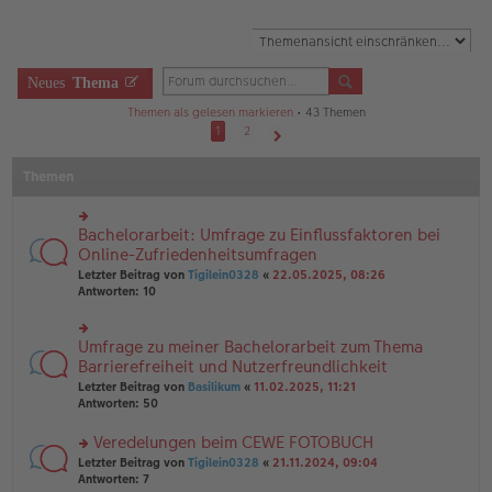
Neues
Thema
Themen als gelesen markieren
• 43 Themen
1
2
Nächste
Themen
Bachelorarbeit: Umfrage zu Einflussfaktoren bei
rs
te
Online-Zufriedenheitsumfragen
r
Letzter Beitrag von
Tigilein0328
«
22.05.2025, 08:26
u
Antworten:
10
n
g
el
Umfrage zu meiner Bachelorarbeit zum Thema
rs
es
te
Barrierefreiheit und Nutzerfreundlichkeit
e
r
n
Letzter Beitrag von
Basilikum
«
11.02.2025, 11:21
u
er
Antworten:
50
n
B
g
ei
Veredelungen beim CEWE FOTOBUCH
el
tr
es
rs
Letzter Beitrag von
Tigilein0328
«
21.11.2024, 09:04
a
e
te
Antworten:
7
g