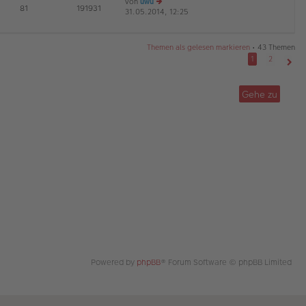
von
uwu
tr
te
E
81
191931
31.05.2014, 12:25
e
a
r
D
G
u
g
B
es
ei
te
tr
Themen als gelesen markieren
• 43 Themen
r
a
1
2
B
g
Näch
ei
tr
Gehe zu
a
g
Powered by
phpBB
® Forum Software © phpBB Limited