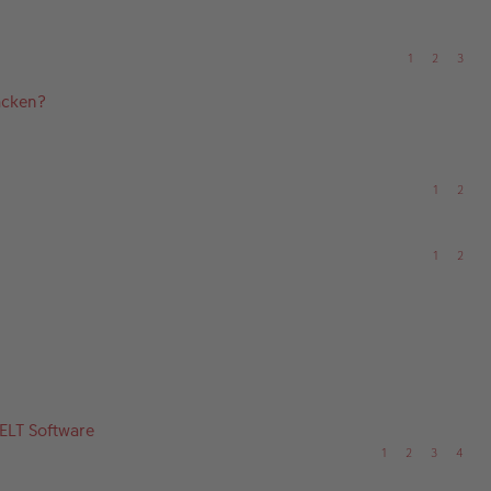
1
2
3
acken?
1
2
1
2
ELT Software
1
2
3
4