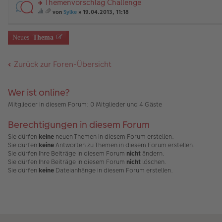
Themenvorschlag Challenge
g
B
es
u
ne
al
a
m
än
ei
e
n
rs
U
te
b
t
g
von
Sylke
» 19.04.2013, 11:18
tr
n
g
te
m
t
ei
A
ie
e
es
a
er
el
r
fr
ei
nh
nh
se
a
g
B
es
u
a
ne
al
än
s
m
Neues
Thema
ei
e
n
g
U
te
g
Th
t
tr
n
g
e.
m
t
e
e
A
a
er
el
fr
ei
m
nh
Zurück zur Foren-Übersicht
g
B
es
a
ne
a
än
ei
e
g
U
b
g
tr
n
e.
m
ei
e
a
er
fr
nh
Wer ist online?
g
B
a
al
ei
g
te
Mitglieder in diesem Forum: 0 Mitglieder und 4 Gäste
tr
e.
t
a
ei
Berechtigungen in diesem Forum
g
ne
U
Sie dürfen
keine
neuen Themen in diesem Forum erstellen.
m
Sie dürfen
keine
Antworten zu Themen in diesem Forum erstellen.
fr
Sie dürfen Ihre Beiträge in diesem Forum
nicht
ändern.
a
g
Sie dürfen Ihre Beiträge in diesem Forum
nicht
löschen.
e.
Sie dürfen
keine
Dateianhänge in diesem Forum erstellen.