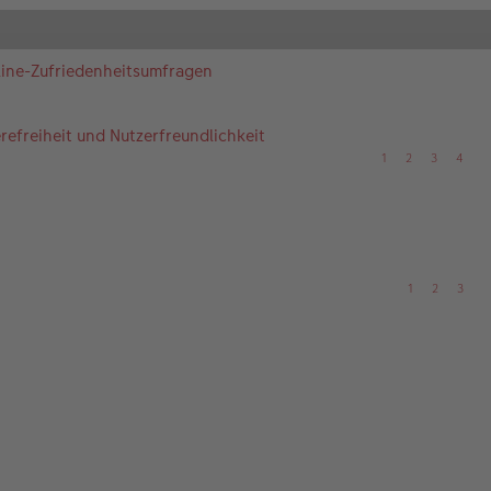
nline-Zufriedenheitsumfragen
efreiheit und Nutzerfreundlichkeit
1
2
3
4
1
2
3