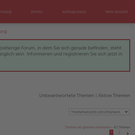
eratung
Service
Auftragsstatus
Mein Account
ung
bisherige Forum, in dem Sie sich gerade befinden, steht
ch sein. Informieren und registrieren Sie sich jetzt in
Unbeantwortete Themen
|
Aktive Themen
Themen als gelesen markieren
• 43 Themen
1
2