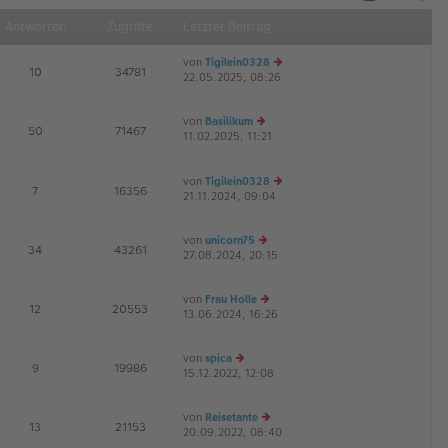
Näch
Antworten
Zugriffe
Letzter Beitrag
von
Tigilein0328
E
10
34781
22.05.2025, 08:26
e
u
es
von
Basilikum
te
E
50
71467
11.02.2025, 11:21
e
r
G
u
B
es
ei
von
Tigilein0328
te
tr
E
7
16356
21.11.2024, 09:04
r
e
a
B
u
g
ei
es
von
unicorn75
tr
te
E
34
43261
27.08.2024, 20:15
e
a
r
u
g
B
es
ei
von
Frau Holle
te
tr
E
12
20553
13.06.2024, 16:26
e
r
a
u
B
g
es
ei
von
spica
te
tr
E
9
19986
15.12.2022, 12:08
e
r
a
u
B
g
es
ei
von
Reisetante
te
tr
E
13
21153
20.09.2022, 08:40
e
r
a
G