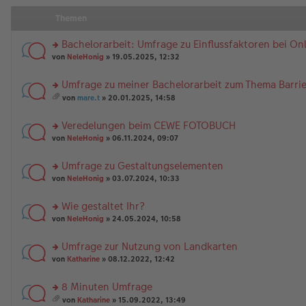
Themen
Bachelorarbeit: Umfrage zu Einflussfaktoren bei O
rs
von
NeleHonig
» 19.05.2025, 12:32
te
r
Umfrage zu meiner Bachelorarbeit zum Thema Barrier
u
rs
n
von
mare.t
» 20.01.2025, 14:58
te
g
es
r
el
a
Veredelungen beim CEWE FOTOBUCH
u
es
m
n
rs
e
t
von
NeleHonig
» 06.11.2024, 09:07
g
te
n
A
el
r
er
nh
Umfrage zu Gestaltungselementen
es
u
B
än
rs
e
n
von
NeleHonig
» 03.07.2024, 10:33
ei
g
te
n
g
tr
e
r
er
el
a
Wie gestaltet Ihr?
u
B
es
g
rs
n
von
NeleHonig
» 24.05.2024, 10:58
ei
e
te
g
tr
n
r
el
a
er
Umfrage zur Nutzung von Landkarten
u
es
g
B
rs
n
von
Katharine
» 08.12.2022, 12:42
e
ei
te
g
n
tr
r
el
er
a
8 Minuten Umfrage
u
es
B
g
rs
n
e
von
Katharine
» 15.09.2022, 13:49
ei