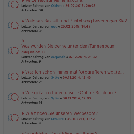
Verzeifelt auf Namenssuche!
g
e
n
n
rs
Letzter Beitrag von
Oldnat
«
26.02.2015, 20:03
g
er
te
Antworten:
30
el
B
r
es
ei
u
Welchen Bestell- und Zustellweg bevorzugen Sie?
e
tr
n
n
rs
Letzter Beitrag von
uwu
«
25.02.2015, 14:45
a
g
er
te
Antworten:
31
g
el
B
r
es
ei
u
e
tr
n
Was würden Sie gerne unter dem Tannenbaum
n
rs
a
g
er
te
auspacken?
g
el
B
r
Letzter Beitrag von
carpentis
«
07.12.2014, 21:32
es
ei
u
Antworten:
9
e
tr
n
n
a
g
er
Was ich schon immer mal fotografieren wollte…
g
el
B
es
rs
Letzter Beitrag von
Sylke
«
30.11.2014, 12:43
ei
e
te
Antworten:
21
tr
n
r
a
er
u
Wie gefallen Ihnen unsere Online-Seminare?
g
B
n
rs
Letzter Beitrag von
Sylke
«
30.11.2014, 12:08
ei
g
te
Antworten:
16
tr
el
r
a
es
u
Wie finden Sie unseren Werbespot?
g
e
n
n
rs
Letzter Beitrag von
LenLord
«
30.11.2014, 11:42
g
er
te
Antworten:
4
el
B
r
es
ei
u
Wanddeko – Was hängt bei Ihnen?
e