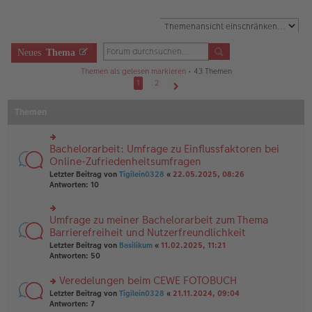
Neues
Thema
Themen als gelesen markieren
• 43 Themen
1
2
Nächste
Themen
Bachelorarbeit: Umfrage zu Einflussfaktoren bei
rs
te
Online-Zufriedenheitsumfragen
r
Letzter Beitrag von
Tigilein0328
«
22.05.2025, 08:26
u
Antworten:
10
n
g
el
Umfrage zu meiner Bachelorarbeit zum Thema
rs
es
te
Barrierefreiheit und Nutzerfreundlichkeit
e
r
n
Letzter Beitrag von
Basilikum
«
11.02.2025, 11:21
u
er
Antworten:
50
n
B
g
ei
Veredelungen beim CEWE FOTOBUCH
el
tr
es
rs
Letzter Beitrag von
Tigilein0328
«
21.11.2024, 09:04
a
e
te
Antworten:
7
g