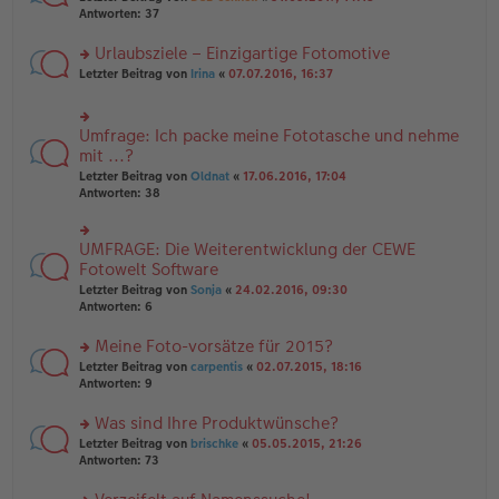
g
er
te
Antworten:
37
g
el
B
r
es
ei
u
Urlaubsziele – Einzigartige Fotomotive
e
tr
n
n
rs
Letzter Beitrag von
Irina
«
07.07.2016, 16:37
a
g
er
te
g
el
B
r
es
ei
u
e
Umfrage: Ich packe meine Fototasche und nehme
rs
tr
n
n
te
mit ...?
a
g
er
r
g
el
Letzter Beitrag von
Oldnat
«
17.06.2016, 17:04
B
u
es
Antworten:
38
ei
n
e
tr
g
n
a
el
er
UMFRAGE: Die Weiterentwicklung der CEWE
g
rs
es
B
te
Fotowelt Software
e
ei
r
n
tr
Letzter Beitrag von
Sonja
«
24.02.2016, 09:30
u
er
a
Antworten:
6
n
B
g
g
ei
Meine Foto-vorsätze für 2015?
el
tr
es
rs
Letzter Beitrag von
carpentis
«
02.07.2015, 18:16
a
e
te
Antworten:
9
g
n
r
er
u
Was sind Ihre Produktwünsche?
B
n
rs
Letzter Beitrag von
brischke
«
05.05.2015, 21:26
ei
g
te
Antworten:
73
tr
el
r
a
es
u