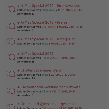
n
r
a
er
u
X-Mas Special 2019 - Ihre Favoriten
g
B
n
rs
Letzter Beitrag von
Kunigunde
«
14.01.2020, 23:44
ei
g
te
Antworten:
12
tr
el
r
a
es
u
X-Mas Special 2019 - Preise
g
e
n
n
rs
Letzter Beitrag von
DSL-schnell
«
07.01.2020, 15:49
g
er
te
Antworten:
4
el
B
r
es
ei
u
X-Mas Special 2019 - Kategorien
e
tr
n
n
rs
Letzter Beitrag von
Sylke
«
07.01.2020, 15:49
a
g
er
te
g
el
B
r
es
X-Mas Special 2018
ei
u
e
tr
rs
n
Letzter Beitrag von
Hellen
«
23.01.2019, 20:50
n
a
te
g
Antworten:
18
er
g
r
el
B
u
es
Challenges meiner Wahl
ei
n
e
tr
rs
Letzter Beitrag von
Sylke
«
20.09.2018, 09:59
g
n
a
te
Antworten:
23
el
er
g
r
es
B
u
Die Weiterentwicklung der Software
e
ei
n
n
tr
rs
Letzter Beitrag von
Bäuerin
«
13.10.2017, 16:11
g
er
a
te
Antworten:
3
el
B
g
r
es
ei
u
Kreuz- und Querdenker gesucht!
e
tr
n
n
rs
Letzter Beitrag von
DSL-schnell
«
31.05.2017, 14:18
a