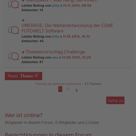
tr
n
n
rs
Letzter Beitrag von
pitty
«
14.11.2014, 09:56
a
g
er
te
Antworten:
14
g
el
B
r
es
ei
u
e
tr
n
UMFRAGE: Die Weiterentwicklung der CEWE
n
rs
a
g
er
te
FOTOWELT Software
g
el
B
r
Letzter Beitrag von
pitty
«
11.10.2014, 16:12
es
ei
u
Antworten:
46
e
tr
n
n
a
g
er
Themenvorschlag Challenge
g
el
B
es
rs
Letzter Beitrag von
uwu
«
31.05.2014, 12:25
ei
e
te
Antworten:
81
tr
n
r
a
er
u
g
B
n
Neues
Thema
ei
g
Themen als gelesen markieren
• 43 Themen
tr
el
a
es
1
2
g
e
Nächste
n
Gehe zu
er
B
ei
Wer ist online?
tr
a
Mitglieder in diesem Forum: 0 Mitglieder und 2 Gäste
g
Berechtigungen in diesem Forum