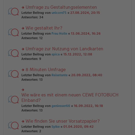
n
r
er
u
Umfrage zu Gestaltungselementen
B
n
rs
Letzter Beitrag von
unicorn75
«
27.08.2024, 20:15
ei
g
te
Antworten:
34
tr
el
r
a
es
u
Wie gestaltet Ihr?
g
e
n
n
rs
Letzter Beitrag von
Frau Holle
«
13.06.2024, 16:26
g
er
te
Antworten:
12
el
B
r
es
ei
u
Umfrage zur Nutzung von Landkarten
e
tr
n
n
rs
Letzter Beitrag von
spica
«
15.12.2022, 12:08
a
g
er
te
Antworten:
9
g
el
B
r
es
ei
u
8 Minuten Umfrage
e
tr
n
n
rs
Letzter Beitrag von
Reisetante
«
20.09.2022, 08:40
a
g
er
te
Antworten:
13
g
el
B
r
es
ei
u
e
tr
n
Wie wäre es mit einem neuen CEWE FOTOBUCH
n
rs
a
g
er
te
EInband?
g
el
B
r
Letzter Beitrag von
geniesser66
«
16.09.2022, 16:18
es
ei
u
Antworten:
13
e
tr
n
n
a
g
er
Wie finden Sie unser Vorsatzpapier?
g
el
B
es
rs
Letzter Beitrag von
Sylke
«
01.04.2020, 09:42
ei
e
te
Antworten:
2
tr