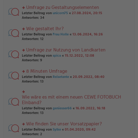
n
r
er
u
Umfrage zu Gestaltungselementen
B
n
rs
Letzter Beitrag von
unicorn75
«
27.08.2024, 20:15
ei
g
te
Antworten:
34
tr
el
r
a
es
u
Wie gestaltet Ihr?
g
e
n
n
rs
Letzter Beitrag von
Frau Holle
«
13.06.2024, 16:26
g
er
te
Antworten:
12
el
B
r
es
ei
u
Umfrage zur Nutzung von Landkarten
e
tr
n
n
rs
Letzter Beitrag von
spica
«
15.12.2022, 12:08
a
g
er
te
Antworten:
9
g
el
B
r
es
ei
u
8 Minuten Umfrage
e
tr
n
n
rs
Letzter Beitrag von
Reisetante
«
20.09.2022, 08:40
a
g
er
te
Antworten:
13
g
el
B
r
es
ei
u
e
tr
n
Wie wäre es mit einem neuen CEWE FOTOBUCH
n
rs
a
g
er
te
EInband?
g
el
B
r
Letzter Beitrag von
geniesser66
«
16.09.2022, 16:18
es
ei
u
Antworten:
13
e
tr
n
n
a
g
er
Wie finden Sie unser Vorsatzpapier?
g
el
B
es
rs
Letzter Beitrag von
Sylke
«
01.04.2020, 09:42
ei
e
te
Antworten:
2
tr