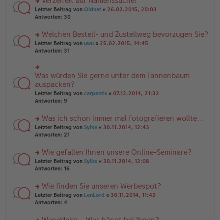
Verzeifelt auf Namenssuche!
g
e
n
n
rs
Letzter Beitrag von
Oldnat
«
26.02.2015, 20:03
g
er
te
Antworten:
30
el
B
r
es
ei
u
Welchen Bestell- und Zustellweg bevorzugen Sie?
e
tr
n
n
rs
Letzter Beitrag von
uwu
«
25.02.2015, 14:45
a
g
er
te
Antworten:
31
g
el
B
r
es
ei
u
e
tr
n
Was würden Sie gerne unter dem Tannenbaum
n
rs
a
g
er
te
auspacken?
g
el
B
r
Letzter Beitrag von
carpentis
«
07.12.2014, 21:32
es
ei
u
Antworten:
9
e
tr
n
n
a
g
er
Was ich schon immer mal fotografieren wollte…
g
el
B
es
rs
Letzter Beitrag von
Sylke
«
30.11.2014, 12:43
ei
e
te
Antworten:
21
tr
n
r
a
er
u
Wie gefallen Ihnen unsere Online-Seminare?
g
B
n
rs
Letzter Beitrag von
Sylke
«
30.11.2014, 12:08
ei
g
te
Antworten:
16
tr
el
r
a
es
u
Wie finden Sie unseren Werbespot?
g
e
n
n
rs
Letzter Beitrag von
LenLord
«
30.11.2014, 11:42
g
er
te
Antworten:
4
el
B
r
es
ei
u
Wanddeko – Was hängt bei Ihnen?
e