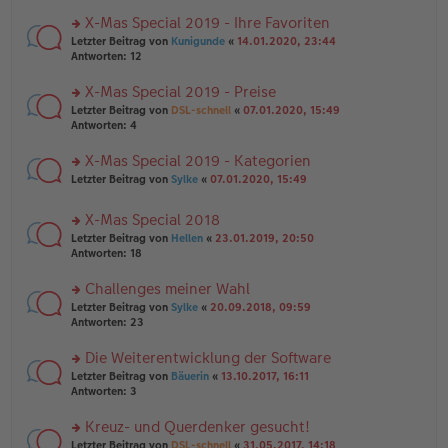
n
r
a
er
u
X-Mas Special 2019 - Ihre Favoriten
g
B
n
rs
Letzter Beitrag von
Kunigunde
«
14.01.2020, 23:44
ei
g
te
Antworten:
12
tr
el
r
a
es
u
X-Mas Special 2019 - Preise
g
e
n
n
rs
Letzter Beitrag von
DSL-schnell
«
07.01.2020, 15:49
g
er
te
Antworten:
4
el
B
r
es
ei
u
X-Mas Special 2019 - Kategorien
e
tr
n
n
rs
Letzter Beitrag von
Sylke
«
07.01.2020, 15:49
a
g
er
te
g
el
B
r
es
X-Mas Special 2018
ei
u
e
tr
rs
n
Letzter Beitrag von
Hellen
«
23.01.2019, 20:50
n
a
te
g
Antworten:
18
er
g
r
el
B
u
es
Challenges meiner Wahl
ei
n
e
tr
rs
Letzter Beitrag von
Sylke
«
20.09.2018, 09:59
g
n
a
te
Antworten:
23
el
er
g
r
es
B
u
Die Weiterentwicklung der Software
e
ei
n
n
tr
rs
Letzter Beitrag von
Bäuerin
«
13.10.2017, 16:11
g
er
a
te
Antworten:
3
el
B
g
r
es
ei
u
Kreuz- und Querdenker gesucht!
e
tr
n
n
rs
Letzter Beitrag von
DSL-schnell
«
31.05.2017, 14:18
a