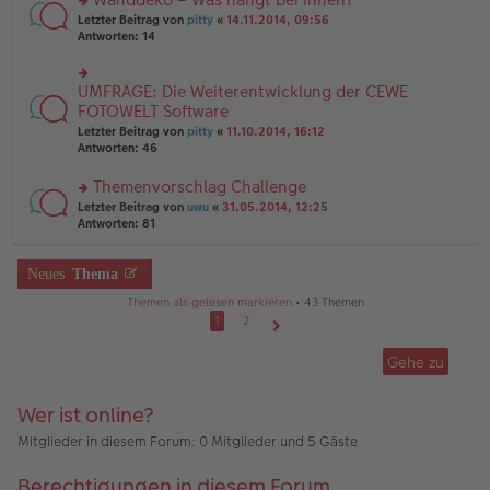
tr
n
n
rs
Letzter Beitrag von
pitty
«
14.11.2014, 09:56
a
g
er
te
Antworten:
14
g
el
B
r
es
ei
u
e
tr
n
UMFRAGE: Die Weiterentwicklung der CEWE
n
rs
a
g
er
te
FOTOWELT Software
g
el
B
r
Letzter Beitrag von
pitty
«
11.10.2014, 16:12
es
ei
u
Antworten:
46
e
tr
n
n
a
g
er
Themenvorschlag Challenge
g
el
B
es
rs
Letzter Beitrag von
uwu
«
31.05.2014, 12:25
ei
e
te
Antworten:
81
tr
n
r
a
er
u
g
B
n
Neues
Thema
ei
g
Themen als gelesen markieren
• 43 Themen
tr
el
a
es
1
2
g
e
Nächste
n
Gehe zu
er
B
ei
Wer ist online?
tr
a
Mitglieder in diesem Forum: 0 Mitglieder und 5 Gäste
g
Berechtigungen in diesem Forum