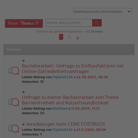
Neues
Thema
Themen als gelesen markieren
• 43 Themen
1
2
Nächste
Themen
Bachelorarbeit: Umfrage zu Einflussfaktoren bei
rs
te
Online-Zufriedenheitsumfragen
r
Letzter Beitrag von
Tigilein0328
«
22.05.2025, 08:26
u
Antworten:
10
n
g
el
Umfrage zu meiner Bachelorarbeit zum Thema
rs
es
te
Barrierefreiheit und Nutzerfreundlichkeit
e
r
n
Letzter Beitrag von
Basilikum
«
11.02.2025, 11:21
u
er
Antworten:
50
n
B
g
ei
Veredelungen beim CEWE FOTOBUCH
el
tr
es
rs
Letzter Beitrag von
Tigilein0328
«
21.11.2024, 09:04
a
e
te
Antworten:
7
g