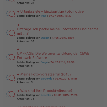
g
er
te
Antworten:
37
g
el
B
r
es
ei
u
Urlaubsziele – Einzigartige Fotomotive
e
tr
n
n
rs
Letzter Beitrag von
Irina
«
07.07.2016, 16:37
a
g
er
te
g
el
B
r
es
ei
u
e
Umfrage: Ich packe meine Fototasche und nehme
rs
tr
n
n
te
mit ...?
a
g
er
r
g
el
Letzter Beitrag von
Oldnat
«
17.06.2016, 17:04
B
u
es
Antworten:
38
ei
n
e
tr
g
n
a
el
er
UMFRAGE: Die Weiterentwicklung der CEWE
g
rs
es
B
te
Fotowelt Software
e
ei
r
n
tr
Letzter Beitrag von
Sonja
«
24.02.2016, 09:30
u
er
a
Antworten:
6
n
B
g
g
ei
Meine Foto-vorsätze für 2015?
el
tr
es
rs
Letzter Beitrag von
carpentis
«
02.07.2015, 18:16
a
e
te
Antworten:
9
g
n
r
er
u
Was sind Ihre Produktwünsche?
B
n
rs
Letzter Beitrag von
brischke
«
05.05.2015, 21:26
ei
g
te
Antworten:
73
tr
el
r
a
es
u