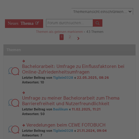
Neues
Thema
Themen als gelesen markieren
• 43 Themen
1
2
Nächste
Themen
Bachelorarbeit: Umfrage zu Einflussfaktoren bei
rs
te
Online-Zufriedenheitsumfragen
r
Letzter Beitrag von
Tigilein0328
«
22.05.2025, 08:26
u
Antworten:
10
n
g
el
Umfrage zu meiner Bachelorarbeit zum Thema
rs
es
te
Barrierefreiheit und Nutzerfreundlichkeit
e
r
n
Letzter Beitrag von
Basilikum
«
11.02.2025, 11:21
u
er
Antworten:
50
n
B
g
ei
Veredelungen beim CEWE FOTOBUCH
el
tr
es
rs
Letzter Beitrag von
Tigilein0328
«
21.11.2024, 09:04
a
e
te
Antworten:
7
g