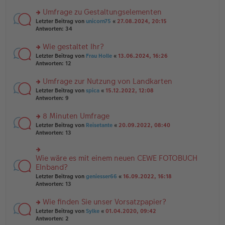
n
r
er
u
Umfrage zu Gestaltungselementen
B
n
rs
Letzter Beitrag von
unicorn75
«
27.08.2024, 20:15
ei
g
te
Antworten:
34
tr
el
r
a
es
u
Wie gestaltet Ihr?
g
e
n
n
rs
Letzter Beitrag von
Frau Holle
«
13.06.2024, 16:26
g
er
te
Antworten:
12
el
B
r
es
ei
u
Umfrage zur Nutzung von Landkarten
e
tr
n
n
rs
Letzter Beitrag von
spica
«
15.12.2022, 12:08
a
g
er
te
Antworten:
9
g
el
B
r
es
ei
u
8 Minuten Umfrage
e
tr
n
n
rs
Letzter Beitrag von
Reisetante
«
20.09.2022, 08:40
a
g
er
te
Antworten:
13
g
el
B
r
es
ei
u
e
tr
n
Wie wäre es mit einem neuen CEWE FOTOBUCH
n
rs
a
g
er
te
EInband?
g
el
B
r
Letzter Beitrag von
geniesser66
«
16.09.2022, 16:18
es
ei
u
Antworten:
13
e
tr
n
n
a
g
er
Wie finden Sie unser Vorsatzpapier?
g
el
B
es
rs
Letzter Beitrag von
Sylke
«
01.04.2020, 09:42
ei
e
te
Antworten:
2
tr