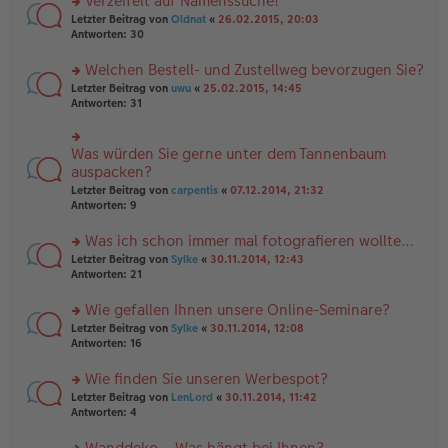
Verzeifelt auf Namenssuche!
g
e
n
n
rs
Letzter Beitrag von
Oldnat
«
26.02.2015, 20:03
g
er
te
Antworten:
30
el
B
r
es
ei
u
Welchen Bestell- und Zustellweg bevorzugen Sie?
e
tr
n
n
rs
Letzter Beitrag von
uwu
«
25.02.2015, 14:45
a
g
er
te
Antworten:
31
g
el
B
r
es
ei
u
e
tr
n
Was würden Sie gerne unter dem Tannenbaum
n
rs
a
g
er
te
auspacken?
g
el
B
r
Letzter Beitrag von
carpentis
«
07.12.2014, 21:32
es
ei
u
Antworten:
9
e
tr
n
n
a
g
er
Was ich schon immer mal fotografieren wollte…
g
el
B
es
rs
Letzter Beitrag von
Sylke
«
30.11.2014, 12:43
ei
e
te
Antworten:
21
tr
n
r
a
er
u
Wie gefallen Ihnen unsere Online-Seminare?
g
B
n
rs
Letzter Beitrag von
Sylke
«
30.11.2014, 12:08
ei
g
te
Antworten:
16
tr
el
r
a
es
u
Wie finden Sie unseren Werbespot?
g
e
n
n
rs
Letzter Beitrag von
LenLord
«
30.11.2014, 11:42
g
er
te
Antworten:
4
el
B
r
es
ei
u
Wanddeko – Was hängt bei Ihnen?
e