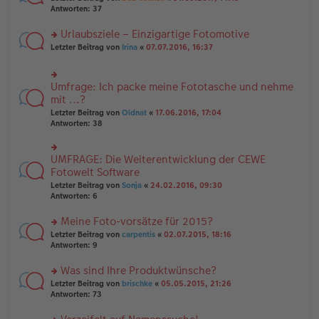
g
er
te
Antworten:
37
g
el
B
r
es
ei
u
Urlaubsziele – Einzigartige Fotomotive
e
tr
n
n
rs
Letzter Beitrag von
Irina
«
07.07.2016, 16:37
a
g
er
te
g
el
B
r
es
ei
u
e
Umfrage: Ich packe meine Fototasche und nehme
rs
tr
n
n
te
mit ...?
a
g
er
r
g
el
Letzter Beitrag von
Oldnat
«
17.06.2016, 17:04
B
u
es
Antworten:
38
ei
n
e
tr
g
n
a
el
er
UMFRAGE: Die Weiterentwicklung der CEWE
g
rs
es
B
te
Fotowelt Software
e
ei
r
n
tr
Letzter Beitrag von
Sonja
«
24.02.2016, 09:30
u
er
a
Antworten:
6
n
B
g
g
ei
Meine Foto-vorsätze für 2015?
el
tr
es
rs
Letzter Beitrag von
carpentis
«
02.07.2015, 18:16
a
e
te
Antworten:
9
g
n
r
er
u
Was sind Ihre Produktwünsche?
B
n
rs
Letzter Beitrag von
brischke
«
05.05.2015, 21:26
ei
g
te
Antworten:
73
tr
el
r
a
es
u