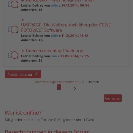
tr
n
n
rs
Letzter Beitrag von
pitty
«
14.11.2014, 09:56
a
g
er
te
Antworten:
14
g
el
B
r
es
ei
u
e
tr
n
UMFRAGE: Die Weiterentwicklung der CEWE
n
rs
a
g
er
te
FOTOWELT Software
g
el
B
r
Letzter Beitrag von
pitty
«
11.10.2014, 16:12
es
ei
u
Antworten:
46
e
tr
n
n
a
g
er
Themenvorschlag Challenge
g
el
B
es
rs
Letzter Beitrag von
uwu
«
31.05.2014, 12:25
ei
e
te
Antworten:
81
tr
n
r
a
er
u
g
B
n
Neues
Thema
ei
g
Themen als gelesen markieren
• 43 Themen
tr
el
a
es
1
2
g
e
Nächste
n
Gehe zu
er
B
ei
Wer ist online?
tr
a
Mitglieder in diesem Forum: 0 Mitglieder und 1 Gast
g
Berechtigungen in diesem Forum