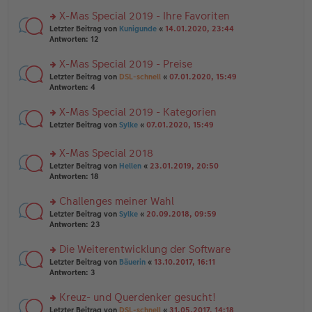
n
r
a
er
u
X-Mas Special 2019 - Ihre Favoriten
g
B
n
rs
Letzter Beitrag von
Kunigunde
«
14.01.2020, 23:44
ei
g
te
Antworten:
12
tr
el
r
a
es
u
X-Mas Special 2019 - Preise
g
e
n
n
rs
Letzter Beitrag von
DSL-schnell
«
07.01.2020, 15:49
g
er
te
Antworten:
4
el
B
r
es
ei
u
X-Mas Special 2019 - Kategorien
e
tr
n
n
rs
Letzter Beitrag von
Sylke
«
07.01.2020, 15:49
a
g
er
te
g
el
B
r
es
X-Mas Special 2018
ei
u
e
tr
rs
n
Letzter Beitrag von
Hellen
«
23.01.2019, 20:50
n
a
te
g
Antworten:
18
er
g
r
el
B
u
es
Challenges meiner Wahl
ei
n
e
tr
rs
Letzter Beitrag von
Sylke
«
20.09.2018, 09:59
g
n
a
te
Antworten:
23
el
er
g
r
es
B
u
Die Weiterentwicklung der Software
e
ei
n
n
tr
rs
Letzter Beitrag von
Bäuerin
«
13.10.2017, 16:11
g
er
a
te
Antworten:
3
el
B
g
r
es
ei
u
Kreuz- und Querdenker gesucht!
e
tr
n
n
rs
Letzter Beitrag von
DSL-schnell
«
31.05.2017, 14:18
a