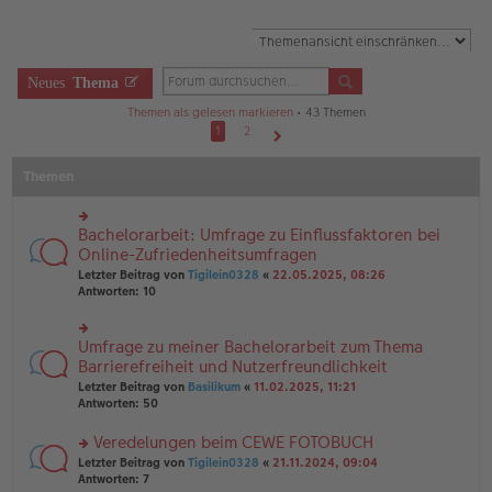
Neues
Thema
Themen als gelesen markieren
• 43 Themen
1
2
Nächste
Themen
Bachelorarbeit: Umfrage zu Einflussfaktoren bei
rs
te
Online-Zufriedenheitsumfragen
r
Letzter Beitrag von
Tigilein0328
«
22.05.2025, 08:26
u
Antworten:
10
n
g
el
Umfrage zu meiner Bachelorarbeit zum Thema
rs
es
te
Barrierefreiheit und Nutzerfreundlichkeit
e
r
n
Letzter Beitrag von
Basilikum
«
11.02.2025, 11:21
u
er
Antworten:
50
n
B
g
ei
Veredelungen beim CEWE FOTOBUCH
el
tr
es
rs
Letzter Beitrag von
Tigilein0328
«
21.11.2024, 09:04
a
e
te
Antworten:
7
g