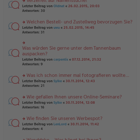
Verzeifelt auf Namenssuche!
g
e
n
n
rs
Letzter Beitrag von
Oldnat
«
26.02.2015, 20:03
g
er
te
Antworten:
30
el
B
r
es
ei
u
Welchen Bestell- und Zustellweg bevorzugen Sie?
e
tr
n
n
rs
Letzter Beitrag von
uwu
«
25.02.2015, 14:45
a
g
er
te
Antworten:
31
g
el
B
r
es
ei
u
e
tr
n
Was würden Sie gerne unter dem Tannenbaum
n
rs
a
g
er
te
auspacken?
g
el
B
r
Letzter Beitrag von
carpentis
«
07.12.2014, 21:32
es
ei
u
Antworten:
9
e
tr
n
n
a
g
er
Was ich schon immer mal fotografieren wollte…
g
el
B
es
rs
Letzter Beitrag von
Sylke
«
30.11.2014, 12:43
ei
e
te
Antworten:
21
tr
n
r
a
er
u
Wie gefallen Ihnen unsere Online-Seminare?
g
B
n
rs
Letzter Beitrag von
Sylke
«
30.11.2014, 12:08
ei
g
te
Antworten:
16
tr
el
r
a
es
u
Wie finden Sie unseren Werbespot?
g
e
n
n
rs
Letzter Beitrag von
LenLord
«
30.11.2014, 11:42
g
er
te
Antworten:
4
el
B
r
es
ei
u
Wanddeko – Was hängt bei Ihnen?
e