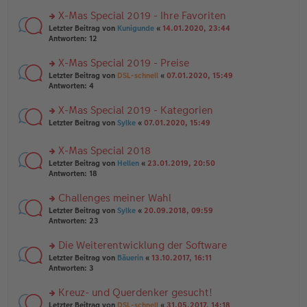
n
r
a
er
u
X-Mas Special 2019 - Ihre Favoriten
g
B
n
rs
Letzter Beitrag von
Kunigunde
«
14.01.2020, 23:44
ei
g
te
Antworten:
12
tr
el
r
a
es
u
X-Mas Special 2019 - Preise
g
e
n
n
rs
Letzter Beitrag von
DSL-schnell
«
07.01.2020, 15:49
g
er
te
Antworten:
4
el
B
r
es
ei
u
X-Mas Special 2019 - Kategorien
e
tr
n
n
rs
Letzter Beitrag von
Sylke
«
07.01.2020, 15:49
a
g
er
te
g
el
B
r
es
X-Mas Special 2018
ei
u
e
tr
rs
n
Letzter Beitrag von
Hellen
«
23.01.2019, 20:50
n
a
te
g
Antworten:
18
er
g
r
el
B
u
es
Challenges meiner Wahl
ei
n
e
tr
rs
Letzter Beitrag von
Sylke
«
20.09.2018, 09:59
g
n
a
te
Antworten:
23
el
er
g
r
es
B
u
Die Weiterentwicklung der Software
e
ei
n
n
tr
rs
Letzter Beitrag von
Bäuerin
«
13.10.2017, 16:11
g
er
a
te
Antworten:
3
el
B
g
r
es
ei
u
Kreuz- und Querdenker gesucht!
e
tr
n
n
rs
Letzter Beitrag von
DSL-schnell
«
31.05.2017, 14:18
a