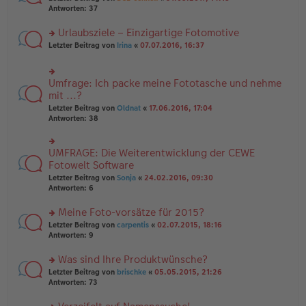
g
er
te
Antworten:
37
g
el
B
r
es
ei
u
Urlaubsziele – Einzigartige Fotomotive
e
tr
n
n
rs
Letzter Beitrag von
Irina
«
07.07.2016, 16:37
a
g
er
te
g
el
B
r
es
ei
u
e
Umfrage: Ich packe meine Fototasche und nehme
rs
tr
n
n
te
mit ...?
a
g
er
r
g
el
Letzter Beitrag von
Oldnat
«
17.06.2016, 17:04
B
u
es
Antworten:
38
ei
n
e
tr
g
n
a
el
er
UMFRAGE: Die Weiterentwicklung der CEWE
g
rs
es
B
te
Fotowelt Software
e
ei
r
n
tr
Letzter Beitrag von
Sonja
«
24.02.2016, 09:30
u
er
a
Antworten:
6
n
B
g
g
ei
Meine Foto-vorsätze für 2015?
el
tr
es
rs
Letzter Beitrag von
carpentis
«
02.07.2015, 18:16
a
e
te
Antworten:
9
g
n
r
er
u
Was sind Ihre Produktwünsche?
B
n
rs
Letzter Beitrag von
brischke
«
05.05.2015, 21:26
ei
g
te
Antworten:
73
tr
el
r
a
es
u