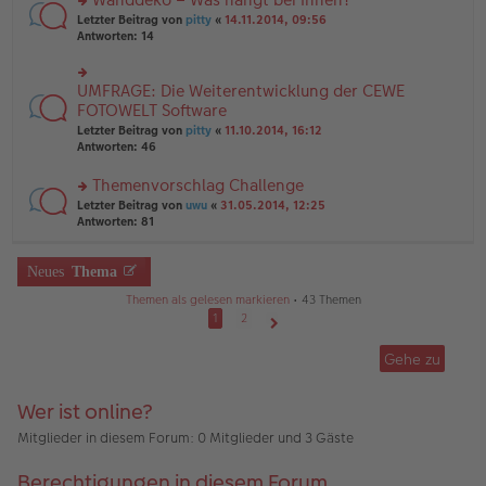
tr
n
n
rs
Letzter Beitrag von
pitty
«
14.11.2014, 09:56
a
g
er
te
Antworten:
14
g
el
B
r
es
ei
u
e
tr
n
UMFRAGE: Die Weiterentwicklung der CEWE
n
rs
a
g
er
te
FOTOWELT Software
g
el
B
r
Letzter Beitrag von
pitty
«
11.10.2014, 16:12
es
ei
u
Antworten:
46
e
tr
n
n
a
g
er
Themenvorschlag Challenge
g
el
B
es
rs
Letzter Beitrag von
uwu
«
31.05.2014, 12:25
ei
e
te
Antworten:
81
tr
n
r
a
er
u
g
B
n
Neues
Thema
ei
g
Themen als gelesen markieren
• 43 Themen
tr
el
a
es
1
2
g
e
Nächste
n
Gehe zu
er
B
ei
Wer ist online?
tr
a
Mitglieder in diesem Forum: 0 Mitglieder und 3 Gäste
g
Berechtigungen in diesem Forum