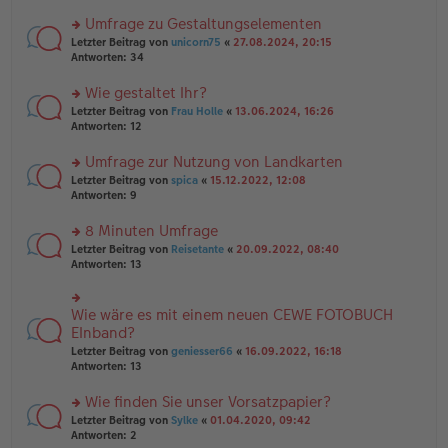
n
r
er
u
Umfrage zu Gestaltungselementen
B
n
rs
Letzter Beitrag von
unicorn75
«
27.08.2024, 20:15
ei
g
te
Antworten:
34
tr
el
r
a
es
u
Wie gestaltet Ihr?
g
e
n
n
rs
Letzter Beitrag von
Frau Holle
«
13.06.2024, 16:26
g
er
te
Antworten:
12
el
B
r
es
ei
u
Umfrage zur Nutzung von Landkarten
e
tr
n
n
rs
Letzter Beitrag von
spica
«
15.12.2022, 12:08
a
g
er
te
Antworten:
9
g
el
B
r
es
ei
u
8 Minuten Umfrage
e
tr
n
n
rs
Letzter Beitrag von
Reisetante
«
20.09.2022, 08:40
a
g
er
te
Antworten:
13
g
el
B
r
es
ei
u
e
tr
n
Wie wäre es mit einem neuen CEWE FOTOBUCH
n
rs
a
g
er
te
EInband?
g
el
B
r
Letzter Beitrag von
geniesser66
«
16.09.2022, 16:18
es
ei
u
Antworten:
13
e
tr
n
n
a
g
er
Wie finden Sie unser Vorsatzpapier?
g
el
B
es
rs
Letzter Beitrag von
Sylke
«
01.04.2020, 09:42
ei
e
te
Antworten:
2
tr