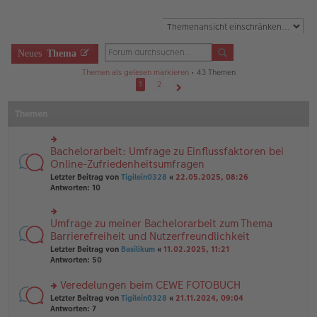
Neues
Thema
Themen als gelesen markieren
• 43 Themen
1
2
Nächste
Themen
Bachelorarbeit: Umfrage zu Einflussfaktoren bei
rs
te
Online-Zufriedenheitsumfragen
r
Letzter Beitrag von
Tigilein0328
«
22.05.2025, 08:26
u
Antworten:
10
n
g
el
Umfrage zu meiner Bachelorarbeit zum Thema
rs
es
te
Barrierefreiheit und Nutzerfreundlichkeit
e
r
n
Letzter Beitrag von
Basilikum
«
11.02.2025, 11:21
u
er
Antworten:
50
n
B
g
ei
Veredelungen beim CEWE FOTOBUCH
el
tr
es
rs
Letzter Beitrag von
Tigilein0328
«
21.11.2024, 09:04
a
e
te
Antworten:
7
g