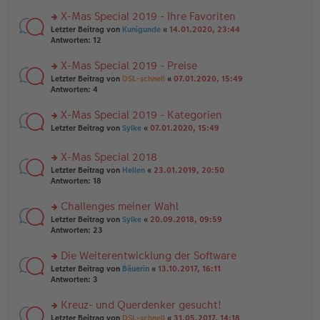
n
r
a
er
u
X-Mas Special 2019 - Ihre Favoriten
g
B
n
rs
Letzter Beitrag von
Kunigunde
«
14.01.2020, 23:44
ei
g
te
Antworten:
12
tr
el
r
a
es
u
X-Mas Special 2019 - Preise
g
e
n
n
rs
Letzter Beitrag von
DSL-schnell
«
07.01.2020, 15:49
g
er
te
Antworten:
4
el
B
r
es
ei
u
X-Mas Special 2019 - Kategorien
e
tr
n
n
rs
Letzter Beitrag von
Sylke
«
07.01.2020, 15:49
a
g
er
te
g
el
B
r
es
X-Mas Special 2018
ei
u
e
tr
rs
n
Letzter Beitrag von
Hellen
«
23.01.2019, 20:50
n
a
te
g
Antworten:
18
er
g
r
el
B
u
es
Challenges meiner Wahl
ei
n
e
tr
rs
Letzter Beitrag von
Sylke
«
20.09.2018, 09:59
g
n
a
te
Antworten:
23
el
er
g
r
es
B
u
Die Weiterentwicklung der Software
e
ei
n
n
tr
rs
Letzter Beitrag von
Bäuerin
«
13.10.2017, 16:11
g
er
a
te
Antworten:
3
el
B
g
r
es
ei
u
Kreuz- und Querdenker gesucht!
e
tr
n
n
rs
Letzter Beitrag von
DSL-schnell
«
31.05.2017, 14:18
a