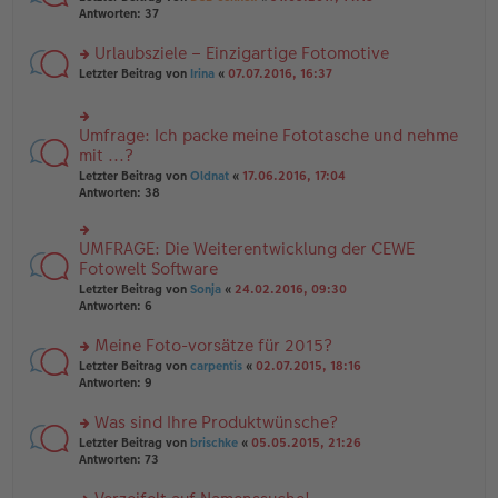
g
er
te
Antworten:
37
g
el
B
r
es
ei
u
Urlaubsziele – Einzigartige Fotomotive
e
tr
n
n
rs
Letzter Beitrag von
Irina
«
07.07.2016, 16:37
a
g
er
te
g
el
B
r
es
ei
u
e
Umfrage: Ich packe meine Fototasche und nehme
rs
tr
n
n
te
mit ...?
a
g
er
r
g
el
Letzter Beitrag von
Oldnat
«
17.06.2016, 17:04
B
u
es
Antworten:
38
ei
n
e
tr
g
n
a
el
er
UMFRAGE: Die Weiterentwicklung der CEWE
g
rs
es
B
te
Fotowelt Software
e
ei
r
n
tr
Letzter Beitrag von
Sonja
«
24.02.2016, 09:30
u
er
a
Antworten:
6
n
B
g
g
ei
Meine Foto-vorsätze für 2015?
el
tr
es
rs
Letzter Beitrag von
carpentis
«
02.07.2015, 18:16
a
e
te
Antworten:
9
g
n
r
er
u
Was sind Ihre Produktwünsche?
B
n
rs
Letzter Beitrag von
brischke
«
05.05.2015, 21:26
ei
g
te
Antworten:
73
tr
el
r
a
es
u