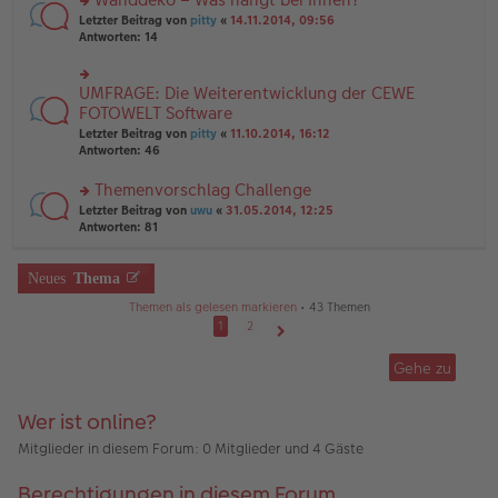
tr
n
n
rs
Letzter Beitrag von
pitty
«
14.11.2014, 09:56
a
g
er
te
Antworten:
14
g
el
B
r
es
ei
u
e
tr
n
UMFRAGE: Die Weiterentwicklung der CEWE
n
rs
a
g
er
te
FOTOWELT Software
g
el
B
r
Letzter Beitrag von
pitty
«
11.10.2014, 16:12
es
ei
u
Antworten:
46
e
tr
n
n
a
g
er
Themenvorschlag Challenge
g
el
B
es
rs
Letzter Beitrag von
uwu
«
31.05.2014, 12:25
ei
e
te
Antworten:
81
tr
n
r
a
er
u
g
B
n
Neues
Thema
ei
g
Themen als gelesen markieren
• 43 Themen
tr
el
a
es
1
2
g
e
Nächste
n
Gehe zu
er
B
ei
Wer ist online?
tr
a
Mitglieder in diesem Forum: 0 Mitglieder und 4 Gäste
g
Berechtigungen in diesem Forum