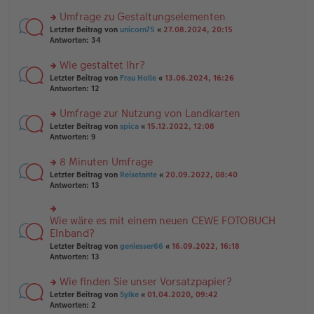
n
r
er
u
Umfrage zu Gestaltungselementen
B
n
rs
Letzter Beitrag von
unicorn75
«
27.08.2024, 20:15
ei
g
te
Antworten:
34
tr
el
r
a
es
u
Wie gestaltet Ihr?
g
e
n
n
rs
Letzter Beitrag von
Frau Holle
«
13.06.2024, 16:26
g
er
te
Antworten:
12
el
B
r
es
ei
u
Umfrage zur Nutzung von Landkarten
e
tr
n
n
rs
Letzter Beitrag von
spica
«
15.12.2022, 12:08
a
g
er
te
Antworten:
9
g
el
B
r
es
ei
u
8 Minuten Umfrage
e
tr
n
n
rs
Letzter Beitrag von
Reisetante
«
20.09.2022, 08:40
a
g
er
te
Antworten:
13
g
el
B
r
es
ei
u
e
tr
n
Wie wäre es mit einem neuen CEWE FOTOBUCH
n
rs
a
g
er
te
EInband?
g
el
B
r
Letzter Beitrag von
geniesser66
«
16.09.2022, 16:18
es
ei
u
Antworten:
13
e
tr
n
n
a
g
er
Wie finden Sie unser Vorsatzpapier?
g
el
B
es
rs
Letzter Beitrag von
Sylke
«
01.04.2020, 09:42
ei
e
te
Antworten:
2
tr