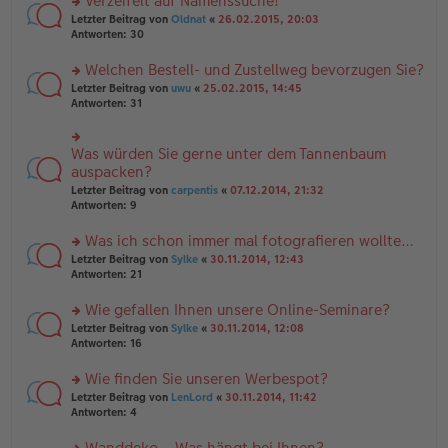
Verzeifelt auf Namenssuche!
g
e
n
n
rs
Letzter Beitrag von
Oldnat
«
26.02.2015, 20:03
g
er
te
Antworten:
30
el
B
r
es
ei
u
Welchen Bestell- und Zustellweg bevorzugen Sie?
e
tr
n
n
rs
Letzter Beitrag von
uwu
«
25.02.2015, 14:45
a
g
er
te
Antworten:
31
g
el
B
r
es
ei
u
e
tr
n
Was würden Sie gerne unter dem Tannenbaum
n
rs
a
g
er
te
auspacken?
g
el
B
r
Letzter Beitrag von
carpentis
«
07.12.2014, 21:32
es
ei
u
Antworten:
9
e
tr
n
n
a
g
er
Was ich schon immer mal fotografieren wollte…
g
el
B
es
rs
Letzter Beitrag von
Sylke
«
30.11.2014, 12:43
ei
e
te
Antworten:
21
tr
n
r
a
er
u
Wie gefallen Ihnen unsere Online-Seminare?
g
B
n
rs
Letzter Beitrag von
Sylke
«
30.11.2014, 12:08
ei
g
te
Antworten:
16
tr
el
r
a
es
u
Wie finden Sie unseren Werbespot?
g
e
n
n
rs
Letzter Beitrag von
LenLord
«
30.11.2014, 11:42
g
er
te
Antworten:
4
el
B
r
es
ei
u
Wanddeko – Was hängt bei Ihnen?
e