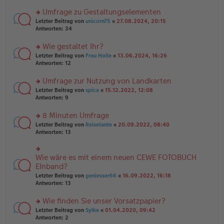
n
r
er
u
Umfrage zu Gestaltungselementen
B
n
rs
Letzter Beitrag von
unicorn75
«
27.08.2024, 20:15
ei
g
te
Antworten:
34
tr
el
r
a
es
u
Wie gestaltet Ihr?
g
e
n
n
rs
Letzter Beitrag von
Frau Holle
«
13.06.2024, 16:26
g
er
te
Antworten:
12
el
B
r
es
ei
u
Umfrage zur Nutzung von Landkarten
e
tr
n
n
rs
Letzter Beitrag von
spica
«
15.12.2022, 12:08
a
g
er
te
Antworten:
9
g
el
B
r
es
ei
u
8 Minuten Umfrage
e
tr
n
n
rs
Letzter Beitrag von
Reisetante
«
20.09.2022, 08:40
a
g
er
te
Antworten:
13
g
el
B
r
es
ei
u
e
tr
n
Wie wäre es mit einem neuen CEWE FOTOBUCH
n
rs
a
g
er
te
EInband?
g
el
B
r
Letzter Beitrag von
geniesser66
«
16.09.2022, 16:18
es
ei
u
Antworten:
13
e
tr
n
n
a
g
er
Wie finden Sie unser Vorsatzpapier?
g
el
B
es
rs
Letzter Beitrag von
Sylke
«
01.04.2020, 09:42
ei
e
te
Antworten:
2
tr