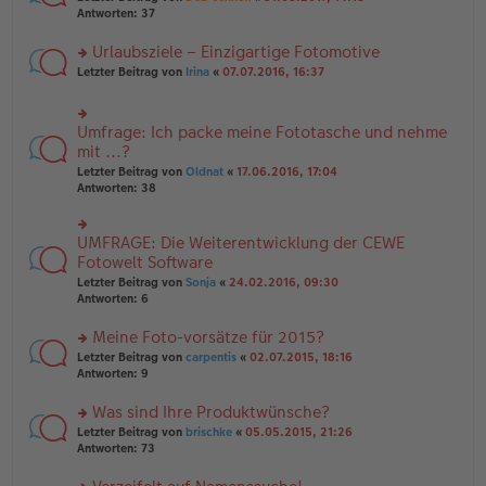
g
er
te
Antworten:
37
g
el
B
r
es
ei
u
Urlaubsziele – Einzigartige Fotomotive
e
tr
n
n
rs
Letzter Beitrag von
Irina
«
07.07.2016, 16:37
a
g
er
te
g
el
B
r
es
ei
u
e
Umfrage: Ich packe meine Fototasche und nehme
rs
tr
n
n
te
mit ...?
a
g
er
r
g
el
Letzter Beitrag von
Oldnat
«
17.06.2016, 17:04
B
u
es
Antworten:
38
ei
n
e
tr
g
n
a
el
er
UMFRAGE: Die Weiterentwicklung der CEWE
g
rs
es
B
te
Fotowelt Software
e
ei
r
n
tr
Letzter Beitrag von
Sonja
«
24.02.2016, 09:30
u
er
a
Antworten:
6
n
B
g
g
ei
Meine Foto-vorsätze für 2015?
el
tr
es
rs
Letzter Beitrag von
carpentis
«
02.07.2015, 18:16
a
e
te
Antworten:
9
g
n
r
er
u
Was sind Ihre Produktwünsche?
B
n
rs
Letzter Beitrag von
brischke
«
05.05.2015, 21:26
ei
g
te
Antworten:
73
tr
el
r
a
es
u