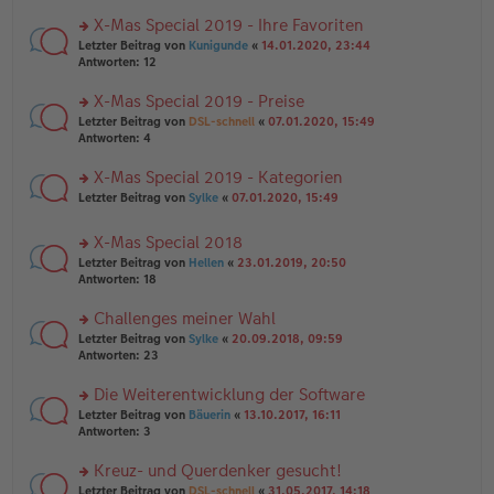
n
r
a
er
u
X-Mas Special 2019 - Ihre Favoriten
g
B
n
rs
Letzter Beitrag von
Kunigunde
«
14.01.2020, 23:44
ei
g
te
Antworten:
12
tr
el
r
a
es
u
X-Mas Special 2019 - Preise
g
e
n
n
rs
Letzter Beitrag von
DSL-schnell
«
07.01.2020, 15:49
g
er
te
Antworten:
4
el
B
r
es
ei
u
X-Mas Special 2019 - Kategorien
e
tr
n
n
rs
Letzter Beitrag von
Sylke
«
07.01.2020, 15:49
a
g
er
te
g
el
B
r
es
X-Mas Special 2018
ei
u
e
tr
rs
n
Letzter Beitrag von
Hellen
«
23.01.2019, 20:50
n
a
te
g
Antworten:
18
er
g
r
el
B
u
es
Challenges meiner Wahl
ei
n
e
tr
rs
Letzter Beitrag von
Sylke
«
20.09.2018, 09:59
g
n
a
te
Antworten:
23
el
er
g
r
es
B
u
Die Weiterentwicklung der Software
e
ei
n
n
tr
rs
Letzter Beitrag von
Bäuerin
«
13.10.2017, 16:11
g
er
a
te
Antworten:
3
el
B
g
r
es
ei
u
Kreuz- und Querdenker gesucht!
e
tr
n
n
rs
Letzter Beitrag von
DSL-schnell
«
31.05.2017, 14:18
a