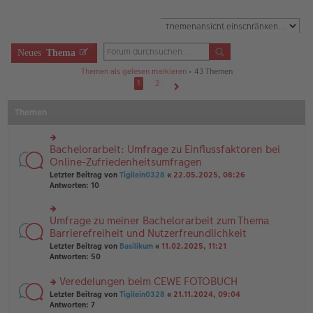
Neues
Thema
Themen als gelesen markieren
• 43 Themen
1
2
Nächste
Themen
Bachelorarbeit: Umfrage zu Einflussfaktoren bei
rs
te
Online-Zufriedenheitsumfragen
r
Letzter Beitrag von
Tigilein0328
«
22.05.2025, 08:26
u
Antworten:
10
n
g
el
Umfrage zu meiner Bachelorarbeit zum Thema
rs
es
te
Barrierefreiheit und Nutzerfreundlichkeit
e
r
n
Letzter Beitrag von
Basilikum
«
11.02.2025, 11:21
u
er
Antworten:
50
n
B
g
ei
Veredelungen beim CEWE FOTOBUCH
el
tr
es
rs
Letzter Beitrag von
Tigilein0328
«
21.11.2024, 09:04
a
e
te
Antworten:
7
g