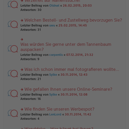
Verzeifelt auf Namenssuche!
g
e
n
n
rs
Letzter Beitrag von
Oldnat
«
26.02.2015, 20:03
g
er
te
Antworten:
30
el
B
r
es
ei
u
Welchen Bestell- und Zustellweg bevorzugen Sie?
e
tr
n
n
rs
Letzter Beitrag von
uwu
«
25.02.2015, 14:45
a
g
er
te
Antworten:
31
g
el
B
r
es
ei
u
e
tr
n
Was würden Sie gerne unter dem Tannenbaum
n
rs
a
g
er
te
auspacken?
g
el
B
r
Letzter Beitrag von
carpentis
«
07.12.2014, 21:32
es
ei
u
Antworten:
9
e
tr
n
n
a
g
er
Was ich schon immer mal fotografieren wollte…
g
el
B
es
rs
Letzter Beitrag von
Sylke
«
30.11.2014, 12:43
ei
e
te
Antworten:
21
tr
n
r
a
er
u
Wie gefallen Ihnen unsere Online-Seminare?
g
B
n
rs
Letzter Beitrag von
Sylke
«
30.11.2014, 12:08
ei
g
te
Antworten:
16
tr
el
r
a
es
u
Wie finden Sie unseren Werbespot?
g
e
n
n
rs
Letzter Beitrag von
LenLord
«
30.11.2014, 11:42
g
er
te
Antworten:
4
el
B
r
es
ei
u
Wanddeko – Was hängt bei Ihnen?
e