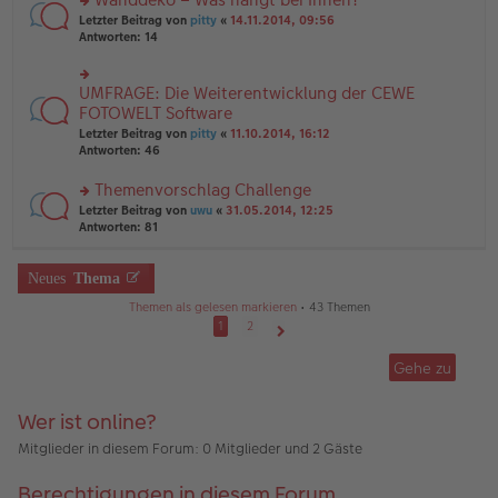
tr
n
n
rs
Letzter Beitrag von
pitty
«
14.11.2014, 09:56
a
g
er
te
Antworten:
14
g
el
B
r
es
ei
u
e
tr
n
UMFRAGE: Die Weiterentwicklung der CEWE
n
rs
a
g
er
te
FOTOWELT Software
g
el
B
r
Letzter Beitrag von
pitty
«
11.10.2014, 16:12
es
ei
u
Antworten:
46
e
tr
n
n
a
g
er
Themenvorschlag Challenge
g
el
B
es
rs
Letzter Beitrag von
uwu
«
31.05.2014, 12:25
ei
e
te
Antworten:
81
tr
n
r
a
er
u
g
B
n
Neues
Thema
ei
g
Themen als gelesen markieren
• 43 Themen
tr
el
a
es
1
2
g
e
Nächste
n
Gehe zu
er
B
ei
Wer ist online?
tr
a
Mitglieder in diesem Forum: 0 Mitglieder und 2 Gäste
g
Berechtigungen in diesem Forum