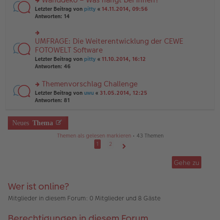
tr
n
n
rs
Letzter Beitrag von
pitty
«
14.11.2014, 09:56
a
g
er
te
Antworten:
14
g
el
B
r
es
ei
u
e
tr
n
UMFRAGE: Die Weiterentwicklung der CEWE
n
rs
a
g
er
te
FOTOWELT Software
g
el
B
r
Letzter Beitrag von
pitty
«
11.10.2014, 16:12
es
ei
u
Antworten:
46
e
tr
n
n
a
g
er
Themenvorschlag Challenge
g
el
B
es
rs
Letzter Beitrag von
uwu
«
31.05.2014, 12:25
ei
e
te
Antworten:
81
tr
n
r
a
er
u
g
B
n
Neues
Thema
ei
g
Themen als gelesen markieren
• 43 Themen
tr
el
a
es
1
2
g
e
Nächste
n
Gehe zu
er
B
ei
Wer ist online?
tr
a
Mitglieder in diesem Forum: 0 Mitglieder und 8 Gäste
g
Berechtigungen in diesem Forum