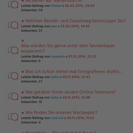
Verzeifelt auf Namenssuche!
g
e
n
n
rs
Letzter Beitrag von
Oldnat
«
26.02.2015, 20:03
g
er
te
Antworten:
30
el
B
r
es
ei
u
Welchen Bestell- und Zustellweg bevorzugen Sie?
e
tr
n
n
rs
Letzter Beitrag von
uwu
«
25.02.2015, 14:45
a
g
er
te
Antworten:
31
g
el
B
r
es
ei
u
e
tr
n
Was würden Sie gerne unter dem Tannenbaum
n
rs
a
g
er
te
auspacken?
g
el
B
r
Letzter Beitrag von
carpentis
«
07.12.2014, 21:32
es
ei
u
Antworten:
9
e
tr
n
n
a
g
er
Was ich schon immer mal fotografieren wollte…
g
el
B
es
rs
Letzter Beitrag von
Sylke
«
30.11.2014, 12:43
ei
e
te
Antworten:
21
tr
n
r
a
er
u
Wie gefallen Ihnen unsere Online-Seminare?
g
B
n
rs
Letzter Beitrag von
Sylke
«
30.11.2014, 12:08
ei
g
te
Antworten:
16
tr
el
r
a
es
u
Wie finden Sie unseren Werbespot?
g
e
n
n
rs
Letzter Beitrag von
LenLord
«
30.11.2014, 11:42
g
er
te
Antworten:
4
el
B
r
es
ei
u
Wanddeko – Was hängt bei Ihnen?
e