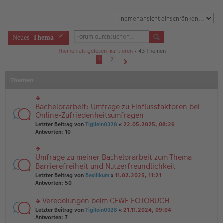
Neues
Thema
Themen als gelesen markieren
• 43 Themen
1
2
Nächste
Themen
Bachelorarbeit: Umfrage zu Einflussfaktoren bei
rs
te
Online-Zufriedenheitsumfragen
r
Letzter Beitrag von
Tigilein0328
«
22.05.2025, 08:26
u
Antworten:
10
n
g
el
Umfrage zu meiner Bachelorarbeit zum Thema
rs
es
te
Barrierefreiheit und Nutzerfreundlichkeit
e
r
n
Letzter Beitrag von
Basilikum
«
11.02.2025, 11:21
u
er
Antworten:
50
n
B
g
ei
Veredelungen beim CEWE FOTOBUCH
el
tr
es
rs
Letzter Beitrag von
Tigilein0328
«
21.11.2024, 09:04
a
e
te
Antworten:
7
g