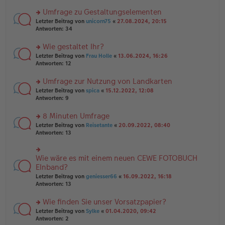
n
r
er
u
Umfrage zu Gestaltungselementen
B
n
rs
Letzter Beitrag von
unicorn75
«
27.08.2024, 20:15
ei
g
te
Antworten:
34
tr
el
r
a
es
u
Wie gestaltet Ihr?
g
e
n
n
rs
Letzter Beitrag von
Frau Holle
«
13.06.2024, 16:26
g
er
te
Antworten:
12
el
B
r
es
ei
u
Umfrage zur Nutzung von Landkarten
e
tr
n
n
rs
Letzter Beitrag von
spica
«
15.12.2022, 12:08
a
g
er
te
Antworten:
9
g
el
B
r
es
ei
u
8 Minuten Umfrage
e
tr
n
n
rs
Letzter Beitrag von
Reisetante
«
20.09.2022, 08:40
a
g
er
te
Antworten:
13
g
el
B
r
es
ei
u
e
tr
n
Wie wäre es mit einem neuen CEWE FOTOBUCH
n
rs
a
g
er
te
EInband?
g
el
B
r
Letzter Beitrag von
geniesser66
«
16.09.2022, 16:18
es
ei
u
Antworten:
13
e
tr
n
n
a
g
er
Wie finden Sie unser Vorsatzpapier?
g
el
B
es
rs
Letzter Beitrag von
Sylke
«
01.04.2020, 09:42
ei
e
te
Antworten:
2
tr