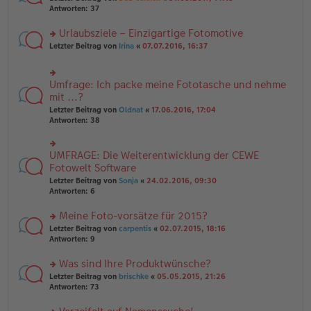
g
er
te
Antworten:
37
g
el
B
r
es
ei
u
Urlaubsziele – Einzigartige Fotomotive
e
tr
n
n
rs
Letzter Beitrag von
Irina
«
07.07.2016, 16:37
a
g
er
te
g
el
B
r
es
ei
u
e
Umfrage: Ich packe meine Fototasche und nehme
rs
tr
n
n
te
mit ...?
a
g
er
r
g
el
Letzter Beitrag von
Oldnat
«
17.06.2016, 17:04
B
u
es
Antworten:
38
ei
n
e
tr
g
n
a
el
er
UMFRAGE: Die Weiterentwicklung der CEWE
g
rs
es
B
te
Fotowelt Software
e
ei
r
n
tr
Letzter Beitrag von
Sonja
«
24.02.2016, 09:30
u
er
a
Antworten:
6
n
B
g
g
ei
Meine Foto-vorsätze für 2015?
el
tr
es
rs
Letzter Beitrag von
carpentis
«
02.07.2015, 18:16
a
e
te
Antworten:
9
g
n
r
er
u
Was sind Ihre Produktwünsche?
B
n
rs
Letzter Beitrag von
brischke
«
05.05.2015, 21:26
ei
g
te
Antworten:
73
tr
el
r
a
es
u