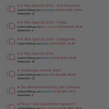
n
r
a
er
u
X-Mas Special 2019 - Ihre Favoriten
g
B
n
rs
Letzter Beitrag von
Kunigunde
«
14.01.2020, 23:44
ei
g
te
Antworten:
12
tr
el
r
a
es
u
X-Mas Special 2019 - Preise
g
e
n
n
rs
Letzter Beitrag von
DSL-schnell
«
07.01.2020, 15:49
g
er
te
Antworten:
4
el
B
r
es
ei
u
X-Mas Special 2019 - Kategorien
e
tr
n
n
rs
Letzter Beitrag von
Sylke
«
07.01.2020, 15:49
a
g
er
te
g
el
B
r
es
X-Mas Special 2018
ei
u
e
tr
rs
n
Letzter Beitrag von
Hellen
«
23.01.2019, 20:50
n
a
te
g
Antworten:
18
er
g
r
el
B
u
es
Challenges meiner Wahl
ei
n
e
tr
rs
Letzter Beitrag von
Sylke
«
20.09.2018, 09:59
g
n
a
te
Antworten:
23
el
er
g
r
es
B
u
Die Weiterentwicklung der Software
e
ei
n
n
tr
rs
Letzter Beitrag von
Bäuerin
«
13.10.2017, 16:11
g
er
a
te
Antworten:
3
el
B
g
r
es
ei
u
Kreuz- und Querdenker gesucht!
e
tr
n
n
rs
Letzter Beitrag von
DSL-schnell
«
31.05.2017, 14:18
a