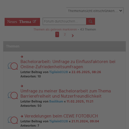
Neues
Thema
Themen als gelesen markieren
• 43 Themen
1
2
Nächste
Themen
Bachelorarbeit: Umfrage zu Einflussfaktoren bei
rs
te
Online-Zufriedenheitsumfragen
r
Letzter Beitrag von
Tigilein0328
«
22.05.2025, 08:26
u
Antworten:
10
n
g
el
Umfrage zu meiner Bachelorarbeit zum Thema
rs
es
te
Barrierefreiheit und Nutzerfreundlichkeit
e
r
n
Letzter Beitrag von
Basilikum
«
11.02.2025, 11:21
u
er
Antworten:
50
n
B
g
ei
Veredelungen beim CEWE FOTOBUCH
el
tr
es
rs
Letzter Beitrag von
Tigilein0328
«
21.11.2024, 09:04
a
e
te
Antworten:
7
g