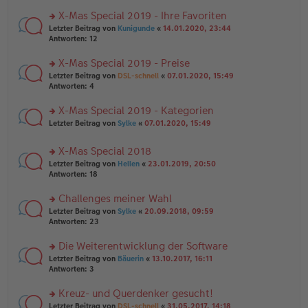
n
r
a
er
u
X-Mas Special 2019 - Ihre Favoriten
g
B
n
rs
Letzter Beitrag von
Kunigunde
«
14.01.2020, 23:44
ei
g
te
Antworten:
12
tr
el
r
a
es
u
X-Mas Special 2019 - Preise
g
e
n
n
rs
Letzter Beitrag von
DSL-schnell
«
07.01.2020, 15:49
g
er
te
Antworten:
4
el
B
r
es
ei
u
X-Mas Special 2019 - Kategorien
e
tr
n
n
rs
Letzter Beitrag von
Sylke
«
07.01.2020, 15:49
a
g
er
te
g
el
B
r
es
X-Mas Special 2018
ei
u
e
tr
rs
n
Letzter Beitrag von
Hellen
«
23.01.2019, 20:50
n
a
te
g
Antworten:
18
er
g
r
el
B
u
es
Challenges meiner Wahl
ei
n
e
tr
rs
Letzter Beitrag von
Sylke
«
20.09.2018, 09:59
g
n
a
te
Antworten:
23
el
er
g
r
es
B
u
Die Weiterentwicklung der Software
e
ei
n
n
tr
rs
Letzter Beitrag von
Bäuerin
«
13.10.2017, 16:11
g
er
a
te
Antworten:
3
el
B
g
r
es
ei
u
Kreuz- und Querdenker gesucht!
e
tr
n
n
rs
Letzter Beitrag von
DSL-schnell
«
31.05.2017, 14:18
a