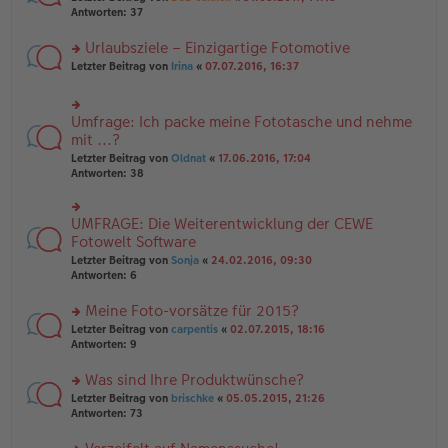
g
er
te
Antworten:
37
g
el
B
r
es
ei
u
Urlaubsziele – Einzigartige Fotomotive
e
tr
n
n
rs
Letzter Beitrag von
Irina
«
07.07.2016, 16:37
a
g
er
te
g
el
B
r
es
ei
u
e
Umfrage: Ich packe meine Fototasche und nehme
rs
tr
n
n
te
mit ...?
a
g
er
r
g
el
Letzter Beitrag von
Oldnat
«
17.06.2016, 17:04
B
u
es
Antworten:
38
ei
n
e
tr
g
n
a
el
er
UMFRAGE: Die Weiterentwicklung der CEWE
g
rs
es
B
te
Fotowelt Software
e
ei
r
n
tr
Letzter Beitrag von
Sonja
«
24.02.2016, 09:30
u
er
a
Antworten:
6
n
B
g
g
ei
Meine Foto-vorsätze für 2015?
el
tr
es
rs
Letzter Beitrag von
carpentis
«
02.07.2015, 18:16
a
e
te
Antworten:
9
g
n
r
er
u
Was sind Ihre Produktwünsche?
B
n
rs
Letzter Beitrag von
brischke
«
05.05.2015, 21:26
ei
g
te
Antworten:
73
tr
el
r
a
es
u