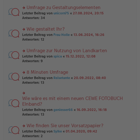
n
r
er
u
Umfrage zu Gestaltungselementen
B
n
rs
Letzter Beitrag von
unicorn75
«
27.08.2024, 20:15
ei
g
te
Antworten:
34
tr
el
r
a
es
u
Wie gestaltet Ihr?
g
e
n
n
rs
Letzter Beitrag von
Frau Holle
«
13.06.2024, 16:26
g
er
te
Antworten:
12
el
B
r
es
ei
u
Umfrage zur Nutzung von Landkarten
e
tr
n
n
rs
Letzter Beitrag von
spica
«
15.12.2022, 12:08
a
g
er
te
Antworten:
9
g
el
B
r
es
ei
u
8 Minuten Umfrage
e
tr
n
n
rs
Letzter Beitrag von
Reisetante
«
20.09.2022, 08:40
a
g
er
te
Antworten:
13
g
el
B
r
es
ei
u
e
tr
n
Wie wäre es mit einem neuen CEWE FOTOBUCH
n
rs
a
g
er
te
EInband?
g
el
B
r
Letzter Beitrag von
geniesser66
«
16.09.2022, 16:18
es
ei
u
Antworten:
13
e
tr
n
n
a
g
er
Wie finden Sie unser Vorsatzpapier?
g
el
B
es
rs
Letzter Beitrag von
Sylke
«
01.04.2020, 09:42
ei
e
te
Antworten:
2
tr