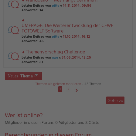
tr
n
n
rs
Letzter Beitrag von
pitty
«
14.11.2014, 09:56
a
g
er
te
Antworten:
14
g
el
B
r
es
ei
u
e
tr
n
UMFRAGE: Die Weiterentwicklung der CEWE
n
rs
a
g
er
te
FOTOWELT Software
g
el
B
r
Letzter Beitrag von
pitty
«
11.10.2014, 16:12
es
ei
u
Antworten:
46
e
tr
n
n
a
g
er
Themenvorschlag Challenge
g
el
B
es
rs
Letzter Beitrag von
uwu
«
31.05.2014, 12:25
ei
e
te
Antworten:
81
tr
n
r
a
er
u
g
B
n
Neues
Thema
ei
g
Themen als gelesen markieren
• 43 Themen
tr
el
a
es
1
2
g
e
Nächste
n
Gehe zu
er
B
ei
Wer ist online?
tr
a
Mitglieder in diesem Forum: 0 Mitglieder und 8 Gäste
g
Berechtigungen in diesem Forum