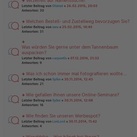
Verzeifelt auf Namenssuche!
g
e
n
n
rs
Letzter Beitrag von
Oldnat
«
26.02.2015, 20:03
g
er
te
Antworten:
30
el
B
r
es
ei
u
Welchen Bestell- und Zustellweg bevorzugen Sie?
e
tr
n
n
rs
Letzter Beitrag von
uwu
«
25.02.2015, 14:45
a
g
er
te
Antworten:
31
g
el
B
r
es
ei
u
e
tr
n
Was würden Sie gerne unter dem Tannenbaum
n
rs
a
g
er
te
auspacken?
g
el
B
r
Letzter Beitrag von
carpentis
«
07.12.2014, 21:32
es
ei
u
Antworten:
9
e
tr
n
n
a
g
er
Was ich schon immer mal fotografieren wollte…
g
el
B
es
rs
Letzter Beitrag von
Sylke
«
30.11.2014, 12:43
ei
e
te
Antworten:
21
tr
n
r
a
er
u
Wie gefallen Ihnen unsere Online-Seminare?
g
B
n
rs
Letzter Beitrag von
Sylke
«
30.11.2014, 12:08
ei
g
te
Antworten:
16
tr
el
r
a
es
u
Wie finden Sie unseren Werbespot?
g
e
n
n
rs
Letzter Beitrag von
LenLord
«
30.11.2014, 11:42
g
er
te
Antworten:
4
el
B
r
es
ei
u
Wanddeko – Was hängt bei Ihnen?
e