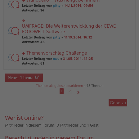
tr
n
n
rs
Letzter Beitrag von
pitty
«
14.11.2014, 09:56
a
g
er
te
Antworten:
14
g
el
B
r
es
ei
u
e
tr
n
UMFRAGE: Die Weiterentwicklung der CEWE
n
rs
a
g
er
te
FOTOWELT Software
g
el
B
r
Letzter Beitrag von
pitty
«
11.10.2014, 16:12
es
ei
u
Antworten:
46
e
tr
n
n
a
g
er
Themenvorschlag Challenge
g
el
B
es
rs
Letzter Beitrag von
uwu
«
31.05.2014, 12:25
ei
e
te
Antworten:
81
tr
n
r
a
er
u
g
B
n
Neues
Thema
ei
g
Themen als gelesen markieren
• 43 Themen
tr
el
a
es
1
2
g
e
Nächste
n
Gehe zu
er
B
ei
Wer ist online?
tr
a
Mitglieder in diesem Forum: 0 Mitglieder und 1 Gast
g
Berechtigungen in diesem Forum