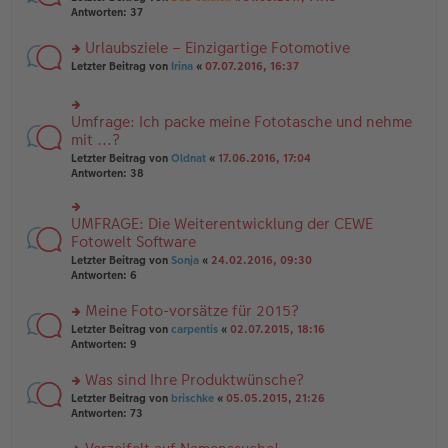
g
er
te
Antworten:
37
g
el
B
r
es
ei
u
Urlaubsziele – Einzigartige Fotomotive
e
tr
n
n
rs
Letzter Beitrag von
Irina
«
07.07.2016, 16:37
a
g
er
te
g
el
B
r
es
ei
u
e
Umfrage: Ich packe meine Fototasche und nehme
rs
tr
n
n
te
mit ...?
a
g
er
r
g
el
Letzter Beitrag von
Oldnat
«
17.06.2016, 17:04
B
u
es
Antworten:
38
ei
n
e
tr
g
n
a
el
er
UMFRAGE: Die Weiterentwicklung der CEWE
g
rs
es
B
te
Fotowelt Software
e
ei
r
n
tr
Letzter Beitrag von
Sonja
«
24.02.2016, 09:30
u
er
a
Antworten:
6
n
B
g
g
ei
Meine Foto-vorsätze für 2015?
el
tr
es
rs
Letzter Beitrag von
carpentis
«
02.07.2015, 18:16
a
e
te
Antworten:
9
g
n
r
er
u
Was sind Ihre Produktwünsche?
B
n
rs
Letzter Beitrag von
brischke
«
05.05.2015, 21:26
ei
g
te
Antworten:
73
tr
el
r
a
es
u