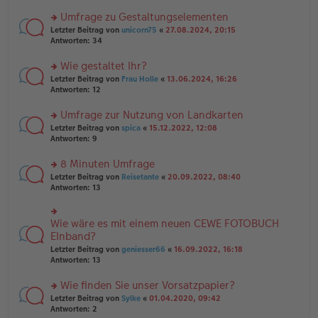
n
r
er
u
Umfrage zu Gestaltungselementen
B
n
rs
Letzter Beitrag von
unicorn75
«
27.08.2024, 20:15
ei
g
te
Antworten:
34
tr
el
r
a
es
u
Wie gestaltet Ihr?
g
e
n
n
rs
Letzter Beitrag von
Frau Holle
«
13.06.2024, 16:26
g
er
te
Antworten:
12
el
B
r
es
ei
u
Umfrage zur Nutzung von Landkarten
e
tr
n
n
rs
Letzter Beitrag von
spica
«
15.12.2022, 12:08
a
g
er
te
Antworten:
9
g
el
B
r
es
ei
u
8 Minuten Umfrage
e
tr
n
n
rs
Letzter Beitrag von
Reisetante
«
20.09.2022, 08:40
a
g
er
te
Antworten:
13
g
el
B
r
es
ei
u
e
tr
n
Wie wäre es mit einem neuen CEWE FOTOBUCH
n
rs
a
g
er
te
EInband?
g
el
B
r
Letzter Beitrag von
geniesser66
«
16.09.2022, 16:18
es
ei
u
Antworten:
13
e
tr
n
n
a
g
er
Wie finden Sie unser Vorsatzpapier?
g
el
B
es
rs
Letzter Beitrag von
Sylke
«
01.04.2020, 09:42
ei
e
te
Antworten:
2
tr