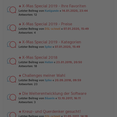
n
r
a
er
u
X-Mas Special 2019 - Ihre Favoriten
g
B
n
rs
Letzter Beitrag von
Kunigunde
«
14.01.2020, 23:44
ei
g
te
Antworten:
12
tr
el
r
a
es
u
X-Mas Special 2019 - Preise
g
e
n
n
rs
Letzter Beitrag von
DSL-schnell
«
07.01.2020, 15:49
g
er
te
Antworten:
4
el
B
r
es
ei
u
X-Mas Special 2019 - Kategorien
e
tr
n
n
rs
Letzter Beitrag von
Sylke
«
07.01.2020, 15:49
a
g
er
te
g
el
B
r
es
X-Mas Special 2018
ei
u
e
tr
rs
n
Letzter Beitrag von
Hellen
«
23.01.2019, 20:50
n
a
te
g
Antworten:
18
er
g
r
el
B
u
es
Challenges meiner Wahl
ei
n
e
tr
rs
Letzter Beitrag von
Sylke
«
20.09.2018, 09:59
g
n
a
te
Antworten:
23
el
er
g
r
es
B
u
Die Weiterentwicklung der Software
e
ei
n
n
tr
rs
Letzter Beitrag von
Bäuerin
«
13.10.2017, 16:11
g
er
a
te
Antworten:
3
el
B
g
r
es
ei
u
Kreuz- und Querdenker gesucht!
e
tr
n
n
rs
Letzter Beitrag von
DSL-schnell
«
31.05.2017, 14:18
a