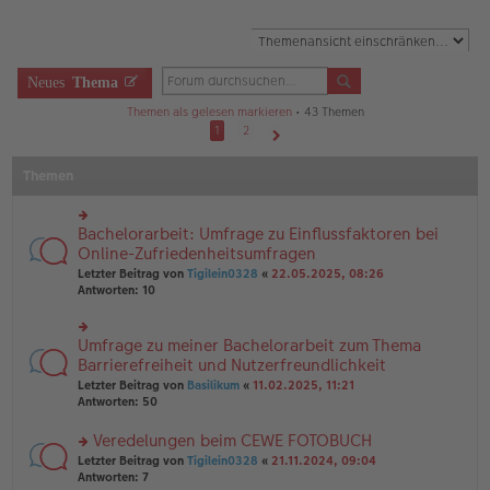
Neues
Thema
Themen als gelesen markieren
• 43 Themen
1
2
Nächste
Themen
Bachelorarbeit: Umfrage zu Einflussfaktoren bei
rs
te
Online-Zufriedenheitsumfragen
r
Letzter Beitrag von
Tigilein0328
«
22.05.2025, 08:26
u
Antworten:
10
n
g
el
Umfrage zu meiner Bachelorarbeit zum Thema
rs
es
te
Barrierefreiheit und Nutzerfreundlichkeit
e
r
n
Letzter Beitrag von
Basilikum
«
11.02.2025, 11:21
u
er
Antworten:
50
n
B
g
ei
Veredelungen beim CEWE FOTOBUCH
el
tr
es
rs
Letzter Beitrag von
Tigilein0328
«
21.11.2024, 09:04
a
e
te
Antworten:
7
g