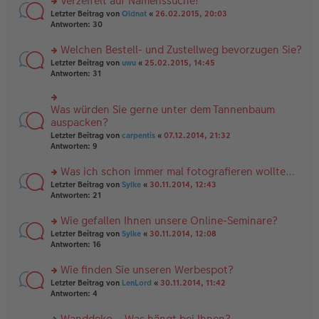
Verzeifelt auf Namenssuche!
g
e
n
n
rs
Letzter Beitrag von
Oldnat
«
26.02.2015, 20:03
g
er
te
Antworten:
30
el
B
r
es
ei
u
Welchen Bestell- und Zustellweg bevorzugen Sie?
e
tr
n
n
rs
Letzter Beitrag von
uwu
«
25.02.2015, 14:45
a
g
er
te
Antworten:
31
g
el
B
r
es
ei
u
e
tr
n
Was würden Sie gerne unter dem Tannenbaum
n
rs
a
g
er
te
auspacken?
g
el
B
r
Letzter Beitrag von
carpentis
«
07.12.2014, 21:32
es
ei
u
Antworten:
9
e
tr
n
n
a
g
er
Was ich schon immer mal fotografieren wollte…
g
el
B
es
rs
Letzter Beitrag von
Sylke
«
30.11.2014, 12:43
ei
e
te
Antworten:
21
tr
n
r
a
er
u
Wie gefallen Ihnen unsere Online-Seminare?
g
B
n
rs
Letzter Beitrag von
Sylke
«
30.11.2014, 12:08
ei
g
te
Antworten:
16
tr
el
r
a
es
u
Wie finden Sie unseren Werbespot?
g
e
n
n
rs
Letzter Beitrag von
LenLord
«
30.11.2014, 11:42
g
er
te
Antworten:
4
el
B
r
es
ei
u
Wanddeko – Was hängt bei Ihnen?
e