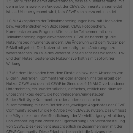
1.5 Der Nutzer ist damit einverstanden, dass sein Benutzername, mit
dem er beim jeweiligen Angebot der CEWE Community angemeldet
ist, als Urheber genannt wird, falls CEWE sich hierzu entscheidet.
1.6 Mit Akzeptieren der Teilnahmebedingungen bzw. mit Hochladen
bzw. Veröffentlichen von Bilddateien, CEWE Fotobüchern,
Kommentaren und Fragen erklärt sich der Teilnehmer mit den
Teilnahmebedingungen einverstanden. CEWE ist berechtigt, die
Nutzungsbedingungen zu ändern. Die Änderung wird dem Nutzer per
E-Mail mitgeteilt. Der Nutzer ist berechtigt, den Änderungen zu
widersprechen. Im Falle des Widerspruchs erlischt das zwischen CEWE
und dem Nutzer bestehende Nutzungsverhältnis mit sofortiger
Wirkung.
1.7 Mit dem Hochladen bzw. dem Einstellen bzw. dem Absenden von
Bildern, Beiträgen, Kommentaren oder anderen Inhalten erteilt der
Nutzer CEWE und den mit CEWE im Sinne des § 15 AktG verbundenen
Unternehmen, ein unwiderrufliches, einfaches, zeitlich und räumlich
unbeschränktes Recht, die hochgeladenen/eingestellten
Bilder/Beiträge/Kommentare oder anderen Inhalte im
Zusammenhang mit dem Betrieb des jeweiligen Angebotes der CEWE
Community sowie für die PR-Arbeit von CEWE zu nutzen. Das umfasst
die Möglichkeit der Veröffentlichung, der Vervielfältigung, Abbildung
und Verbreitung zum Zweck der Eigenwerbung und Selbstdarstellung
von CEWE. Dies geschieht ausschließlich im Zusammenhang mit der
CEWE Community. Diese Erlaubnis beinhaltet die Nutzung der