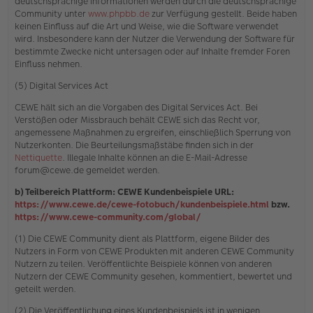
deutschsprachige Informationen werden durch die deutschsprachige
Community unter
www.phpbb.de
zur Verfügung gestellt. Beide haben
keinen Einfluss auf die Art und Weise, wie die Software verwendet
wird. Insbesondere kann der Nutzer die Verwendung der Software für
bestimmte Zwecke nicht untersagen oder auf Inhalte fremder Foren
Einfluss nehmen.
(5) Digital Services Act
CEWE hält sich an die Vorgaben des Digital Services Act. Bei
Verstößen oder Missbrauch behält CEWE sich das Recht vor,
angemessene Maßnahmen zu ergreifen, einschließlich Sperrung von
Nutzerkonten. Die Beurteilungsmaßstäbe finden sich in der
Nettiquette
. Illegale Inhalte können an die E-Mail-Adresse
forum@cewe.de gemeldet werden.
b) Teilbereich Plattform: CEWE Kundenbeispiele URL:
https://www.cewe.de/cewe-fotobuch/kundenbeispiele.html
bzw.
https://www.cewe-community.com/global/
(1) Die CEWE Community dient als Plattform, eigene Bilder des
Nutzers in Form von CEWE Produkten mit anderen CEWE Community
Nutzern zu teilen. Veröffentlichte Beispiele können von anderen
Nutzern der CEWE Community gesehen, kommentiert, bewertet und
geteilt werden.
(2) Die Veröffentlichung eines Kundenbeispiels ist in wenigen