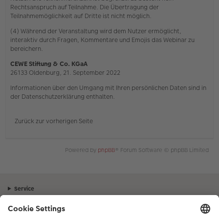
Rechtsanspruch auf Teilnahme. Die Übertragung der
Teilnahmemöglichkeit auf Dritte ist nicht möglich.
(4) Während der Veranstaltung wird dem Nutzer ermöglicht,
interaktiv durch Fragen, Kommentare und Emojis das Webinar zu
bereichern.
CEWE Stiftung & Co. KGaA
26133 Oldenburg, 21. September 2022
Informationen über den Umgang mit Ihren persönlichen Daten sind in
der Datenschutzerklärung enthalten.
Zurück zur vorherigen Seite
Powered by
phpBB
® Forum Software © phpBB Limited
Service
Unternehmen