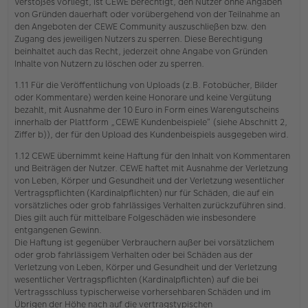
Verstoßes vorliegt, ist CEWE berechtigt, den Nutzer ohne Angaben
von Gründen dauerhaft oder vorübergehend von der Teilnahme an
den Angeboten der CEWE Community auszuschließen bzw. den
Zugang des jeweiligen Nutzers zu sperren. Diese Berechtigung
beinhaltet auch das Recht, jederzeit ohne Angabe von Gründen
Inhalte von Nutzern zu löschen oder zu sperren.
1.11 Für die Veröffentlichung von Uploads (z.B. Fotobücher, Bilder
oder Kommentare) werden keine Honorare und keine Vergütung
bezahlt, mit Ausnahme der 10 Euro in Form eines Warengutscheins
innerhalb der Plattform „CEWE Kundenbeispiele“ (siehe Abschnitt 2,
Ziffer b)), der für den Upload des Kundenbeispiels ausgegeben wird.
1.12 CEWE übernimmt keine Haftung für den Inhalt von Kommentaren
und Beiträgen der Nutzer. CEWE haftet mit Ausnahme der Verletzung
von Leben, Körper und Gesundheit und der Verletzung wesentlicher
Vertragspflichten (Kardinalpflichten) nur für Schäden, die auf ein
vorsätzliches oder grob fahrlässiges Verhalten zurückzuführen sind.
Dies gilt auch für mittelbare Folgeschäden wie insbesondere
entgangenen Gewinn.
Die Haftung ist gegenüber Verbrauchern außer bei vorsätzlichem
oder grob fahrlässigem Verhalten oder bei Schäden aus der
Verletzung von Leben, Körper und Gesundheit und der Verletzung
wesentlicher Vertragspflichten (Kardinalpflichten) auf die bei
Vertragsschluss typischerweise vorhersehbaren Schäden und im
Übrigen der Höhe nach auf die vertragstypischen