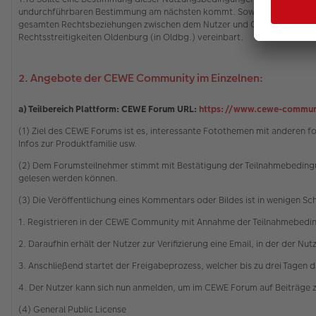
undurchführbaren Bestimmung am nächsten kommt. Soweit dies für eine
gesamten Rechtsbeziehungen zwischen dem Nutzer und CEWE gilt das Rech
Rechtsstreitigkeiten Oldenburg (in Oldbg.) vereinbart.
2. Angebote der CEWE Community im Einzelnen:
a) Teilbereich Plattform: CEWE Forum URL:
https://www.cewe-commun
(1) Ziel des CEWE Forums ist es, interessante Fotothemen mit anderen 
Infos zur Produktfamilie usw.
(2) Dem Forumsteilnehmer stimmt mit Bestätigung der Teilnahmebedingu
gelesen werden können.
(3) Die Veröffentlichung eines Kommentars oder Bildes ist in wenigen Sc
1. Registrieren in der CEWE Community mit Annahme der Teilnahmebedi
2. Daraufhin erhält der Nutzer zur Verifizierung eine Email, in der der Nu
3. Anschließend startet der Freigabeprozess, welcher bis zu drei Tagen 
4. Der Nutzer kann sich nun anmelden, um im CEWE Forum auf Beiträge 
(4) General Public License