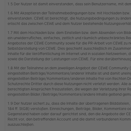
1.5 Der Nutzer ist damit einverstanden, dass sein Benutzername, mit de
1.6 Mit Akzeptieren der Teilnahmebedingungen bzw. mit Hochladen bzw.
einverstanden. CEWE ist berechtigt, die Nutzungsbedingungen zu ändern.
erlischt das zwischen CEWE und dem Nutzer bestehende Nutzungsverhält
1.7 Mit dem Hochladen bzw. dem Einstellen bzw. dem Absenden von Bild
ein unwiderrufliches, einfaches, zeitlich und räumlich unbeschränktes
Angebotes der CEWE Community sowie für die PR-Arbeit von CEWE zu nut
Selbstdarstellung von CEWE. Dies geschieht ausschließlich im Zusamme
Inhalte für die Veröffentlichung im Internet und in sozialen Netzwerken,
sowie die Darstellung der Leistungen von CEWE. Für eine darüberhinau
1.8 Mit der Teilnahme an dem jeweiligen Angebot der CEWE Community (s
eingestellten Beiträge/Kommentare/anderer Inhalte ist und damit unein
eingestellten Beiträge/Kommentare/anderen Inhalte frei von Rechten Dr
Schutzrechte Dritter durch diese Nutzungen nicht verletzt werden. Alle a
berechtigten Ansprüchen freizustellen, die wegen der Verletzung ihr
eingestellten Bilder/Beiträge/Kommentare/andere Inhalte geltend gem
1.9 Der Nutzer sichert zu, dass die Inhalte der übertragenen Bilddatei
184 ff. StGB) verstoßen. Einreichungen, Beiträge, Bilder, Kommentare o
Gegenstand haben oder darauf gerichtet sind, den die Angebote der CEW
Recht vor, den betreffenden Account und die damit verbundenen Komment
auszuschließen.