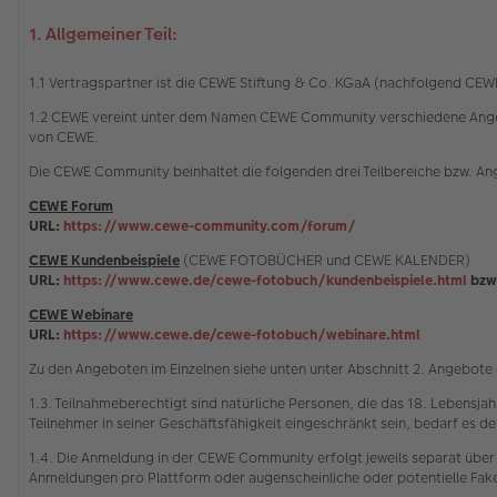
1. Allgemeiner Teil:
1.1 Vertragspartner ist die CEWE Stiftung & Co. KGaA (nachfolgend C
1.2 CEWE vereint unter dem Namen CEWE Community verschiedene Angebot
von CEWE.
Die CEWE Community beinhaltet die folgenden drei Teilbereiche bzw. A
CEWE Forum
URL:
https://www.cewe-community.com/forum/
CEWE Kundenbeispiele
(CEWE FOTOBÜCHER und CEWE KALENDER)
URL:
https://www.cewe.de/cewe-fotobuch/kundenbeispiele.html
bzw
CEWE Webinare
URL:
https://www.cewe.de/cewe-fotobuch/webinare.html
Zu den Angeboten im Einzelnen siehe unten unter Abschnitt 2. Angebot
1.3. Teilnahmeberechtigt sind natürliche Personen, die das 18. Lebensja
Teilnehmer in seiner Geschäftsfähigkeit eingeschränkt sein, bedarf es der
1.4. Die Anmeldung in der CEWE Community erfolgt jeweils separat über
Anmeldungen pro Plattform oder augenscheinliche oder potentielle Fa