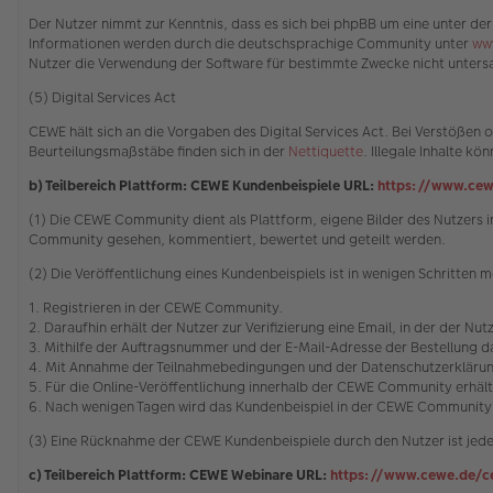
Der Nutzer nimmt zur Kenntnis, dass es sich bei phpBB um eine unter der
Informationen werden durch die deutschsprachige Community unter
ww
Nutzer die Verwendung der Software für bestimmte Zwecke nicht untersa
(5) Digital Services Act
CEWE hält sich an die Vorgaben des Digital Services Act. Bei Verstöße
Beurteilungsmaßstäbe finden sich in der
Nettiquette
. Illegale Inhalte 
b) Teilbereich Plattform: CEWE Kundenbeispiele URL:
https://www.cew
(1) Die CEWE Community dient als Plattform, eigene Bilder des Nutzer
Community gesehen, kommentiert, bewertet und geteilt werden.
(2) Die Veröffentlichung eines Kundenbeispiels ist in wenigen Schritten m
1. Registrieren in der CEWE Community.
2. Daraufhin erhält der Nutzer zur Verifizierung eine Email, in der der Nu
3. Mithilfe der Auftragsnummer und der E-Mail-Adresse der Bestellung
4. Mit Annahme der Teilnahmebedingungen und der Datenschutzerklärung
5. Für die Online-Veröffentlichung innerhalb der CEWE Community erhäl
6. Nach wenigen Tagen wird das Kundenbeispiel in der CEWE Community 
(3) Eine Rücknahme der CEWE Kundenbeispiele durch den Nutzer ist jede
c) Teilbereich Plattform: CEWE Webinare URL:
https://www.cewe.de/c