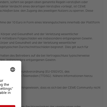
zuändern, sofern sie gegen oben genannte Regeln verstoßen oder
deter Verdacht eines derartigen Verstoßes vorliegt, ist CEWE
ließen bzw. den Zugang des jeweiligen Nutzers zu sperren. Diese
ahme der 10 Euro in Form eines Warengutscheins innerhalb der Plattform
 Körper und Gesundheit und der Verletzung wesentlicher
ch für mittelbare Folgeschäden wie insbesondere entgangenen Gewinn.
Körper und Gesundheit und der Verletzung wesentlicher
ragstypischen Durchschnittsschäden begrenzt. Dies gilt auch für
alten des Betreibers auf die bei Vertragsschluss typischerweise
häden, insbesondere entgangenen Gewinn.
er EU-Datenschutzgrundverordnung (EU-DSGVO), des
ion und bei den Telemedien (TTDSG). Nähere Informationen hierzu
rücklich darauf hingewiesen, dass es sich bei der CEWE Community nicht
 Bestimmung, die dem Rechtsgedanken der unwirksamen oder