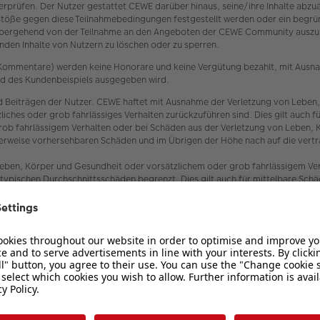
 überprüfen. Der Nutzer gestattet CEWE darüber hinaus, seine/ihre Inhalte ab
töße gegen diese Teilnahmebedingungen festgestellt werden oder ein begrün
bergehend von der Teilnahme an den Angeboten der CEWE Community auszusch
den Inhalte von Nutzern zu löschen oder zu sperren.
er Kommentare) werden keine Honorare und keine Vergütung bezahlt, mit Ausn
oad des Kundenbeispiels ausgegeben wird.
 Beiträgen der Nutzer. CEWE haftet mit Ausnahme der Verletzung von Leben,
ätzliches oder grob fahrlässiges Verhalten zurückzuführen sind. Dies gilt au
rob fahrlässigem Verhalten oder bei Schäden aus der Verletzung von Leben, 
scherweise vorhersehbaren Schäden und im Übrigen der Höhe nach auf die vert
eben, Körper und Gesundheit oder vorsätzlichem oder grob fahrlässigem Verh
typischen Durchschnittsschäden begrenzt. Dies gilt auch für mittelbare Sc
 und Erfüllungsgehilfen von CEWE.
enden datenschutzrechtlichen Bestimmungen, insbesondere zur Einhaltung d
ber den Datenschutz und den Schutz der Privatsphäre in der Telekommunikat
 fotobegeisterten Personen und CEWE (siehe oben Ziffer 1.2). Es wird ausd
 Haftung für etwaigen Datenverlust seitens CEWE nicht übernommen.
 undurchführbar sein, tritt an ihre Stelle die gültige oder durchführbare