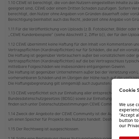
1.10 CEWE ist berechtigt, die von den Nutzern eingestellten Inhalte zu
geeignet sind, CEWE oder einem Dritten Schaden zuzufügen. Sofern Vers
berechtigt, den Nutzer ohne Angaben von Gründen dauerhaft oder vorü
Berechtigung beinhaltet auch das Recht, jederzeit ohne Angabe von Grün
1.11 Für die Veröffentlichung von Uploads (z.B. Fotobücher, Bilder od
„CEWE Kundenbeispiele“ (siehe Abschnitt 2, Ziffer b)), der für den Upl
1.12 CEWE übernimmt keine Haftung für den Inhalt von Kommentaren und
Vertragspflichten (Kardinalpflichten) nur für Schäden, die auf ein vors
Die Haftung ist gegenüber Verbrauchern außer bei vorsätzlichem oder g
Vertragspflichten (Kardinalpflichten) auf die bei Vertragsschluss typi
mittelbare Folgeschäden wie insbesondere entgangenen Gewinn.
Die Haftung ist gegenüber Unternehmern außer bei der Verletzung von L
vorhersehbaren Schäden und im Übrigen der Höhe nach auf die vertrags
Die Haftungsbegrenzung gilt sinngemäß auch zugunsten der Mitarbeiter
1.13 CEWE verpflichtet sich zur Einhaltung aller entsprechenden gelt
Bundesdatenschutzgesetzes (BDSG) sowie zur Einhaltung des Gesetzes ü
finden sich unter Datenschutzbestimmungen CEWE Community
1.14 Zweck der Angebote der CEWE Community ist der Austausch zwischen
um einen Speicher für Projekte des Nutzers handelt. Deshalb wird eine
1.15 Der Rechtsweg ist ausgeschlossen.
1.16 Sollte eine Bestimmung dieser Nutzungsbedingungen unwirksam oder