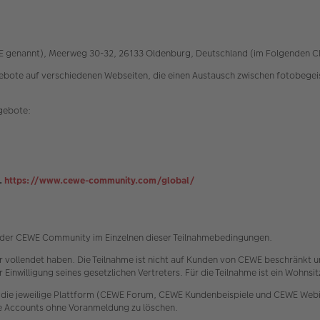
EWE genannt), Meerweg 30-32, 26133 Oldenburg, Deutschland (im Folgenden 
e auf verschiedenen Webseiten, die einen Austausch zwischen fotobegeiste
ngebote:
.
https://www.cewe-community.com/global/
e der CEWE Community im Einzelnen dieser Teilnahmebedingungen.
hr vollendet haben. Die Teilnahme ist nicht auf Kunden von CEWE beschränkt u
 Einwilligung seines gesetzlichen Vertreters. Für die Teilnahme ist ein Wohns
 die jeweilige Plattform (CEWE Forum, CEWE Kundenbeispiele und CEWE Webin
ke Accounts ohne Voranmeldung zu löschen.