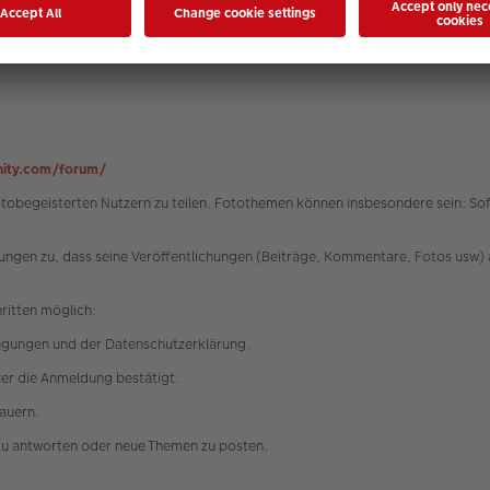
 Partei eine unzumutbare Härte darstellen würde, werden die Nutzungsbedi
t der Bundesrepublik Deutschland unter Ausschluss des UN-Kaufrechtes (CISG
ity.com/forum/
fotobegeisterten Nutzern zu teilen. Fotothemen können insbesondere sein: 
ngen zu, dass seine Veröffentlichungen (Beiträge, Kommentare, Fotos usw) 
hritten möglich:
ngungen und der Datenschutzerklärung.
tzer die Anmeldung bestätigt.
dauern.
zu antworten oder neue Themen zu posten.