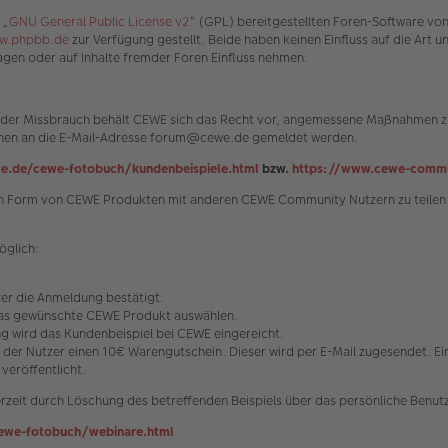
 „
GNU General Public License v2
“ (GPL) bereitgestellten Foren-Software vo
w.phpbb.de
zur Verfügung gestellt. Beide haben keinen Einfluss auf die Art 
gen oder auf Inhalte fremder Foren Einfluss nehmen.
n oder Missbrauch behält CEWE sich das Recht vor, angemessene Maßnahmen zu
können an die E-Mail-Adresse forum@cewe.de gemeldet werden.
e.de/cewe-fotobuch/kundenbeispiele.html
bzw.
https://www.cewe-commu
s in Form von CEWE Produkten mit anderen CEWE Community Nutzern zu teilen.
öglich:
tzer die Anmeldung bestätigt.
 das gewünschte CEWE Produkt auswählen.
 wird das Kundenbeispiel bei CEWE eingereicht.
t der Nutzer einen 10€ Warengutschein. Dieser wird per E-Mail zugesendet. E
veröffentlicht.
rzeit durch Löschung des betreffenden Beispiels über das persönliche Benutz
ewe-fotobuch/webinare.html