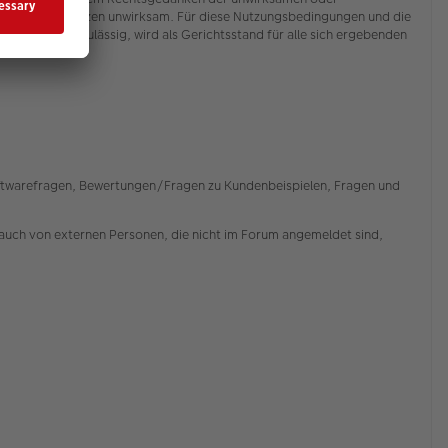
ngungen im Ganzen unwirksam. Für diese Nutzungsbedingungen und die
). Soweit zulässig, wird als Gerichtsstand für alle sich ergebenden
Softwarefragen, Bewertungen/Fragen zu Kundenbeispielen, Fragen und
auch von externen Personen, die nicht im Forum angemeldet sind,