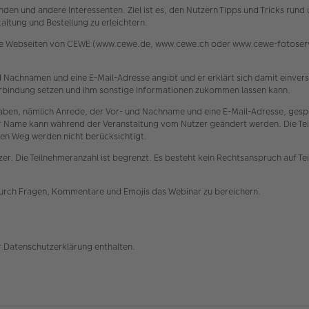
den und andere Interessenten. Ziel ist es, den Nutzern Tipps und Tricks run
ltung und Bestellung zu erleichtern.
die Webseiten von CEWE (www.cewe.de, www.cewe.ch oder www.cewe-fotoservi
 und Nachnamen und eine E-Mail-Adresse angibt und er erklärt sich damit einv
 Verbindung setzen und ihm sonstige Informationen zukommen lassen kann.
n, nämlich Anrede, der Vor- und Nachname und eine E-Mail-Adresse, gespe
ser Name kann während der Veranstaltung vom Nutzer geändert werden. Die Tei
en Weg werden nicht berücksichtigt.
er. Die Teilnehmeranzahl ist begrenzt. Es besteht kein Rechtsanspruch auf Te
durch Fragen, Kommentare und Emojis das Webinar zu bereichern.
r Datenschutzerklärung enthalten.