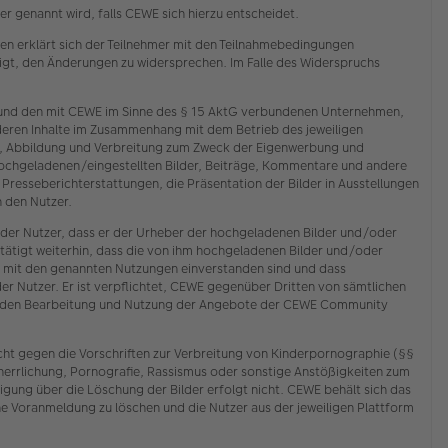
 genannt wird, falls CEWE sich hierzu entscheidet.
n erklärt sich der Teilnehmer mit den Teilnahmebedingungen
tigt, den Änderungen zu widersprechen. Im Falle des Widerspruchs
E und den mit CEWE im Sinne des § 15 AktG verbundenen Unternehmen,
deren Inhalte im Zusammenhang mit dem Betrieb des jeweiligen
ng, Abbildung und Verbreitung zum Zweck der Eigenwerbung und
hochgeladenen/eingestellten Bilder, Beiträge, Kommentare und andere
n Presseberichterstattungen, die Präsentation der Bilder in Ausstellungen
 den Nutzer.
 der Nutzer, dass er der Urheber der hochgeladenen Bilder und/oder
tätigt weiterhin, dass die von ihm hochgeladenen Bilder und/oder
n mit den genannten Nutzungen einverstanden sind und dass
der Nutzer. Er ist verpflichtet, CEWE gegenüber Dritten von sämtlichen
chenden Bearbeitung und Nutzung der Angebote der CEWE Community
cht gegen die Vorschriften zur Verbreitung von Kinderpornographie (§§
rherrlichung, Pornografie, Rassismus oder sonstige Anstößigkeiten zum
ung über die Löschung der Bilder erfolgt nicht. CEWE behält sich das
e Voranmeldung zu löschen und die Nutzer aus der jeweiligen Plattform