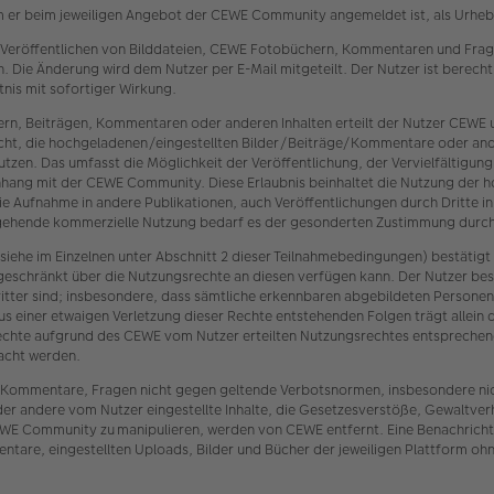
m er beim jeweiligen Angebot der CEWE Community angemeldet ist, als Urheber
 Veröffentlichen von Bilddateien, CEWE Fotobüchern, Kommentaren und Frage
 Die Änderung wird dem Nutzer per E-Mail mitgeteilt. Der Nutzer ist berech
nis mit sofortiger Wirkung.
ern, Beiträgen, Kommentaren oder anderen Inhalten erteilt der Nutzer CEW
 Recht, die hochgeladenen/eingestellten Bilder/Beiträge/Kommentare oder an
zen. Das umfasst die Möglichkeit der Veröffentlichung, der Vervielfältigu
nhang mit der CEWE Community. Diese Erlaubnis beinhaltet die Nutzung der 
 die Aufnahme in andere Publikationen, auch Veröffentlichungen durch Dritte i
sgehende kommerzielle Nutzung bedarf es der gesonderten Zustimmung durch
iehe im Einzelnen unter Abschnitt 2 dieser Teilnahmebedingungen) bestätigt
geschränkt über die Nutzungsrechte an diesen verfügen kann. Der Nutzer bes
itter sind; insbesondere, dass sämtliche erkennbaren abgebildeten Persone
us einer etwaigen Verletzung dieser Rechte entstehenden Folgen trägt allein 
er Rechte aufgrund des CEWE vom Nutzer erteilten Nutzungsrechtes entspre
acht werden.
en, Kommentare, Fragen nicht gegen geltende Verbotsnormen, insbesondere ni
der andere vom Nutzer eingestellte Inhalte, die Gesetzesverstöße, Gewaltve
E Community zu manipulieren, werden von CEWE entfernt. Eine Benachrichtig
are, eingestellten Uploads, Bilder und Bücher der jeweiligen Plattform ohn