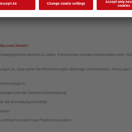
 Partei eine unzumutbare Härte darstellen würde, werden die Nutzungsbedi
t der Bundesrepublik Deutschland unter Ausschluss des UN-Kaufrechtes (CISG
ity.com/forum/
fotobegeisterten Nutzern zu teilen. Fotothemen können insbesondere sein: 
ngen zu, dass seine Veröffentlichungen (Beiträge, Kommentare, Fotos usw) 
hritten möglich:
ngungen und der Datenschutzerklärung.
tzer die Anmeldung bestätigt.
dauern.
zu antworten oder neue Themen zu posten.