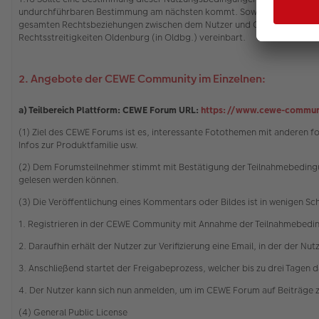
undurchführbaren Bestimmung am nächsten kommt. Soweit dies für eine
gesamten Rechtsbeziehungen zwischen dem Nutzer und CEWE gilt das Rech
Rechtsstreitigkeiten Oldenburg (in Oldbg.) vereinbart.
2. Angebote der CEWE Community im Einzelnen:
a) Teilbereich Plattform: CEWE Forum URL:
https://www.cewe-commun
(1) Ziel des CEWE Forums ist es, interessante Fotothemen mit anderen 
Infos zur Produktfamilie usw.
(2) Dem Forumsteilnehmer stimmt mit Bestätigung der Teilnahmebedingu
gelesen werden können.
(3) Die Veröffentlichung eines Kommentars oder Bildes ist in wenigen Sc
1. Registrieren in der CEWE Community mit Annahme der Teilnahmebedi
2. Daraufhin erhält der Nutzer zur Verifizierung eine Email, in der der Nu
3. Anschließend startet der Freigabeprozess, welcher bis zu drei Tagen 
4. Der Nutzer kann sich nun anmelden, um im CEWE Forum auf Beiträge 
(4) General Public License