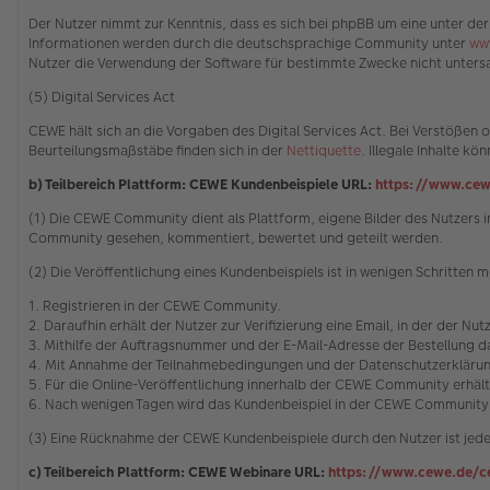
Der Nutzer nimmt zur Kenntnis, dass es sich bei phpBB um eine unter der
Informationen werden durch die deutschsprachige Community unter
ww
Nutzer die Verwendung der Software für bestimmte Zwecke nicht untersa
(5) Digital Services Act
CEWE hält sich an die Vorgaben des Digital Services Act. Bei Verstöße
Beurteilungsmaßstäbe finden sich in der
Nettiquette
. Illegale Inhalte 
b) Teilbereich Plattform: CEWE Kundenbeispiele URL:
https://www.cew
(1) Die CEWE Community dient als Plattform, eigene Bilder des Nutzer
Community gesehen, kommentiert, bewertet und geteilt werden.
(2) Die Veröffentlichung eines Kundenbeispiels ist in wenigen Schritten m
1. Registrieren in der CEWE Community.
2. Daraufhin erhält der Nutzer zur Verifizierung eine Email, in der der Nu
3. Mithilfe der Auftragsnummer und der E-Mail-Adresse der Bestellung
4. Mit Annahme der Teilnahmebedingungen und der Datenschutzerklärung
5. Für die Online-Veröffentlichung innerhalb der CEWE Community erhäl
6. Nach wenigen Tagen wird das Kundenbeispiel in der CEWE Community 
(3) Eine Rücknahme der CEWE Kundenbeispiele durch den Nutzer ist jede
c) Teilbereich Plattform: CEWE Webinare URL:
https://www.cewe.de/c