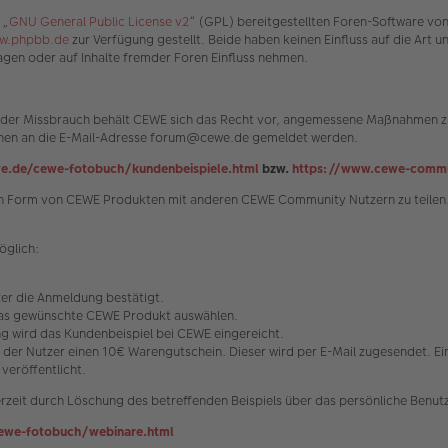
 „
GNU General Public License v2
“ (GPL) bereitgestellten Foren-Software vo
w.phpbb.de
zur Verfügung gestellt. Beide haben keinen Einfluss auf die Art 
gen oder auf Inhalte fremder Foren Einfluss nehmen.
n oder Missbrauch behält CEWE sich das Recht vor, angemessene Maßnahmen zu
können an die E-Mail-Adresse forum@cewe.de gemeldet werden.
e.de/cewe-fotobuch/kundenbeispiele.html
bzw.
https://www.cewe-commu
s in Form von CEWE Produkten mit anderen CEWE Community Nutzern zu teilen.
öglich:
tzer die Anmeldung bestätigt.
 das gewünschte CEWE Produkt auswählen.
 wird das Kundenbeispiel bei CEWE eingereicht.
t der Nutzer einen 10€ Warengutschein. Dieser wird per E-Mail zugesendet. E
veröffentlicht.
rzeit durch Löschung des betreffenden Beispiels über das persönliche Benutz
ewe-fotobuch/webinare.html