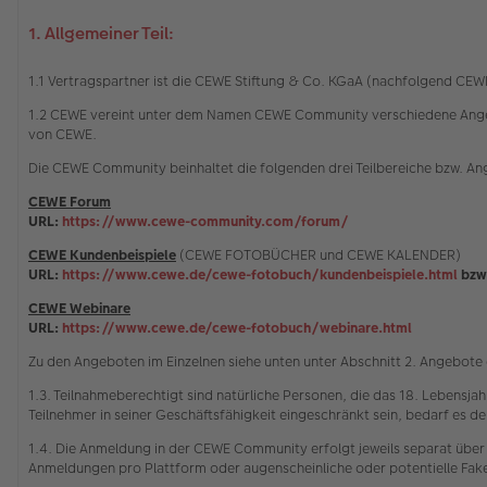
1. Allgemeiner Teil:
1.1 Vertragspartner ist die CEWE Stiftung & Co. KGaA (nachfolgend C
1.2 CEWE vereint unter dem Namen CEWE Community verschiedene Angebot
von CEWE.
Die CEWE Community beinhaltet die folgenden drei Teilbereiche bzw. A
CEWE Forum
URL:
https://www.cewe-community.com/forum/
CEWE Kundenbeispiele
(CEWE FOTOBÜCHER und CEWE KALENDER)
URL:
https://www.cewe.de/cewe-fotobuch/kundenbeispiele.html
bzw
CEWE Webinare
URL:
https://www.cewe.de/cewe-fotobuch/webinare.html
Zu den Angeboten im Einzelnen siehe unten unter Abschnitt 2. Angebot
1.3. Teilnahmeberechtigt sind natürliche Personen, die das 18. Lebensja
Teilnehmer in seiner Geschäftsfähigkeit eingeschränkt sein, bedarf es der
1.4. Die Anmeldung in der CEWE Community erfolgt jeweils separat über
Anmeldungen pro Plattform oder augenscheinliche oder potentielle Fa