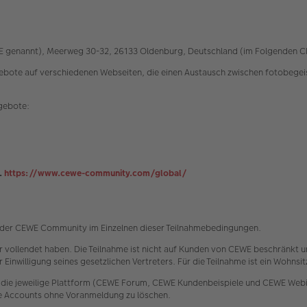
EWE genannt), Meerweg 30-32, 26133 Oldenburg, Deutschland (im Folgenden 
e auf verschiedenen Webseiten, die einen Austausch zwischen fotobegeiste
ngebote:
.
https://www.cewe-community.com/global/
e der CEWE Community im Einzelnen dieser Teilnahmebedingungen.
hr vollendet haben. Die Teilnahme ist nicht auf Kunden von CEWE beschränkt u
 Einwilligung seines gesetzlichen Vertreters. Für die Teilnahme ist ein Wohns
 die jeweilige Plattform (CEWE Forum, CEWE Kundenbeispiele und CEWE Webin
ke Accounts ohne Voranmeldung zu löschen.