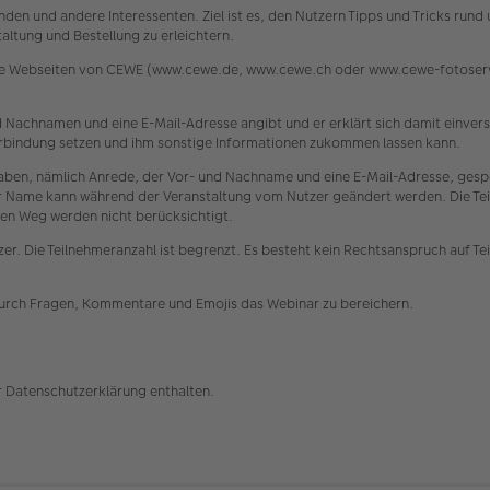
den und andere Interessenten. Ziel ist es, den Nutzern Tipps und Tricks run
ltung und Bestellung zu erleichtern.
die Webseiten von CEWE (www.cewe.de, www.cewe.ch oder www.cewe-fotoservi
 und Nachnamen und eine E-Mail-Adresse angibt und er erklärt sich damit einv
 Verbindung setzen und ihm sonstige Informationen zukommen lassen kann.
n, nämlich Anrede, der Vor- und Nachname und eine E-Mail-Adresse, gespe
ser Name kann während der Veranstaltung vom Nutzer geändert werden. Die Tei
en Weg werden nicht berücksichtigt.
er. Die Teilnehmeranzahl ist begrenzt. Es besteht kein Rechtsanspruch auf Te
durch Fragen, Kommentare und Emojis das Webinar zu bereichern.
r Datenschutzerklärung enthalten.