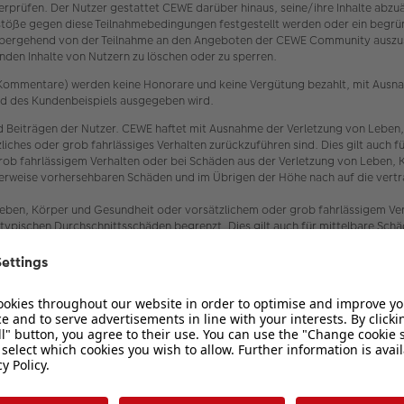
 überprüfen. Der Nutzer gestattet CEWE darüber hinaus, seine/ihre Inhalte ab
töße gegen diese Teilnahmebedingungen festgestellt werden oder ein begrün
bergehend von der Teilnahme an den Angeboten der CEWE Community auszusch
den Inhalte von Nutzern zu löschen oder zu sperren.
er Kommentare) werden keine Honorare und keine Vergütung bezahlt, mit Ausn
oad des Kundenbeispiels ausgegeben wird.
 Beiträgen der Nutzer. CEWE haftet mit Ausnahme der Verletzung von Leben,
ätzliches oder grob fahrlässiges Verhalten zurückzuführen sind. Dies gilt au
rob fahrlässigem Verhalten oder bei Schäden aus der Verletzung von Leben, 
scherweise vorhersehbaren Schäden und im Übrigen der Höhe nach auf die vert
eben, Körper und Gesundheit oder vorsätzlichem oder grob fahrlässigem Verh
typischen Durchschnittsschäden begrenzt. Dies gilt auch für mittelbare Sc
 und Erfüllungsgehilfen von CEWE.
enden datenschutzrechtlichen Bestimmungen, insbesondere zur Einhaltung d
ber den Datenschutz und den Schutz der Privatsphäre in der Telekommunikat
 fotobegeisterten Personen und CEWE (siehe oben Ziffer 1.2). Es wird ausd
 Haftung für etwaigen Datenverlust seitens CEWE nicht übernommen.
 undurchführbar sein, tritt an ihre Stelle die gültige oder durchführbare