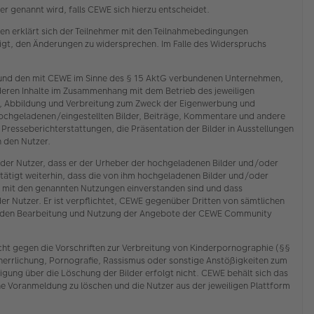
 genannt wird, falls CEWE sich hierzu entscheidet.
n erklärt sich der Teilnehmer mit den Teilnahmebedingungen
tigt, den Änderungen zu widersprechen. Im Falle des Widerspruchs
E und den mit CEWE im Sinne des § 15 AktG verbundenen Unternehmen,
deren Inhalte im Zusammenhang mit dem Betrieb des jeweiligen
ng, Abbildung und Verbreitung zum Zweck der Eigenwerbung und
hochgeladenen/eingestellten Bilder, Beiträge, Kommentare und andere
n Presseberichterstattungen, die Präsentation der Bilder in Ausstellungen
 den Nutzer.
 der Nutzer, dass er der Urheber der hochgeladenen Bilder und/oder
tätigt weiterhin, dass die von ihm hochgeladenen Bilder und/oder
n mit den genannten Nutzungen einverstanden sind und dass
der Nutzer. Er ist verpflichtet, CEWE gegenüber Dritten von sämtlichen
chenden Bearbeitung und Nutzung der Angebote der CEWE Community
cht gegen die Vorschriften zur Verbreitung von Kinderpornographie (§§
rherrlichung, Pornografie, Rassismus oder sonstige Anstößigkeiten zum
ung über die Löschung der Bilder erfolgt nicht. CEWE behält sich das
e Voranmeldung zu löschen und die Nutzer aus der jeweiligen Plattform