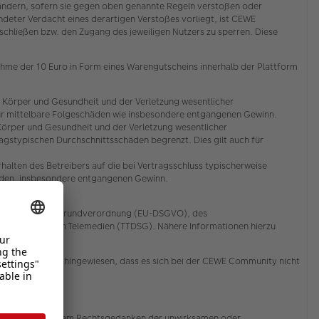
zuändern, sofern sie gegen oben genannte Regeln verstoßen oder
deter Verdacht eines derartigen Verstoßes vorliegt, ist CEWE
ließen bzw. den Zugang des jeweiligen Nutzers zu sperren. Diese
ahme der 10 Euro in Form eines Warengutscheins innerhalb der Plattform
 Körper und Gesundheit und der Verletzung wesentlicher
ch für mittelbare Folgeschäden wie insbesondere entgangenen Gewinn.
Körper und Gesundheit und der Verletzung wesentlicher
ragstypischen Durchschnittsschäden begrenzt. Dies gilt auch für
alten des Betreibers auf die bei Vertragsschluss typischerweise
häden, insbesondere entgangenen Gewinn.
er EU-Datenschutzgrundverordnung (EU-DSGVO), des
ion und bei den Telemedien (TTDSG). Nähere Informationen hierzu
rücklich darauf hingewiesen, dass es sich bei der CEWE Community nicht
 Bestimmung, die dem Rechtsgedanken der unwirksamen oder