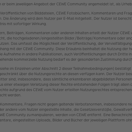
m er beim jeweiligen Angebot der CEWE Community angemeldet ist, als Urheber
 Veröffentlichen von Bilddateien, CEWE Fotobüchern, Kommentaren und Frage
 Die Änderung wird dem Nutzer per E-Mail mitgeteilt. Der Nutzer ist berech
nis mit sofortiger Wirkung.
ern, Beiträgen, Kommentaren oder anderen Inhalten erteilt der Nutzer CEW
 Recht, die hochgeladenen/eingestellten Bilder/Beiträge/Kommentare oder an
zen. Das umfasst die Möglichkeit der Veröffentlichung, der Vervielfältigu
nhang mit der CEWE Community. Diese Erlaubnis beinhaltet die Nutzung der 
 die Aufnahme in andere Publikationen, auch Veröffentlichungen durch Dritte i
sgehende kommerzielle Nutzung bedarf es der gesonderten Zustimmung durch
iehe im Einzelnen unter Abschnitt 2 dieser Teilnahmebedingungen) bestätigt
geschränkt über die Nutzungsrechte an diesen verfügen kann. Der Nutzer bes
itter sind; insbesondere, dass sämtliche erkennbaren abgebildeten Persone
us einer etwaigen Verletzung dieser Rechte entstehenden Folgen trägt allein 
er Rechte aufgrund des CEWE vom Nutzer erteilten Nutzungsrechtes entspre
acht werden.
en, Kommentare, Fragen nicht gegen geltende Verbotsnormen, insbesondere ni
der andere vom Nutzer eingestellte Inhalte, die Gesetzesverstöße, Gewaltve
E Community zu manipulieren, werden von CEWE entfernt. Eine Benachrichtig
are, eingestellten Uploads, Bilder und Bücher der jeweiligen Plattform ohn