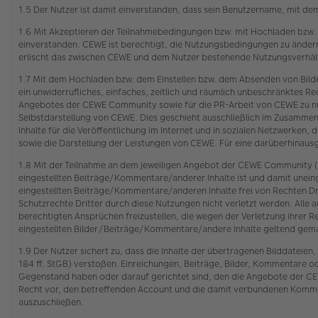
1.5 Der Nutzer ist damit einverstanden, dass sein Benutzername, mit de
1.6 Mit Akzeptieren der Teilnahmebedingungen bzw. mit Hochladen bzw.
einverstanden. CEWE ist berechtigt, die Nutzungsbedingungen zu ändern.
erlischt das zwischen CEWE und dem Nutzer bestehende Nutzungsverhält
1.7 Mit dem Hochladen bzw. dem Einstellen bzw. dem Absenden von Bild
ein unwiderrufliches, einfaches, zeitlich und räumlich unbeschränktes
Angebotes der CEWE Community sowie für die PR-Arbeit von CEWE zu nut
Selbstdarstellung von CEWE. Dies geschieht ausschließlich im Zusamme
Inhalte für die Veröffentlichung im Internet und in sozialen Netzwerken,
sowie die Darstellung der Leistungen von CEWE. Für eine darüberhinau
1.8 Mit der Teilnahme an dem jeweiligen Angebot der CEWE Community (s
eingestellten Beiträge/Kommentare/anderer Inhalte ist und damit unein
eingestellten Beiträge/Kommentare/anderen Inhalte frei von Rechten Dr
Schutzrechte Dritter durch diese Nutzungen nicht verletzt werden. Alle a
berechtigten Ansprüchen freizustellen, die wegen der Verletzung ihr
eingestellten Bilder/Beiträge/Kommentare/andere Inhalte geltend gem
1.9 Der Nutzer sichert zu, dass die Inhalte der übertragenen Bilddatei
184 ff. StGB) verstoßen. Einreichungen, Beiträge, Bilder, Kommentare o
Gegenstand haben oder darauf gerichtet sind, den die Angebote der CEW
Recht vor, den betreffenden Account und die damit verbundenen Komment
auszuschließen.