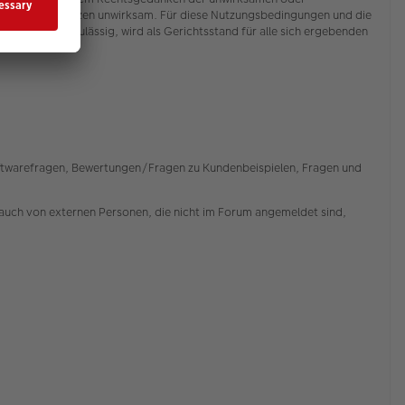
ngungen im Ganzen unwirksam. Für diese Nutzungsbedingungen und die
). Soweit zulässig, wird als Gerichtsstand für alle sich ergebenden
Softwarefragen, Bewertungen/Fragen zu Kundenbeispielen, Fragen und
auch von externen Personen, die nicht im Forum angemeldet sind,