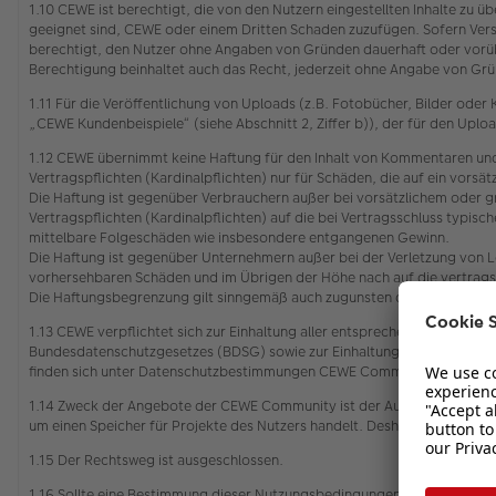
1.10 CEWE ist berechtigt, die von den Nutzern eingestellten Inhalte zu
geeignet sind, CEWE oder einem Dritten Schaden zuzufügen. Sofern Vers
berechtigt, den Nutzer ohne Angaben von Gründen dauerhaft oder vorü
Berechtigung beinhaltet auch das Recht, jederzeit ohne Angabe von Grün
1.11 Für die Veröffentlichung von Uploads (z.B. Fotobücher, Bilder od
„CEWE Kundenbeispiele“ (siehe Abschnitt 2, Ziffer b)), der für den Upl
1.12 CEWE übernimmt keine Haftung für den Inhalt von Kommentaren und
Vertragspflichten (Kardinalpflichten) nur für Schäden, die auf ein vors
Die Haftung ist gegenüber Verbrauchern außer bei vorsätzlichem oder g
Vertragspflichten (Kardinalpflichten) auf die bei Vertragsschluss typi
mittelbare Folgeschäden wie insbesondere entgangenen Gewinn.
Die Haftung ist gegenüber Unternehmern außer bei der Verletzung von L
vorhersehbaren Schäden und im Übrigen der Höhe nach auf die vertrags
Die Haftungsbegrenzung gilt sinngemäß auch zugunsten der Mitarbeiter
1.13 CEWE verpflichtet sich zur Einhaltung aller entsprechenden gelt
Bundesdatenschutzgesetzes (BDSG) sowie zur Einhaltung des Gesetzes ü
finden sich unter Datenschutzbestimmungen CEWE Community
1.14 Zweck der Angebote der CEWE Community ist der Austausch zwischen
um einen Speicher für Projekte des Nutzers handelt. Deshalb wird eine
1.15 Der Rechtsweg ist ausgeschlossen.
1.16 Sollte eine Bestimmung dieser Nutzungsbedingungen unwirksam oder