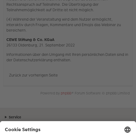
Rechtsanspruch auf Teilnahme. Die Übertragung der
Teilnahmemöglichkeit auf Dritte ist nicht möglich.
(4) Während der Veranstaltung wird dem Nutzer ermöglicht,
interaktiv durch Fragen, Kommentare und Emojis das Webinar zu
bereichern.
CEWE Stiftung & Co. KGaA
26133 Oldenburg, 21. September 2022
Informationen über den Umgang mit Ihren persönlichen Daten sind in
der Datenschutzerklärung enthalten.
Zurück zur vorherigen Seite
Powered by
phpBB
® Forum Software © phpBB Limited
Service
Unternehmen