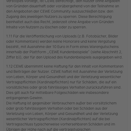
Verstoßes vorliegt, ist CEWE berechtigt, den Nutzer ohne Angaben
von Gründen dauerhaft oder vorübergehend von der Teilnahme an
den Angeboten der CEWE Community auszuschließen bzw. den
Zugang des jeweiligen Nutzers zu sperren. Diese Berechtigung
beinhaltet auch das Recht, jederzeit ohne Angabe von Gründen
Inhalte von Nutzern zu löschen oder zu sperren.
1.11 Für die Veröffentlichung von Uploads (z.B. Fotobücher, Bilder
oder Kommentare) werden keine Honorare und keine Vergütung
bezahlt, mit Ausnahme der 10 Euro in Form eines Warengutscheins
innerhalb der Plattform „CEWE Kundenbeispiele“ (siehe Abschnitt 2,
Ziffer b)), der für den Upload des Kundenbeispiels ausgegeben wird.
1.12 CEWE übernimmt keine Haftung für den Inhalt von Kommentaren
und Beiträgen der Nutzer. CEWE haftet mit Ausnahme der Verletzung
von Leben, Körper und Gesundheit und der Verletzung wesentlicher
Vertragspflichten (Kardinalpflichten) nur für Schäden, die auf ein
vorsätzliches oder grob fahrlässiges Verhalten zurückzuführen sind.
Dies gilt auch für mittelbare Folgeschäden wie insbesondere
entgangenen Gewinn.
Die Haftung ist gegenüber Verbrauchern außer bei vorsätzlichem
oder grob fahrlässigem Verhalten oder bei Schäden aus der
Verletzung von Leben, Körper und Gesundheit und der Verletzung
wesentlicher Vertragspflichten (Kardinalpflichten) auf die bei
Vertragsschluss typischerweise vorhersehbaren Schäden und im
Übrigen der Höhe nach auf die vertragstypischen