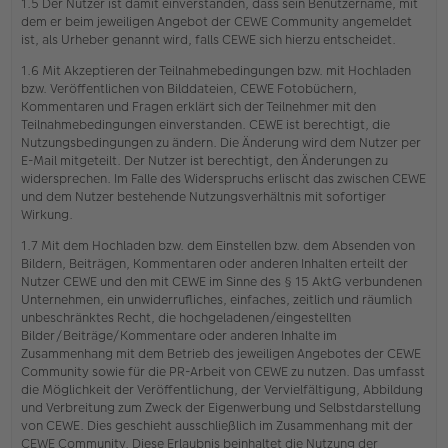
1.5 Der Nutzer ist damit einverstanden, dass sein Benutzername, mit
dem er beim jeweiligen Angebot der CEWE Community angemeldet
ist, als Urheber genannt wird, falls CEWE sich hierzu entscheidet.
1.6 Mit Akzeptieren der Teilnahmebedingungen bzw. mit Hochladen
bzw. Veröffentlichen von Bilddateien, CEWE Fotobüchern,
Kommentaren und Fragen erklärt sich der Teilnehmer mit den
Teilnahmebedingungen einverstanden. CEWE ist berechtigt, die
Nutzungsbedingungen zu ändern. Die Änderung wird dem Nutzer per
E-Mail mitgeteilt. Der Nutzer ist berechtigt, den Änderungen zu
widersprechen. Im Falle des Widerspruchs erlischt das zwischen CEWE
und dem Nutzer bestehende Nutzungsverhältnis mit sofortiger
Wirkung.
1.7 Mit dem Hochladen bzw. dem Einstellen bzw. dem Absenden von
Bildern, Beiträgen, Kommentaren oder anderen Inhalten erteilt der
Nutzer CEWE und den mit CEWE im Sinne des § 15 AktG verbundenen
Unternehmen, ein unwiderrufliches, einfaches, zeitlich und räumlich
unbeschränktes Recht, die hochgeladenen/eingestellten
Bilder/Beiträge/Kommentare oder anderen Inhalte im
Zusammenhang mit dem Betrieb des jeweiligen Angebotes der CEWE
Community sowie für die PR-Arbeit von CEWE zu nutzen. Das umfasst
die Möglichkeit der Veröffentlichung, der Vervielfältigung, Abbildung
und Verbreitung zum Zweck der Eigenwerbung und Selbstdarstellung
von CEWE. Dies geschieht ausschließlich im Zusammenhang mit der
CEWE Community. Diese Erlaubnis beinhaltet die Nutzung der