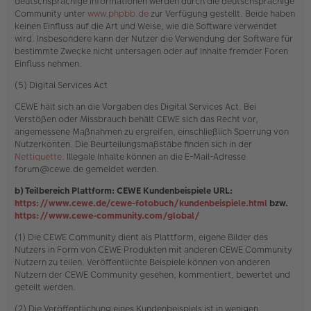
deutschsprachige Informationen werden durch die deutschsprachige
Community unter
www.phpbb.de
zur Verfügung gestellt. Beide haben
keinen Einfluss auf die Art und Weise, wie die Software verwendet
wird. Insbesondere kann der Nutzer die Verwendung der Software für
bestimmte Zwecke nicht untersagen oder auf Inhalte fremder Foren
Einfluss nehmen.
(5) Digital Services Act
CEWE hält sich an die Vorgaben des Digital Services Act. Bei
Verstößen oder Missbrauch behält CEWE sich das Recht vor,
angemessene Maßnahmen zu ergreifen, einschließlich Sperrung von
Nutzerkonten. Die Beurteilungsmaßstäbe finden sich in der
Nettiquette
. Illegale Inhalte können an die E-Mail-Adresse
forum@cewe.de gemeldet werden.
b) Teilbereich Plattform: CEWE Kundenbeispiele URL:
https://www.cewe.de/cewe-fotobuch/kundenbeispiele.html
bzw.
https://www.cewe-community.com/global/
(1) Die CEWE Community dient als Plattform, eigene Bilder des
Nutzers in Form von CEWE Produkten mit anderen CEWE Community
Nutzern zu teilen. Veröffentlichte Beispiele können von anderen
Nutzern der CEWE Community gesehen, kommentiert, bewertet und
geteilt werden.
(2) Die Veröffentlichung eines Kundenbeispiels ist in wenigen