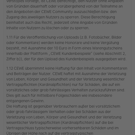
Verstoßes vorliegt, ist CEWE berechtigt, den Nutzer ohne Angaben
von Gründen dauerhaft oder vorübergehend von der Teilnahme an
den Angeboten der CEWE Community auszuschließen bzw. den
Zugang des jeweiligen Nutzers zu sperren. Diese Berechtigung
beinhaltet auch das Recht, jederzeit ohne Angabe von Gründen
Inhalte von Nutzern zu löschen oder zu sperren.
1.11 Für die Veröffentlichung von Uploads (z.B. Fotobücher, Bilder
oder Kommentare) werden keine Honorare und keine Vergütung
bezahlt, mit Ausnahme der 10 Euro in Form eines Warengutscheins
innerhalb der Plattform „CEWE Kundenbeispiele“ (siehe Abschnitt 2,
Ziffer b)), der für den Upload des Kundenbeispiels ausgegeben wird.
1.12 CEWE übernimmt keine Haftung für den Inhalt von Kommentaren
und Beiträgen der Nutzer. CEWE haftet mit Ausnahme der Verletzung
von Leben, Körper und Gesundheit und der Verletzung wesentlicher
Vertragspflichten (Kardinalpflichten) nur für Schäden, die auf ein
vorsätzliches oder grob fahrlässiges Verhalten zurückzuführen sind.
Dies gilt auch für mittelbare Folgeschäden wie insbesondere
entgangenen Gewinn.
Die Haftung ist gegenüber Verbrauchern außer bei vorsätzlichem
oder grob fahrlässigem Verhalten oder bei Schäden aus der
Verletzung von Leben, Körper und Gesundheit und der Verletzung
wesentlicher Vertragspflichten (Kardinalpflichten) auf die bei
Vertragsschluss typischerweise vorhersehbaren Schäden und im
Übrigen der Höhe nach auf die vertragstypischen