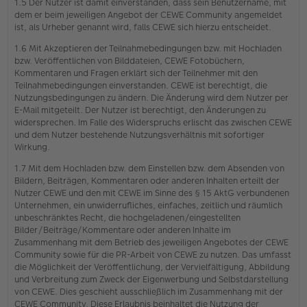
1.5 Der Nutzer ist damit einverstanden, dass sein Benutzername, mit
dem er beim jeweiligen Angebot der CEWE Community angemeldet
ist, als Urheber genannt wird, falls CEWE sich hierzu entscheidet.
1.6 Mit Akzeptieren der Teilnahmebedingungen bzw. mit Hochladen
bzw. Veröffentlichen von Bilddateien, CEWE Fotobüchern,
Kommentaren und Fragen erklärt sich der Teilnehmer mit den
Teilnahmebedingungen einverstanden. CEWE ist berechtigt, die
Nutzungsbedingungen zu ändern. Die Änderung wird dem Nutzer per
E-Mail mitgeteilt. Der Nutzer ist berechtigt, den Änderungen zu
widersprechen. Im Falle des Widerspruchs erlischt das zwischen CEWE
und dem Nutzer bestehende Nutzungsverhältnis mit sofortiger
Wirkung.
1.7 Mit dem Hochladen bzw. dem Einstellen bzw. dem Absenden von
Bildern, Beiträgen, Kommentaren oder anderen Inhalten erteilt der
Nutzer CEWE und den mit CEWE im Sinne des § 15 AktG verbundenen
Unternehmen, ein unwiderrufliches, einfaches, zeitlich und räumlich
unbeschränktes Recht, die hochgeladenen/eingestellten
Bilder/Beiträge/Kommentare oder anderen Inhalte im
Zusammenhang mit dem Betrieb des jeweiligen Angebotes der CEWE
Community sowie für die PR-Arbeit von CEWE zu nutzen. Das umfasst
die Möglichkeit der Veröffentlichung, der Vervielfältigung, Abbildung
und Verbreitung zum Zweck der Eigenwerbung und Selbstdarstellung
von CEWE. Dies geschieht ausschließlich im Zusammenhang mit der
CEWE Community. Diese Erlaubnis beinhaltet die Nutzung der