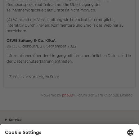
Rechtsanspruch auf Teilnahme. Die Übertragung der
Teilnahmemöglichkeit auf Dritte ist nicht möglich.
(4) Während der Veranstaltung wird dem Nutzer ermöglicht,
interaktiv durch Fragen, Kommentare und Emojis das Webinar zu
bereichern.
CEWE Stiftung & Co. KGaA
26133 Oldenburg, 21. September 2022
Informationen über den Umgang mit Ihren persönlichen Daten sind in
der Datenschutzerklärung enthalten.
Zurück zur vorherigen Seite
Powered by
phpBB
® Forum Software © phpBB Limited
Service
Unternehmen