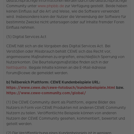
deutschsprachige Informationen werden durch die deutschsprachige
Community unter
www.phpbb.de
zur Verfügung gestellt. Beide haben
keinen Einfluss auf die Art und Weise, wie die Software verwendet
wird. Insbesondere kann der Nutzer die Verwendung der Software für
bestimmte Zwecke nicht untersagen oder auf Inhalte fremder Foren
Einfluss nehmen.
(5) Digital Services Act
CEWE hält sich an die Vorgaben des Digital Services Act. Bei
Verstößen oder Missbrauch behält CEWE sich das Recht vor,
angemessene Maßnahmen zu ergreifen, einschließlich Sperrung von
Nutzerkonten. Die Beurteilungsmaßstäbe finden sich in der
Nettiquette
. Illegale Inhalte können an die E-Mail-Adresse
forum@cewe.de gemeldet werden.
b) Teilbereich Plattform: CEWE Kundenbeispiele URL:
https://www.cewe.de/cewe-fotobuch/kundenbeispiele.html
bzw.
https://www.cewe-community.com/global/
(1) Die CEWE Community dient als Plattform, eigene Bilder des
Nutzers in Form von CEWE Produkten mit anderen CEWE Community
Nutzern zu teilen. Veröffentlichte Beispiele können von anderen
Nutzern der CEWE Community gesehen, kommentiert, bewertet und
geteilt werden.
(2) Die Veröffentlichung eines Kundenbeispiels ist in wenigen