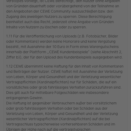
Verstoßes vorliegt, ist CEWE berechtigt, den Nutzer ohne Angaben
von Gründen dauerhaft oder vorübergehend von der Teilnahme an
den Angeboten der CEWE Community auszuschließen bzw. den
Zugang des jeweiligen Nutzers zu sperren. Diese Berechtigung
beinhaltet auch das Recht, jederzeit ohne Angabe von Gründen
Inhalte von Nutzern zu löschen oder zu sperren.
1.11 Für die Veröffentlichung von Uploads (z.B. Fotobücher, Bilder
oder Kommentare) werden keine Honorare und keine Vergütung
bezahlt, mit Ausnahme der 10 Euro in Form eines Warengutscheins
innerhalb der Plattform „CEWE Kundenbeispiele“ (siehe Abschnitt 2,
Ziffer b)), der für den Upload des Kundenbeispiels ausgegeben wird.
1.12 CEWE übernimmt keine Haftung für den Inhalt von Kommentaren
und Beiträgen der Nutzer. CEWE haftet mit Ausnahme der Verletzung
von Leben, Körper und Gesundheit und der Verletzung wesentlicher
Vertragspflichten (Kardinalpflichten) nur für Schäden, die auf ein
vorsätzliches oder grob fahrlässiges Verhalten zurückzuführen sind.
Dies gilt auch für mittelbare Folgeschäden wie insbesondere
entgangenen Gewinn.
Die Haftung ist gegenüber Verbrauchern außer bei vorsätzlichem
oder grob fahrlässigem Verhalten oder bei Schäden aus der
Verletzung von Leben, Körper und Gesundheit und der Verletzung
wesentlicher Vertragspflichten (Kardinalpflichten) auf die bei
Vertragsschluss typischerweise vorhersehbaren Schäden und im
Übrigen der Höhe nach auf die vertragstypischen