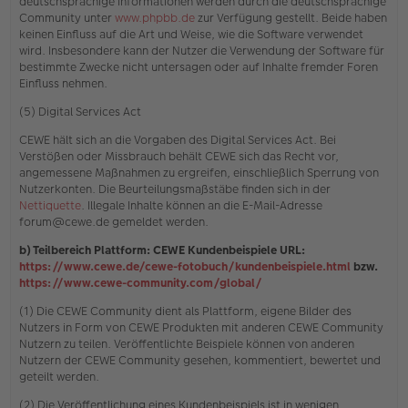
deutschsprachige Informationen werden durch die deutschsprachige
Community unter
www.phpbb.de
zur Verfügung gestellt. Beide haben
keinen Einfluss auf die Art und Weise, wie die Software verwendet
wird. Insbesondere kann der Nutzer die Verwendung der Software für
bestimmte Zwecke nicht untersagen oder auf Inhalte fremder Foren
Einfluss nehmen.
(5) Digital Services Act
CEWE hält sich an die Vorgaben des Digital Services Act. Bei
Verstößen oder Missbrauch behält CEWE sich das Recht vor,
angemessene Maßnahmen zu ergreifen, einschließlich Sperrung von
Nutzerkonten. Die Beurteilungsmaßstäbe finden sich in der
Nettiquette
. Illegale Inhalte können an die E-Mail-Adresse
forum@cewe.de gemeldet werden.
b) Teilbereich Plattform: CEWE Kundenbeispiele URL:
https://www.cewe.de/cewe-fotobuch/kundenbeispiele.html
bzw.
https://www.cewe-community.com/global/
(1) Die CEWE Community dient als Plattform, eigene Bilder des
Nutzers in Form von CEWE Produkten mit anderen CEWE Community
Nutzern zu teilen. Veröffentlichte Beispiele können von anderen
Nutzern der CEWE Community gesehen, kommentiert, bewertet und
geteilt werden.
(2) Die Veröffentlichung eines Kundenbeispiels ist in wenigen