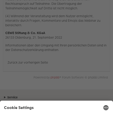
Rechtsanspruch auf Teilnahme. Die Übertragung der
Teilnahmemöglichkeit auf Dritte ist nicht möglich.
(4) Während der Veranstaltung wird dem Nutzer ermöglicht,
interaktiv durch Fragen, Kommentare und Emojis das Webinar zu
bereichern.
CEWE Stiftung & Co. KGaA
26133 Oldenburg, 21. September 2022
Informationen über den Umgang mit Ihren persönlichen Daten sind in
der Datenschutzerklärung enthalten.
Zurück zur vorherigen Seite
Powered by
phpBB
® Forum Software © phpBB Limited
Service
Unternehmen