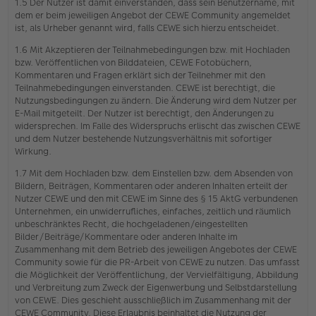
1.5 Der Nutzer ist damit einverstanden, dass sein Benutzername, mit
dem er beim jeweiligen Angebot der CEWE Community angemeldet
ist, als Urheber genannt wird, falls CEWE sich hierzu entscheidet.
1.6 Mit Akzeptieren der Teilnahmebedingungen bzw. mit Hochladen
bzw. Veröffentlichen von Bilddateien, CEWE Fotobüchern,
Kommentaren und Fragen erklärt sich der Teilnehmer mit den
Teilnahmebedingungen einverstanden. CEWE ist berechtigt, die
Nutzungsbedingungen zu ändern. Die Änderung wird dem Nutzer per
E-Mail mitgeteilt. Der Nutzer ist berechtigt, den Änderungen zu
widersprechen. Im Falle des Widerspruchs erlischt das zwischen CEWE
und dem Nutzer bestehende Nutzungsverhältnis mit sofortiger
Wirkung.
1.7 Mit dem Hochladen bzw. dem Einstellen bzw. dem Absenden von
Bildern, Beiträgen, Kommentaren oder anderen Inhalten erteilt der
Nutzer CEWE und den mit CEWE im Sinne des § 15 AktG verbundenen
Unternehmen, ein unwiderrufliches, einfaches, zeitlich und räumlich
unbeschränktes Recht, die hochgeladenen/eingestellten
Bilder/Beiträge/Kommentare oder anderen Inhalte im
Zusammenhang mit dem Betrieb des jeweiligen Angebotes der CEWE
Community sowie für die PR-Arbeit von CEWE zu nutzen. Das umfasst
die Möglichkeit der Veröffentlichung, der Vervielfältigung, Abbildung
und Verbreitung zum Zweck der Eigenwerbung und Selbstdarstellung
von CEWE. Dies geschieht ausschließlich im Zusammenhang mit der
CEWE Community. Diese Erlaubnis beinhaltet die Nutzung der