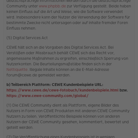
deutschsprachige Informationen werden durch die deutschsprachige
Community unter
www.phpbb.de
zur Verfügung gestellt. Beide haben
keinen Einfluss auf die Art und Weise, wie die Software verwendet
wird. Insbesondere kann der Nutzer die Verwendung der Software für
bestimmte Zwecke nicht untersagen oder auf Inhalte fremder Foren
Einfluss nehmen.
(5) Digital Services Act
CEWE hält sich an die Vorgaben des Digital Services Act. Bei
Verstößen oder Missbrauch behält CEWE sich das Recht vor,
angemessene Maßnahmen zu ergreifen, einschließlich Sperrung von
Nutzerkonten. Die Beurteilungsmaßstäbe finden sich in der
Nettiquette
. Illegale Inhalte können an die E-Mail-Adresse
forum@cewe.de gemeldet werden.
b) Teilbereich Plattform: CEWE Kundenbeispiele URL:
https://www.cewe.de/cewe-fotobuch/kundenbeispiele.html
bzw.
https://www.cewe-community.com/global/
(1) Die CEWE Community dient als Plattform, eigene Bilder des
Nutzers in Form von CEWE Produkten mit anderen CEWE Community
Nutzern zu teilen. Veröffentlichte Beispiele können von anderen
Nutzern der CEWE Community gesehen, kommentiert, bewertet und
geteilt werden.
(2) Die Veröffentlichung eines Kundenbeispiels ist in wenigen