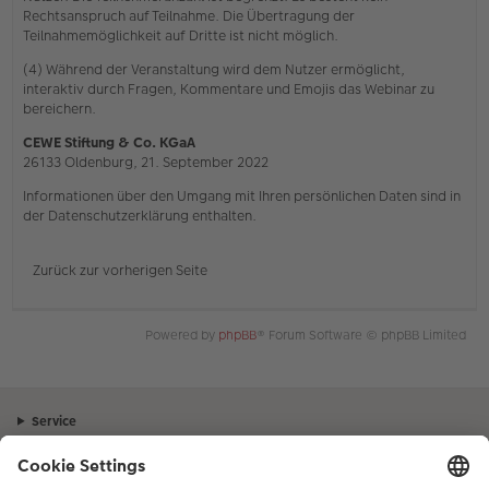
Rechtsanspruch auf Teilnahme. Die Übertragung der
Teilnahmemöglichkeit auf Dritte ist nicht möglich.
(4) Während der Veranstaltung wird dem Nutzer ermöglicht,
interaktiv durch Fragen, Kommentare und Emojis das Webinar zu
bereichern.
CEWE Stiftung & Co. KGaA
26133 Oldenburg, 21. September 2022
Informationen über den Umgang mit Ihren persönlichen Daten sind in
der Datenschutzerklärung enthalten.
Zurück zur vorherigen Seite
Powered by
phpBB
® Forum Software © phpBB Limited
Service
Unternehmen