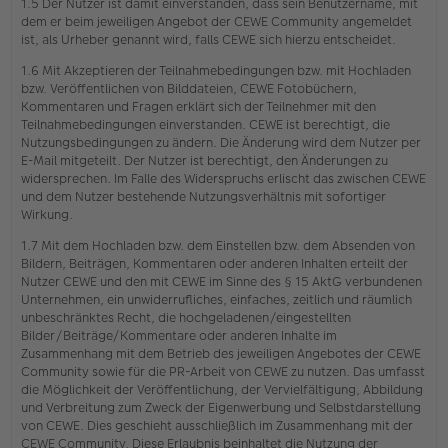
1.5 Der Nutzer ist damit einverstanden, dass sein Benutzername, mit
dem er beim jeweiligen Angebot der CEWE Community angemeldet
ist, als Urheber genannt wird, falls CEWE sich hierzu entscheidet.
1.6 Mit Akzeptieren der Teilnahmebedingungen bzw. mit Hochladen
bzw. Veröffentlichen von Bilddateien, CEWE Fotobüchern,
Kommentaren und Fragen erklärt sich der Teilnehmer mit den
Teilnahmebedingungen einverstanden. CEWE ist berechtigt, die
Nutzungsbedingungen zu ändern. Die Änderung wird dem Nutzer per
E-Mail mitgeteilt. Der Nutzer ist berechtigt, den Änderungen zu
widersprechen. Im Falle des Widerspruchs erlischt das zwischen CEWE
und dem Nutzer bestehende Nutzungsverhältnis mit sofortiger
Wirkung.
1.7 Mit dem Hochladen bzw. dem Einstellen bzw. dem Absenden von
Bildern, Beiträgen, Kommentaren oder anderen Inhalten erteilt der
Nutzer CEWE und den mit CEWE im Sinne des § 15 AktG verbundenen
Unternehmen, ein unwiderrufliches, einfaches, zeitlich und räumlich
unbeschränktes Recht, die hochgeladenen/eingestellten
Bilder/Beiträge/Kommentare oder anderen Inhalte im
Zusammenhang mit dem Betrieb des jeweiligen Angebotes der CEWE
Community sowie für die PR-Arbeit von CEWE zu nutzen. Das umfasst
die Möglichkeit der Veröffentlichung, der Vervielfältigung, Abbildung
und Verbreitung zum Zweck der Eigenwerbung und Selbstdarstellung
von CEWE. Dies geschieht ausschließlich im Zusammenhang mit der
CEWE Community. Diese Erlaubnis beinhaltet die Nutzung der