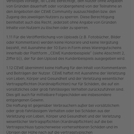
Verstoßes vorliegt, ist CEWE berechtigt, den Nutzer ohne Angaben
von Gründen dauerhaft oder vorübergehend von der Teilnahme an
den Angeboten der CEWE Community auszuschließen bzw. den
Zugang des jeweiligen Nutzers zu sperren. Diese Berechtigung
beinhaltet auch das Recht, jederzeit ohne Angabe von Gründen
Inhalte von Nutzern zu löschen oder zu sperren.
1.11 Für die Veröffentlichung von Uploads (z.B. Fotobücher, Bilder
oder Kommentare) werden keine Honorare und keine Vergütung
bezahlt, mit Ausnahme der 10 Euro in Form eines Warengutscheins
innerhalb der Plattform „CEWE Kundenbeispiele“ (siehe Abschnitt 2,
Ziffer b)), der für den Upload des Kundenbeispiels ausgegeben wird.
1.12 CEWE übernimmt keine Haftung für den Inhalt von Kommentaren
und Beiträgen der Nutzer. CEWE haftet mit Ausnahme der Verletzung
von Leben, Körper und Gesundheit und der Verletzung wesentlicher
Vertragspflichten (Kardinalpflichten) nur für Schäden, die auf ein
vorsätzliches oder grob fahrlässiges Verhalten zurückzuführen sind.
Dies gilt auch für mittelbare Folgeschäden wie insbesondere
entgangenen Gewinn.
Die Haftung ist gegenüber Verbrauchern außer bei vorsätzlichem
oder grob fahrlässigem Verhalten oder bei Schäden aus der
Verletzung von Leben, Körper und Gesundheit und der Verletzung
wesentlicher Vertragspflichten (Kardinalpflichten) auf die bei
Vertragsschluss typischerweise vorhersehbaren Schäden und im
Übrigen der Höhe nach auf die vertragstypischen