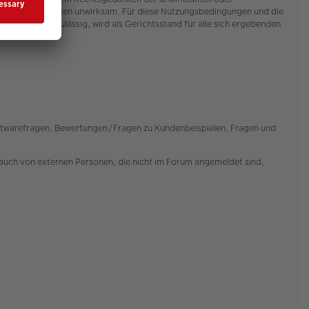
ngungen im Ganzen unwirksam. Für diese Nutzungsbedingungen und die
). Soweit zulässig, wird als Gerichtsstand für alle sich ergebenden
Softwarefragen, Bewertungen/Fragen zu Kundenbeispielen, Fragen und
auch von externen Personen, die nicht im Forum angemeldet sind,