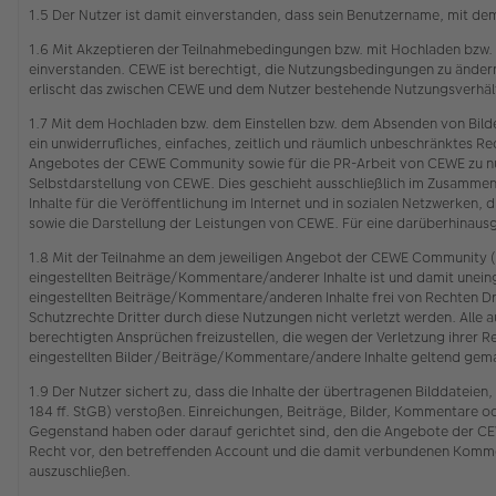
1.5 Der Nutzer ist damit einverstanden, dass sein Benutzername, mit de
1.6 Mit Akzeptieren der Teilnahmebedingungen bzw. mit Hochladen bzw.
einverstanden. CEWE ist berechtigt, die Nutzungsbedingungen zu ändern.
erlischt das zwischen CEWE und dem Nutzer bestehende Nutzungsverhält
1.7 Mit dem Hochladen bzw. dem Einstellen bzw. dem Absenden von Bild
ein unwiderrufliches, einfaches, zeitlich und räumlich unbeschränktes
Angebotes der CEWE Community sowie für die PR-Arbeit von CEWE zu nut
Selbstdarstellung von CEWE. Dies geschieht ausschließlich im Zusamme
Inhalte für die Veröffentlichung im Internet und in sozialen Netzwerken,
sowie die Darstellung der Leistungen von CEWE. Für eine darüberhinau
1.8 Mit der Teilnahme an dem jeweiligen Angebot der CEWE Community (s
eingestellten Beiträge/Kommentare/anderer Inhalte ist und damit unein
eingestellten Beiträge/Kommentare/anderen Inhalte frei von Rechten Dr
Schutzrechte Dritter durch diese Nutzungen nicht verletzt werden. Alle a
berechtigten Ansprüchen freizustellen, die wegen der Verletzung ihr
eingestellten Bilder/Beiträge/Kommentare/andere Inhalte geltend gem
1.9 Der Nutzer sichert zu, dass die Inhalte der übertragenen Bilddatei
184 ff. StGB) verstoßen. Einreichungen, Beiträge, Bilder, Kommentare o
Gegenstand haben oder darauf gerichtet sind, den die Angebote der CEW
Recht vor, den betreffenden Account und die damit verbundenen Komment
auszuschließen.