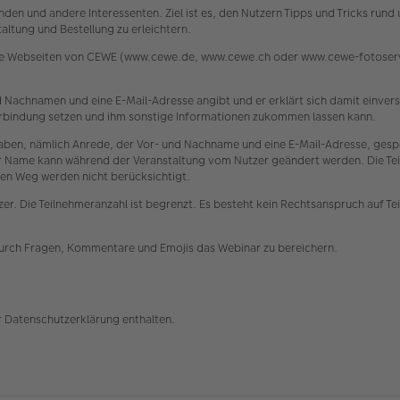
den und andere Interessenten. Ziel ist es, den Nutzern Tipps und Tricks run
ltung und Bestellung zu erleichtern.
die Webseiten von CEWE (www.cewe.de, www.cewe.ch oder www.cewe-fotoservi
 und Nachnamen und eine E-Mail-Adresse angibt und er erklärt sich damit einv
 Verbindung setzen und ihm sonstige Informationen zukommen lassen kann.
n, nämlich Anrede, der Vor- und Nachname und eine E-Mail-Adresse, gespe
ser Name kann während der Veranstaltung vom Nutzer geändert werden. Die Tei
en Weg werden nicht berücksichtigt.
er. Die Teilnehmeranzahl ist begrenzt. Es besteht kein Rechtsanspruch auf Te
durch Fragen, Kommentare und Emojis das Webinar zu bereichern.
r Datenschutzerklärung enthalten.