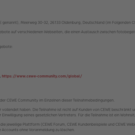
EWE genannt), Meerweg 30-32, 26133 Oldenburg, Deutschland (im Folgenden 
e auf verschiedenen Webseiten, die einen Austausch zwischen fotobegeiste
ngebote:
.
https://www.cewe-community.com/global/
e der CEWE Community im Einzelnen dieser Teilnahmebedingungen.
hr vollendet haben. Die Teilnahme ist nicht auf Kunden von CEWE beschränkt u
 Einwilligung seines gesetzlichen Vertreters. Für die Teilnahme ist ein Wohns
 die jeweilige Plattform (CEWE Forum, CEWE Kundenbeispiele und CEWE Webin
ke Accounts ohne Voranmeldung zu löschen.