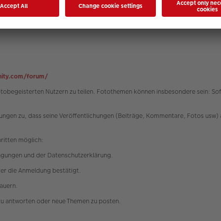
 Partei eine unzumutbare Härte darstellen würde, werden die Nutzungsbedi
t der Bundesrepublik Deutschland unter Ausschluss des UN-Kaufrechtes (CISG
ity.com/forum/
fotobegeisterten Nutzern zu teilen. Fotothemen können insbesondere sein: 
ngen zu, dass seine Veröffentlichungen (Beiträge, Kommentare, Fotos usw) 
hritten möglich:
ngungen und der Datenschutzerklärung.
tzer die Anmeldung bestätigt.
dauern.
zu antworten oder neue Themen zu posten.