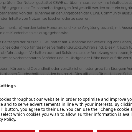
 überprüfen. Der Nutzer gestattet CEWE darüber hinaus, seine/ihre Inhalte ab
töße gegen diese Teilnahmebedingungen festgestellt werden oder ein begrün
bergehend von der Teilnahme an den Angeboten der CEWE Community auszusch
den Inhalte von Nutzern zu löschen oder zu sperren.
er Kommentare) werden keine Honorare und keine Vergütung bezahlt, mit Ausn
oad des Kundenbeispiels ausgegeben wird.
 Beiträgen der Nutzer. CEWE haftet mit Ausnahme der Verletzung von Leben,
ätzliches oder grob fahrlässiges Verhalten zurückzuführen sind. Dies gilt au
rob fahrlässigem Verhalten oder bei Schäden aus der Verletzung von Leben, 
scherweise vorhersehbaren Schäden und im Übrigen der Höhe nach auf die vert
eben, Körper und Gesundheit oder vorsätzlichem oder grob fahrlässigem Verh
typischen Durchschnittsschäden begrenzt. Dies gilt auch für mittelbare Sc
 und Erfüllungsgehilfen von CEWE.
enden datenschutzrechtlichen Bestimmungen, insbesondere zur Einhaltung d
ber den Datenschutz und den Schutz der Privatsphäre in der Telekommunikat
 fotobegeisterten Personen und CEWE (siehe oben Ziffer 1.2). Es wird ausd
 Haftung für etwaigen Datenverlust seitens CEWE nicht übernommen.
 undurchführbar sein, tritt an ihre Stelle die gültige oder durchführbare