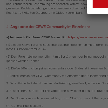
undurchführbaren Bestimmung am nächsten kommt. Soweit dies für eine
gesamten Rechtsbeziehungen zwischen dem Nutzer und CEWE gilt das Rech
Rechtsstreitigkeiten Oldenburg (in Oldbg.) vereinbart.
2. Angebote der CEWE Community im Einzelnen:
a) Teilbereich Plattform: CEWE Forum URL:
https://www.cewe-commun
(1) Ziel des CEWE Forums ist es, interessante Fotothemen mit anderen 
Infos zur Produktfamilie usw.
(2) Dem Forumsteilnehmer stimmt mit Bestätigung der Teilnahmebedingu
gelesen werden können.
(3) Die Veröffentlichung eines Kommentars oder Bildes ist in wenigen Sc
1. Registrieren in der CEWE Community mit Annahme der Teilnahmebedi
2. Daraufhin erhält der Nutzer zur Verifizierung eine Email, in der der Nu
3. Anschließend startet der Freigabeprozess, welcher bis zu drei Tagen 
4. Der Nutzer kann sich nun anmelden, um im CEWE Forum auf Beiträge 
(4) General Public License