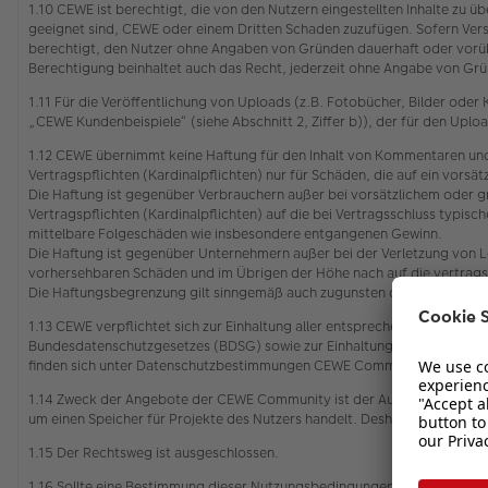
1.10 CEWE ist berechtigt, die von den Nutzern eingestellten Inhalte zu
geeignet sind, CEWE oder einem Dritten Schaden zuzufügen. Sofern Vers
berechtigt, den Nutzer ohne Angaben von Gründen dauerhaft oder vorü
Berechtigung beinhaltet auch das Recht, jederzeit ohne Angabe von Grün
1.11 Für die Veröffentlichung von Uploads (z.B. Fotobücher, Bilder od
„CEWE Kundenbeispiele“ (siehe Abschnitt 2, Ziffer b)), der für den Upl
1.12 CEWE übernimmt keine Haftung für den Inhalt von Kommentaren und
Vertragspflichten (Kardinalpflichten) nur für Schäden, die auf ein vors
Die Haftung ist gegenüber Verbrauchern außer bei vorsätzlichem oder g
Vertragspflichten (Kardinalpflichten) auf die bei Vertragsschluss typi
mittelbare Folgeschäden wie insbesondere entgangenen Gewinn.
Die Haftung ist gegenüber Unternehmern außer bei der Verletzung von L
vorhersehbaren Schäden und im Übrigen der Höhe nach auf die vertrags
Die Haftungsbegrenzung gilt sinngemäß auch zugunsten der Mitarbeiter
1.13 CEWE verpflichtet sich zur Einhaltung aller entsprechenden gelt
Bundesdatenschutzgesetzes (BDSG) sowie zur Einhaltung des Gesetzes ü
finden sich unter Datenschutzbestimmungen CEWE Community
1.14 Zweck der Angebote der CEWE Community ist der Austausch zwischen
um einen Speicher für Projekte des Nutzers handelt. Deshalb wird eine
1.15 Der Rechtsweg ist ausgeschlossen.
1.16 Sollte eine Bestimmung dieser Nutzungsbedingungen unwirksam oder