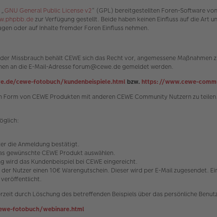
 „
GNU General Public License v2
“ (GPL) bereitgestellten Foren-Software vo
w.phpbb.de
zur Verfügung gestellt. Beide haben keinen Einfluss auf die Art 
gen oder auf Inhalte fremder Foren Einfluss nehmen.
n oder Missbrauch behält CEWE sich das Recht vor, angemessene Maßnahmen zu
können an die E-Mail-Adresse forum@cewe.de gemeldet werden.
e.de/cewe-fotobuch/kundenbeispiele.html
bzw.
https://www.cewe-commu
s in Form von CEWE Produkten mit anderen CEWE Community Nutzern zu teilen.
öglich:
tzer die Anmeldung bestätigt.
 das gewünschte CEWE Produkt auswählen.
 wird das Kundenbeispiel bei CEWE eingereicht.
t der Nutzer einen 10€ Warengutschein. Dieser wird per E-Mail zugesendet. E
veröffentlicht.
rzeit durch Löschung des betreffenden Beispiels über das persönliche Benutz
ewe-fotobuch/webinare.html