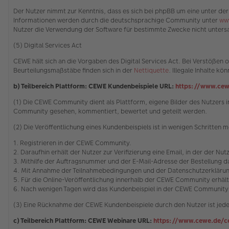
Der Nutzer nimmt zur Kenntnis, dass es sich bei phpBB um eine unter der
Informationen werden durch die deutschsprachige Community unter
ww
Nutzer die Verwendung der Software für bestimmte Zwecke nicht untersa
(5) Digital Services Act
CEWE hält sich an die Vorgaben des Digital Services Act. Bei Verstöße
Beurteilungsmaßstäbe finden sich in der
Nettiquette
. Illegale Inhalte 
b) Teilbereich Plattform: CEWE Kundenbeispiele URL:
https://www.cew
(1) Die CEWE Community dient als Plattform, eigene Bilder des Nutzer
Community gesehen, kommentiert, bewertet und geteilt werden.
(2) Die Veröffentlichung eines Kundenbeispiels ist in wenigen Schritten m
1. Registrieren in der CEWE Community.
2. Daraufhin erhält der Nutzer zur Verifizierung eine Email, in der der Nu
3. Mithilfe der Auftragsnummer und der E-Mail-Adresse der Bestellung
4. Mit Annahme der Teilnahmebedingungen und der Datenschutzerklärung
5. Für die Online-Veröffentlichung innerhalb der CEWE Community erhäl
6. Nach wenigen Tagen wird das Kundenbeispiel in der CEWE Community 
(3) Eine Rücknahme der CEWE Kundenbeispiele durch den Nutzer ist jede
c) Teilbereich Plattform: CEWE Webinare URL:
https://www.cewe.de/c