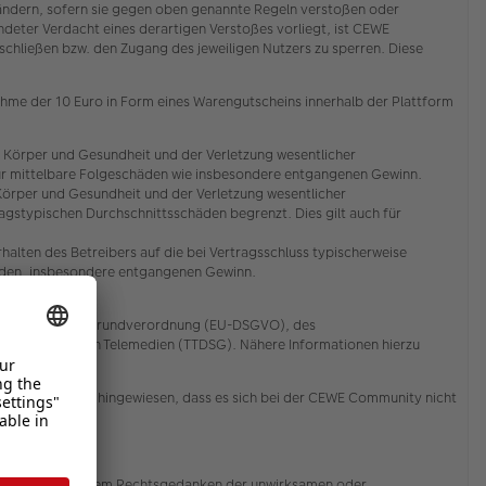
zuändern, sofern sie gegen oben genannte Regeln verstoßen oder
deter Verdacht eines derartigen Verstoßes vorliegt, ist CEWE
ließen bzw. den Zugang des jeweiligen Nutzers zu sperren. Diese
ahme der 10 Euro in Form eines Warengutscheins innerhalb der Plattform
 Körper und Gesundheit und der Verletzung wesentlicher
ch für mittelbare Folgeschäden wie insbesondere entgangenen Gewinn.
Körper und Gesundheit und der Verletzung wesentlicher
ragstypischen Durchschnittsschäden begrenzt. Dies gilt auch für
alten des Betreibers auf die bei Vertragsschluss typischerweise
häden, insbesondere entgangenen Gewinn.
er EU-Datenschutzgrundverordnung (EU-DSGVO), des
ion und bei den Telemedien (TTDSG). Nähere Informationen hierzu
rücklich darauf hingewiesen, dass es sich bei der CEWE Community nicht
 Bestimmung, die dem Rechtsgedanken der unwirksamen oder