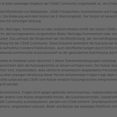
m er beim jeweiligen Angebot der CEWE Community angemeldet ist, als Urheber
 Veröffentlichen von Bilddateien, CEWE Fotobüchern, Kommentaren und Frage
 Die Änderung wird dem Nutzer per E-Mail mitgeteilt. Der Nutzer ist berech
nis mit sofortiger Wirkung.
ern, Beiträgen, Kommentaren oder anderen Inhalten erteilt der Nutzer CEW
 Recht, die hochgeladenen/eingestellten Bilder/Beiträge/Kommentare oder an
zen. Das umfasst die Möglichkeit der Veröffentlichung, der Vervielfältigu
nhang mit der CEWE Community. Diese Erlaubnis beinhaltet die Nutzung der 
 die Aufnahme in andere Publikationen, auch Veröffentlichungen durch Dritte i
sgehende kommerzielle Nutzung bedarf es der gesonderten Zustimmung durch
iehe im Einzelnen unter Abschnitt 2 dieser Teilnahmebedingungen) bestätigt
geschränkt über die Nutzungsrechte an diesen verfügen kann. Der Nutzer bes
itter sind; insbesondere, dass sämtliche erkennbaren abgebildeten Persone
us einer etwaigen Verletzung dieser Rechte entstehenden Folgen trägt allein 
er Rechte aufgrund des CEWE vom Nutzer erteilten Nutzungsrechtes entspre
acht werden.
en, Kommentare, Fragen nicht gegen geltende Verbotsnormen, insbesondere ni
der andere vom Nutzer eingestellte Inhalte, die Gesetzesverstöße, Gewaltve
E Community zu manipulieren, werden von CEWE entfernt. Eine Benachrichtig
are, eingestellten Uploads, Bilder und Bücher der jeweiligen Plattform ohn