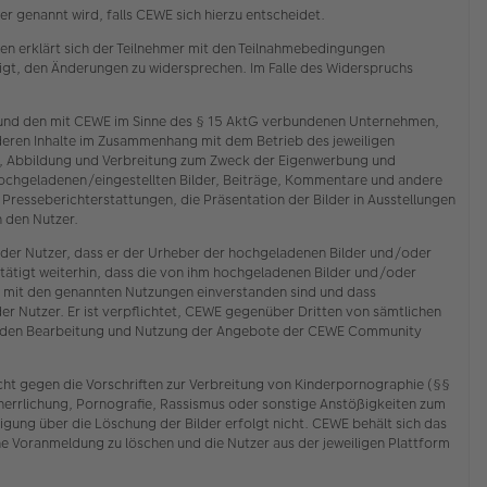
 genannt wird, falls CEWE sich hierzu entscheidet.
n erklärt sich der Teilnehmer mit den Teilnahmebedingungen
tigt, den Änderungen zu widersprechen. Im Falle des Widerspruchs
E und den mit CEWE im Sinne des § 15 AktG verbundenen Unternehmen,
deren Inhalte im Zusammenhang mit dem Betrieb des jeweiligen
ng, Abbildung und Verbreitung zum Zweck der Eigenwerbung und
hochgeladenen/eingestellten Bilder, Beiträge, Kommentare und andere
n Presseberichterstattungen, die Präsentation der Bilder in Ausstellungen
 den Nutzer.
 der Nutzer, dass er der Urheber der hochgeladenen Bilder und/oder
tätigt weiterhin, dass die von ihm hochgeladenen Bilder und/oder
n mit den genannten Nutzungen einverstanden sind und dass
der Nutzer. Er ist verpflichtet, CEWE gegenüber Dritten von sämtlichen
chenden Bearbeitung und Nutzung der Angebote der CEWE Community
cht gegen die Vorschriften zur Verbreitung von Kinderpornographie (§§
rherrlichung, Pornografie, Rassismus oder sonstige Anstößigkeiten zum
ung über die Löschung der Bilder erfolgt nicht. CEWE behält sich das
e Voranmeldung zu löschen und die Nutzer aus der jeweiligen Plattform