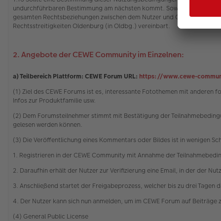
undurchführbaren Bestimmung am nächsten kommt. Soweit dies für eine
gesamten Rechtsbeziehungen zwischen dem Nutzer und CEWE gilt das Rech
Rechtsstreitigkeiten Oldenburg (in Oldbg.) vereinbart.
2. Angebote der CEWE Community im Einzelnen:
a) Teilbereich Plattform: CEWE Forum URL:
https://www.cewe-commun
(1) Ziel des CEWE Forums ist es, interessante Fotothemen mit anderen 
Infos zur Produktfamilie usw.
(2) Dem Forumsteilnehmer stimmt mit Bestätigung der Teilnahmebedingu
gelesen werden können.
(3) Die Veröffentlichung eines Kommentars oder Bildes ist in wenigen Sc
1. Registrieren in der CEWE Community mit Annahme der Teilnahmebedi
2. Daraufhin erhält der Nutzer zur Verifizierung eine Email, in der der Nu
3. Anschließend startet der Freigabeprozess, welcher bis zu drei Tagen 
4. Der Nutzer kann sich nun anmelden, um im CEWE Forum auf Beiträge 
(4) General Public License