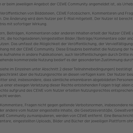
m er beim jeweiligen Angebot der CEWE Community angemeldet ist, als Urheber
 Veröffentlichen von Bilddateien, CEWE Fotobüchern, Kommentaren und Frage
 Die Änderung wird dem Nutzer per E-Mail mitgeteilt. Der Nutzer ist berech
nis mit sofortiger Wirkung.
ern, Beiträgen, Kommentaren oder anderen Inhalten erteilt der Nutzer CEW
 Recht, die hochgeladenen/eingestellten Bilder/Beiträge/Kommentare oder an
zen. Das umfasst die Möglichkeit der Veröffentlichung, der Vervielfältigu
nhang mit der CEWE Community. Diese Erlaubnis beinhaltet die Nutzung der 
 die Aufnahme in andere Publikationen, auch Veröffentlichungen durch Dritte i
sgehende kommerzielle Nutzung bedarf es der gesonderten Zustimmung durch
iehe im Einzelnen unter Abschnitt 2 dieser Teilnahmebedingungen) bestätigt
geschränkt über die Nutzungsrechte an diesen verfügen kann. Der Nutzer bes
itter sind; insbesondere, dass sämtliche erkennbaren abgebildeten Persone
us einer etwaigen Verletzung dieser Rechte entstehenden Folgen trägt allein 
er Rechte aufgrund des CEWE vom Nutzer erteilten Nutzungsrechtes entspre
acht werden.
en, Kommentare, Fragen nicht gegen geltende Verbotsnormen, insbesondere ni
der andere vom Nutzer eingestellte Inhalte, die Gesetzesverstöße, Gewaltve
E Community zu manipulieren, werden von CEWE entfernt. Eine Benachrichtig
are, eingestellten Uploads, Bilder und Bücher der jeweiligen Plattform ohn