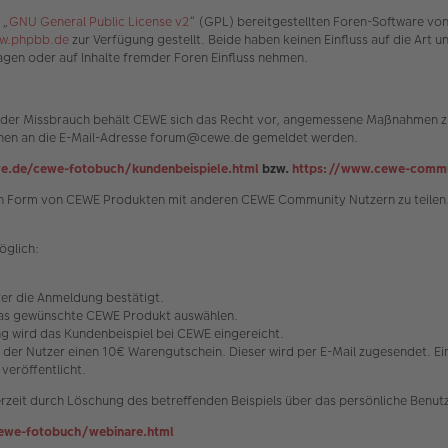
 „
GNU General Public License v2
“ (GPL) bereitgestellten Foren-Software vo
w.phpbb.de
zur Verfügung gestellt. Beide haben keinen Einfluss auf die Art 
gen oder auf Inhalte fremder Foren Einfluss nehmen.
n oder Missbrauch behält CEWE sich das Recht vor, angemessene Maßnahmen zu
können an die E-Mail-Adresse forum@cewe.de gemeldet werden.
e.de/cewe-fotobuch/kundenbeispiele.html
bzw.
https://www.cewe-commu
s in Form von CEWE Produkten mit anderen CEWE Community Nutzern zu teilen.
öglich:
tzer die Anmeldung bestätigt.
 das gewünschte CEWE Produkt auswählen.
 wird das Kundenbeispiel bei CEWE eingereicht.
t der Nutzer einen 10€ Warengutschein. Dieser wird per E-Mail zugesendet. E
veröffentlicht.
rzeit durch Löschung des betreffenden Beispiels über das persönliche Benutz
ewe-fotobuch/webinare.html