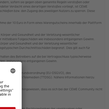
zuändern, sofern sie gegen oben genannte Regeln verstoßen oder
deter Verdacht eines derartigen Verstoßes vorliegt, ist CEWE
ließen bzw. den Zugang des jeweiligen Nutzers zu sperren. Diese
ahme der 10 Euro in Form eines Warengutscheins innerhalb der Plattform
 Körper und Gesundheit und der Verletzung wesentlicher
ch für mittelbare Folgeschäden wie insbesondere entgangenen Gewinn.
Körper und Gesundheit und der Verletzung wesentlicher
ragstypischen Durchschnittsschäden begrenzt. Dies gilt auch für
alten des Betreibers auf die bei Vertragsschluss typischerweise
häden, insbesondere entgangenen Gewinn.
er EU-Datenschutzgrundverordnung (EU-DSGVO), des
ion und bei den Telemedien (TTDSG). Nähere Informationen hierzu
rücklich darauf hingewiesen, dass es sich bei der CEWE Community nicht
 Bestimmung, die dem Rechtsgedanken der unwirksamen oder