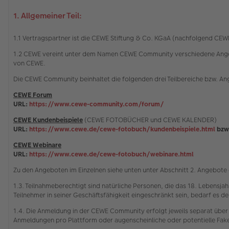
1. Allgemeiner Teil:
1.1 Vertragspartner ist die CEWE Stiftung & Co. KGaA (nachfolgend C
1.2 CEWE vereint unter dem Namen CEWE Community verschiedene Angebot
von CEWE.
Die CEWE Community beinhaltet die folgenden drei Teilbereiche bzw. A
CEWE Forum
URL:
https://www.cewe-community.com/forum/
CEWE Kundenbeispiele
(CEWE FOTOBÜCHER und CEWE KALENDER)
URL:
https://www.cewe.de/cewe-fotobuch/kundenbeispiele.html
bzw
CEWE Webinare
URL:
https://www.cewe.de/cewe-fotobuch/webinare.html
Zu den Angeboten im Einzelnen siehe unten unter Abschnitt 2. Angebot
1.3. Teilnahmeberechtigt sind natürliche Personen, die das 18. Lebensja
Teilnehmer in seiner Geschäftsfähigkeit eingeschränkt sein, bedarf es der
1.4. Die Anmeldung in der CEWE Community erfolgt jeweils separat über
Anmeldungen pro Plattform oder augenscheinliche oder potentielle Fa