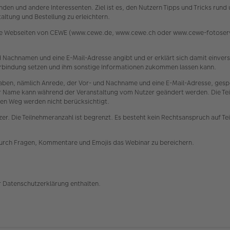
den und andere Interessenten. Ziel ist es, den Nutzern Tipps und Tricks run
ltung und Bestellung zu erleichtern.
die Webseiten von CEWE (www.cewe.de, www.cewe.ch oder www.cewe-fotoservi
 und Nachnamen und eine E-Mail-Adresse angibt und er erklärt sich damit einv
 Verbindung setzen und ihm sonstige Informationen zukommen lassen kann.
n, nämlich Anrede, der Vor- und Nachname und eine E-Mail-Adresse, gespe
ser Name kann während der Veranstaltung vom Nutzer geändert werden. Die Tei
en Weg werden nicht berücksichtigt.
er. Die Teilnehmeranzahl ist begrenzt. Es besteht kein Rechtsanspruch auf Te
durch Fragen, Kommentare und Emojis das Webinar zu bereichern.
r Datenschutzerklärung enthalten.