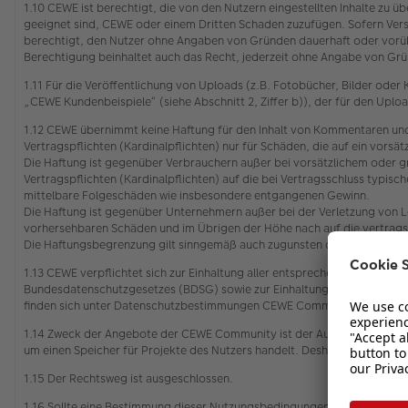
1.10 CEWE ist berechtigt, die von den Nutzern eingestellten Inhalte zu
geeignet sind, CEWE oder einem Dritten Schaden zuzufügen. Sofern Vers
berechtigt, den Nutzer ohne Angaben von Gründen dauerhaft oder vorü
Berechtigung beinhaltet auch das Recht, jederzeit ohne Angabe von Grün
1.11 Für die Veröffentlichung von Uploads (z.B. Fotobücher, Bilder od
„CEWE Kundenbeispiele“ (siehe Abschnitt 2, Ziffer b)), der für den Upl
1.12 CEWE übernimmt keine Haftung für den Inhalt von Kommentaren und
Vertragspflichten (Kardinalpflichten) nur für Schäden, die auf ein vors
Die Haftung ist gegenüber Verbrauchern außer bei vorsätzlichem oder g
Vertragspflichten (Kardinalpflichten) auf die bei Vertragsschluss typi
mittelbare Folgeschäden wie insbesondere entgangenen Gewinn.
Die Haftung ist gegenüber Unternehmern außer bei der Verletzung von L
vorhersehbaren Schäden und im Übrigen der Höhe nach auf die vertrags
Die Haftungsbegrenzung gilt sinngemäß auch zugunsten der Mitarbeiter
1.13 CEWE verpflichtet sich zur Einhaltung aller entsprechenden gelt
Bundesdatenschutzgesetzes (BDSG) sowie zur Einhaltung des Gesetzes ü
finden sich unter Datenschutzbestimmungen CEWE Community
1.14 Zweck der Angebote der CEWE Community ist der Austausch zwischen
um einen Speicher für Projekte des Nutzers handelt. Deshalb wird eine
1.15 Der Rechtsweg ist ausgeschlossen.
1.16 Sollte eine Bestimmung dieser Nutzungsbedingungen unwirksam oder