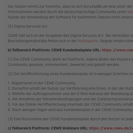
Der Nutzer nimmt zur Kenntnis, dass es sich bei phpBB um eine unter der
Informationen werden durch die deutschsprachige Community unter
ww
Nutzer die Verwendung der Software für bestimmte Zwecke nicht untersa
(5) Digital Services Act
CEWE hält sich an die Vorgaben des Digital Services Act. Bei Verstöße
Beurteilungsmaßstäbe finden sich in der
Nettiquette
. Illegale Inhalte 
b) Teilbereich Plattform: CEWE Kundenbeispiele URL:
https://www.cew
(1) Die CEWE Community dient als Plattform, eigene Bilder des Nutzer
Community gesehen, kommentiert, bewertet und geteilt werden.
(2) Die Veröffentlichung eines Kundenbeispiels ist in wenigen Schritten m
1. Registrieren in der CEWE Community.
2. Daraufhin erhält der Nutzer zur Verifizierung eine Email, in der der Nu
3. Mithilfe der Auftragsnummer und der E-Mail-Adresse der Bestellung
4. Mit Annahme der Teilnahmebedingungen und der Datenschutzerklärung
5. Für die Online-Veröffentlichung innerhalb der CEWE Community erhäl
6. Nach wenigen Tagen wird das Kundenbeispiel in der CEWE Community 
(3) Eine Rücknahme der CEWE Kundenbeispiele durch den Nutzer ist jede
c) Teilbereich Plattform: CEWE Webinare URL:
https://www.cewe.de/c