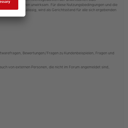
ngungen im Ganzen unwirksam. Für diese Nutzungsbedingungen und die
). Soweit zulässig, wird als Gerichtsstand für alle sich ergebenden
Softwarefragen, Bewertungen/Fragen zu Kundenbeispielen, Fragen und
auch von externen Personen, die nicht im Forum angemeldet sind,