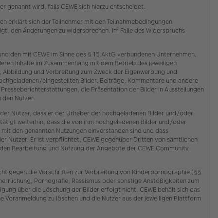
 genannt wird, falls CEWE sich hierzu entscheidet.
n erklärt sich der Teilnehmer mit den Teilnahmebedingungen
tigt, den Änderungen zu widersprechen. Im Falle des Widerspruchs
E und den mit CEWE im Sinne des § 15 AktG verbundenen Unternehmen,
deren Inhalte im Zusammenhang mit dem Betrieb des jeweiligen
ng, Abbildung und Verbreitung zum Zweck der Eigenwerbung und
hochgeladenen/eingestellten Bilder, Beiträge, Kommentare und andere
n Presseberichterstattungen, die Präsentation der Bilder in Ausstellungen
 den Nutzer.
 der Nutzer, dass er der Urheber der hochgeladenen Bilder und/oder
tätigt weiterhin, dass die von ihm hochgeladenen Bilder und/oder
n mit den genannten Nutzungen einverstanden sind und dass
der Nutzer. Er ist verpflichtet, CEWE gegenüber Dritten von sämtlichen
chenden Bearbeitung und Nutzung der Angebote der CEWE Community
cht gegen die Vorschriften zur Verbreitung von Kinderpornographie (§§
rherrlichung, Pornografie, Rassismus oder sonstige Anstößigkeiten zum
ung über die Löschung der Bilder erfolgt nicht. CEWE behält sich das
e Voranmeldung zu löschen und die Nutzer aus der jeweiligen Plattform