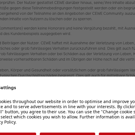
 überprüfen. Der Nutzer gestattet CEWE darüber hinaus, seine/ihre Inhalte ab
töße gegen diese Teilnahmebedingungen festgestellt werden oder ein begrün
bergehend von der Teilnahme an den Angeboten der CEWE Community auszusch
den Inhalte von Nutzern zu löschen oder zu sperren.
er Kommentare) werden keine Honorare und keine Vergütung bezahlt, mit Ausn
oad des Kundenbeispiels ausgegeben wird.
 Beiträgen der Nutzer. CEWE haftet mit Ausnahme der Verletzung von Leben,
ätzliches oder grob fahrlässiges Verhalten zurückzuführen sind. Dies gilt au
rob fahrlässigem Verhalten oder bei Schäden aus der Verletzung von Leben, 
scherweise vorhersehbaren Schäden und im Übrigen der Höhe nach auf die vert
eben, Körper und Gesundheit oder vorsätzlichem oder grob fahrlässigem Verh
typischen Durchschnittsschäden begrenzt. Dies gilt auch für mittelbare Sc
 und Erfüllungsgehilfen von CEWE.
enden datenschutzrechtlichen Bestimmungen, insbesondere zur Einhaltung d
ber den Datenschutz und den Schutz der Privatsphäre in der Telekommunikat
 fotobegeisterten Personen und CEWE (siehe oben Ziffer 1.2). Es wird ausd
 Haftung für etwaigen Datenverlust seitens CEWE nicht übernommen.
 undurchführbar sein, tritt an ihre Stelle die gültige oder durchführbare