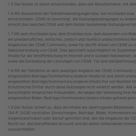
1.5 Der Nutzer ist damit einverstanden, dass sein Benutzername, mit de
1.6 Mit Akzeptieren der Teilnahmebedingungen bzw. mit Hochladen bzw.
einverstanden. CEWE ist berechtigt, die Nutzungsbedingungen zu ändern.
erlischt das zwischen CEWE und dem Nutzer bestehende Nutzungsverhält
1.7 Mit dem Hochladen bzw. dem Einstellen bzw. dem Absenden von Bild
ein unwiderrufliches, einfaches, zeitlich und räumlich unbeschränktes
Angebotes der CEWE Community sowie für die PR-Arbeit von CEWE zu nut
Selbstdarstellung von CEWE. Dies geschieht ausschließlich im Zusamme
Inhalte für die Veröffentlichung im Internet und in sozialen Netzwerken,
sowie die Darstellung der Leistungen von CEWE. Für eine darüberhinau
1.8 Mit der Teilnahme an dem jeweiligen Angebot der CEWE Community (s
eingestellten Beiträge/Kommentare/anderer Inhalte ist und damit unein
eingestellten Beiträge/Kommentare/anderen Inhalte frei von Rechten Dr
Schutzrechte Dritter durch diese Nutzungen nicht verletzt werden. Alle a
berechtigten Ansprüchen freizustellen, die wegen der Verletzung ihr
eingestellten Bilder/Beiträge/Kommentare/andere Inhalte geltend gem
1.9 Der Nutzer sichert zu, dass die Inhalte der übertragenen Bilddatei
184 ff. StGB) verstoßen. Einreichungen, Beiträge, Bilder, Kommentare o
Gegenstand haben oder darauf gerichtet sind, den die Angebote der CEW
Recht vor, den betreffenden Account und die damit verbundenen Komment
auszuschließen.