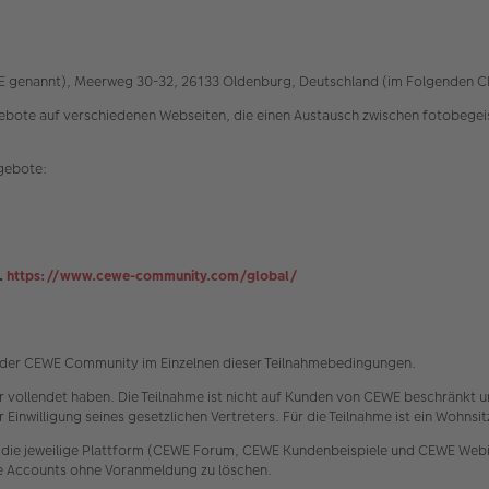
EWE genannt), Meerweg 30-32, 26133 Oldenburg, Deutschland (im Folgenden 
e auf verschiedenen Webseiten, die einen Austausch zwischen fotobegeiste
ngebote:
.
https://www.cewe-community.com/global/
e der CEWE Community im Einzelnen dieser Teilnahmebedingungen.
hr vollendet haben. Die Teilnahme ist nicht auf Kunden von CEWE beschränkt u
 Einwilligung seines gesetzlichen Vertreters. Für die Teilnahme ist ein Wohns
 die jeweilige Plattform (CEWE Forum, CEWE Kundenbeispiele und CEWE Webin
ke Accounts ohne Voranmeldung zu löschen.