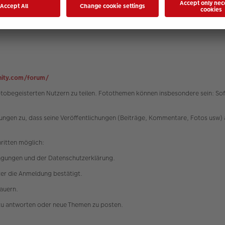
 Partei eine unzumutbare Härte darstellen würde, werden die Nutzungsbedi
t der Bundesrepublik Deutschland unter Ausschluss des UN-Kaufrechtes (CISG
ity.com/forum/
fotobegeisterten Nutzern zu teilen. Fotothemen können insbesondere sein: 
ngen zu, dass seine Veröffentlichungen (Beiträge, Kommentare, Fotos usw) 
hritten möglich:
ngungen und der Datenschutzerklärung.
tzer die Anmeldung bestätigt.
dauern.
zu antworten oder neue Themen zu posten.