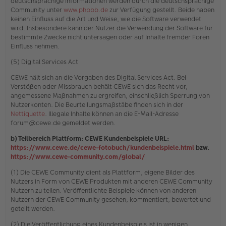
deutschsprachige Informationen werden durch die deutschsprachige
Community unter
www.phpbb.de
zur Verfügung gestellt. Beide haben
keinen Einfluss auf die Art und Weise, wie die Software verwendet
wird. Insbesondere kann der Nutzer die Verwendung der Software für
bestimmte Zwecke nicht untersagen oder auf Inhalte fremder Foren
Einfluss nehmen.
(5) Digital Services Act
CEWE hält sich an die Vorgaben des Digital Services Act. Bei
Verstößen oder Missbrauch behält CEWE sich das Recht vor,
angemessene Maßnahmen zu ergreifen, einschließlich Sperrung von
Nutzerkonten. Die Beurteilungsmaßstäbe finden sich in der
Nettiquette
. Illegale Inhalte können an die E-Mail-Adresse
forum@cewe.de gemeldet werden.
b) Teilbereich Plattform: CEWE Kundenbeispiele URL:
https://www.cewe.de/cewe-fotobuch/kundenbeispiele.html
bzw.
https://www.cewe-community.com/global/
(1) Die CEWE Community dient als Plattform, eigene Bilder des
Nutzers in Form von CEWE Produkten mit anderen CEWE Community
Nutzern zu teilen. Veröffentlichte Beispiele können von anderen
Nutzern der CEWE Community gesehen, kommentiert, bewertet und
geteilt werden.
(2) Die Veröffentlichung eines Kundenbeispiels ist in wenigen