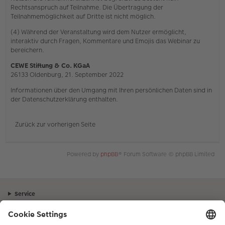
Rechtsanspruch auf Teilnahme. Die Übertragung der
Teilnahmemöglichkeit auf Dritte ist nicht möglich.
(4) Während der Veranstaltung wird dem Nutzer ermöglicht,
interaktiv durch Fragen, Kommentare und Emojis das Webinar zu
bereichern.
CEWE Stiftung & Co. KGaA
26133 Oldenburg, 21. September 2022
Informationen über den Umgang mit Ihren persönlichen Daten sind in
der Datenschutzerklärung enthalten.
Zurück zur vorherigen Seite
Powered by
phpBB
® Forum Software © phpBB Limited
Service
Unternehmen