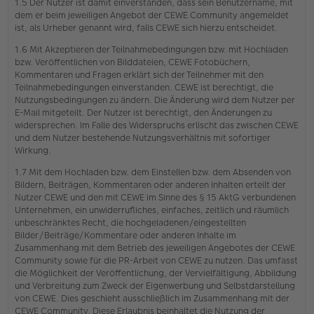
1.5 Der Nutzer ist damit einverstanden, dass sein Benutzername, mit
dem er beim jeweiligen Angebot der CEWE Community angemeldet
ist, als Urheber genannt wird, falls CEWE sich hierzu entscheidet.
1.6 Mit Akzeptieren der Teilnahmebedingungen bzw. mit Hochladen
bzw. Veröffentlichen von Bilddateien, CEWE Fotobüchern,
Kommentaren und Fragen erklärt sich der Teilnehmer mit den
Teilnahmebedingungen einverstanden. CEWE ist berechtigt, die
Nutzungsbedingungen zu ändern. Die Änderung wird dem Nutzer per
E-Mail mitgeteilt. Der Nutzer ist berechtigt, den Änderungen zu
widersprechen. Im Falle des Widerspruchs erlischt das zwischen CEWE
und dem Nutzer bestehende Nutzungsverhältnis mit sofortiger
Wirkung.
1.7 Mit dem Hochladen bzw. dem Einstellen bzw. dem Absenden von
Bildern, Beiträgen, Kommentaren oder anderen Inhalten erteilt der
Nutzer CEWE und den mit CEWE im Sinne des § 15 AktG verbundenen
Unternehmen, ein unwiderrufliches, einfaches, zeitlich und räumlich
unbeschränktes Recht, die hochgeladenen/eingestellten
Bilder/Beiträge/Kommentare oder anderen Inhalte im
Zusammenhang mit dem Betrieb des jeweiligen Angebotes der CEWE
Community sowie für die PR-Arbeit von CEWE zu nutzen. Das umfasst
die Möglichkeit der Veröffentlichung, der Vervielfältigung, Abbildung
und Verbreitung zum Zweck der Eigenwerbung und Selbstdarstellung
von CEWE. Dies geschieht ausschließlich im Zusammenhang mit der
CEWE Community. Diese Erlaubnis beinhaltet die Nutzung der