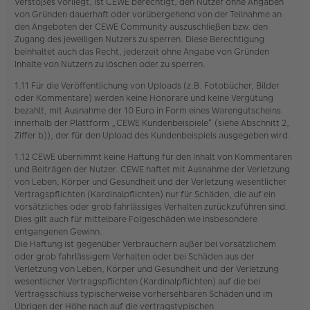
Verstoßes vorliegt, ist CEWE berechtigt, den Nutzer ohne Angaben
von Gründen dauerhaft oder vorübergehend von der Teilnahme an
den Angeboten der CEWE Community auszuschließen bzw. den
Zugang des jeweiligen Nutzers zu sperren. Diese Berechtigung
beinhaltet auch das Recht, jederzeit ohne Angabe von Gründen
Inhalte von Nutzern zu löschen oder zu sperren.
1.11 Für die Veröffentlichung von Uploads (z.B. Fotobücher, Bilder
oder Kommentare) werden keine Honorare und keine Vergütung
bezahlt, mit Ausnahme der 10 Euro in Form eines Warengutscheins
innerhalb der Plattform „CEWE Kundenbeispiele“ (siehe Abschnitt 2,
Ziffer b)), der für den Upload des Kundenbeispiels ausgegeben wird.
1.12 CEWE übernimmt keine Haftung für den Inhalt von Kommentaren
und Beiträgen der Nutzer. CEWE haftet mit Ausnahme der Verletzung
von Leben, Körper und Gesundheit und der Verletzung wesentlicher
Vertragspflichten (Kardinalpflichten) nur für Schäden, die auf ein
vorsätzliches oder grob fahrlässiges Verhalten zurückzuführen sind.
Dies gilt auch für mittelbare Folgeschäden wie insbesondere
entgangenen Gewinn.
Die Haftung ist gegenüber Verbrauchern außer bei vorsätzlichem
oder grob fahrlässigem Verhalten oder bei Schäden aus der
Verletzung von Leben, Körper und Gesundheit und der Verletzung
wesentlicher Vertragspflichten (Kardinalpflichten) auf die bei
Vertragsschluss typischerweise vorhersehbaren Schäden und im
Übrigen der Höhe nach auf die vertragstypischen