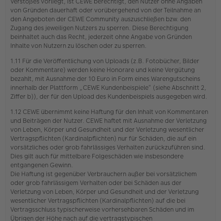
Verstoßes vorliegt, ist CEWE berechtigt, den Nutzer ohne Angaben
von Gründen dauerhaft oder vorübergehend von der Teilnahme an
den Angeboten der CEWE Community auszuschließen bzw. den
Zugang des jeweiligen Nutzers zu sperren. Diese Berechtigung
beinhaltet auch das Recht, jederzeit ohne Angabe von Gründen
Inhalte von Nutzern zu löschen oder zu sperren.
1.11 Für die Veröffentlichung von Uploads (z.B. Fotobücher, Bilder
oder Kommentare) werden keine Honorare und keine Vergütung
bezahlt, mit Ausnahme der 10 Euro in Form eines Warengutscheins
innerhalb der Plattform „CEWE Kundenbeispiele“ (siehe Abschnitt 2,
Ziffer b)), der für den Upload des Kundenbeispiels ausgegeben wird.
1.12 CEWE übernimmt keine Haftung für den Inhalt von Kommentaren
und Beiträgen der Nutzer. CEWE haftet mit Ausnahme der Verletzung
von Leben, Körper und Gesundheit und der Verletzung wesentlicher
Vertragspflichten (Kardinalpflichten) nur für Schäden, die auf ein
vorsätzliches oder grob fahrlässiges Verhalten zurückzuführen sind.
Dies gilt auch für mittelbare Folgeschäden wie insbesondere
entgangenen Gewinn.
Die Haftung ist gegenüber Verbrauchern außer bei vorsätzlichem
oder grob fahrlässigem Verhalten oder bei Schäden aus der
Verletzung von Leben, Körper und Gesundheit und der Verletzung
wesentlicher Vertragspflichten (Kardinalpflichten) auf die bei
Vertragsschluss typischerweise vorhersehbaren Schäden und im
Übrigen der Höhe nach auf die vertragstypischen