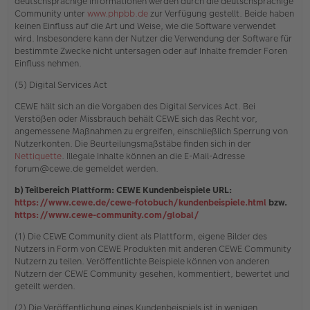
deutschsprachige Informationen werden durch die deutschsprachige
Community unter
www.phpbb.de
zur Verfügung gestellt. Beide haben
keinen Einfluss auf die Art und Weise, wie die Software verwendet
wird. Insbesondere kann der Nutzer die Verwendung der Software für
bestimmte Zwecke nicht untersagen oder auf Inhalte fremder Foren
Einfluss nehmen.
(5) Digital Services Act
CEWE hält sich an die Vorgaben des Digital Services Act. Bei
Verstößen oder Missbrauch behält CEWE sich das Recht vor,
angemessene Maßnahmen zu ergreifen, einschließlich Sperrung von
Nutzerkonten. Die Beurteilungsmaßstäbe finden sich in der
Nettiquette
. Illegale Inhalte können an die E-Mail-Adresse
forum@cewe.de gemeldet werden.
b) Teilbereich Plattform: CEWE Kundenbeispiele URL:
https://www.cewe.de/cewe-fotobuch/kundenbeispiele.html
bzw.
https://www.cewe-community.com/global/
(1) Die CEWE Community dient als Plattform, eigene Bilder des
Nutzers in Form von CEWE Produkten mit anderen CEWE Community
Nutzern zu teilen. Veröffentlichte Beispiele können von anderen
Nutzern der CEWE Community gesehen, kommentiert, bewertet und
geteilt werden.
(2) Die Veröffentlichung eines Kundenbeispiels ist in wenigen