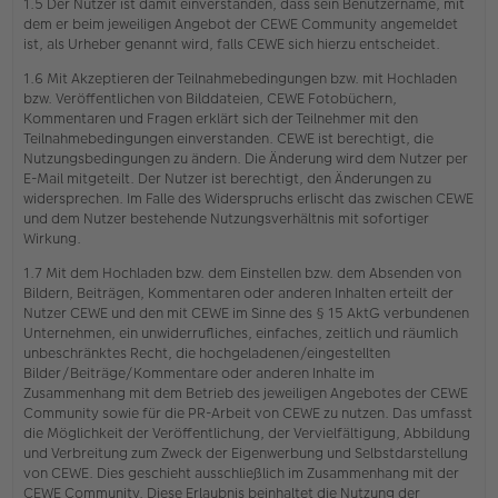
1.5 Der Nutzer ist damit einverstanden, dass sein Benutzername, mit
dem er beim jeweiligen Angebot der CEWE Community angemeldet
ist, als Urheber genannt wird, falls CEWE sich hierzu entscheidet.
1.6 Mit Akzeptieren der Teilnahmebedingungen bzw. mit Hochladen
bzw. Veröffentlichen von Bilddateien, CEWE Fotobüchern,
Kommentaren und Fragen erklärt sich der Teilnehmer mit den
Teilnahmebedingungen einverstanden. CEWE ist berechtigt, die
Nutzungsbedingungen zu ändern. Die Änderung wird dem Nutzer per
E-Mail mitgeteilt. Der Nutzer ist berechtigt, den Änderungen zu
widersprechen. Im Falle des Widerspruchs erlischt das zwischen CEWE
und dem Nutzer bestehende Nutzungsverhältnis mit sofortiger
Wirkung.
1.7 Mit dem Hochladen bzw. dem Einstellen bzw. dem Absenden von
Bildern, Beiträgen, Kommentaren oder anderen Inhalten erteilt der
Nutzer CEWE und den mit CEWE im Sinne des § 15 AktG verbundenen
Unternehmen, ein unwiderrufliches, einfaches, zeitlich und räumlich
unbeschränktes Recht, die hochgeladenen/eingestellten
Bilder/Beiträge/Kommentare oder anderen Inhalte im
Zusammenhang mit dem Betrieb des jeweiligen Angebotes der CEWE
Community sowie für die PR-Arbeit von CEWE zu nutzen. Das umfasst
die Möglichkeit der Veröffentlichung, der Vervielfältigung, Abbildung
und Verbreitung zum Zweck der Eigenwerbung und Selbstdarstellung
von CEWE. Dies geschieht ausschließlich im Zusammenhang mit der
CEWE Community. Diese Erlaubnis beinhaltet die Nutzung der