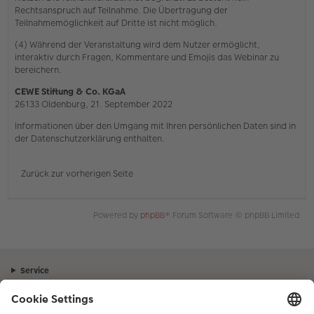
Rechtsanspruch auf Teilnahme. Die Übertragung der
Teilnahmemöglichkeit auf Dritte ist nicht möglich.
(4) Während der Veranstaltung wird dem Nutzer ermöglicht,
interaktiv durch Fragen, Kommentare und Emojis das Webinar zu
bereichern.
CEWE Stiftung & Co. KGaA
26133 Oldenburg, 21. September 2022
Informationen über den Umgang mit Ihren persönlichen Daten sind in
der Datenschutzerklärung enthalten.
Zurück zur vorherigen Seite
Powered by
phpBB
® Forum Software © phpBB Limited
Service
Unternehmen