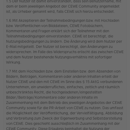
1.5 Der Nutzer ist damit einverstanden, dass sein Benutzername, mit
dem er beim jeweiligen Angebot der CEWE Community angemeldet
ist, als Urheber genannt wird, falls CEWE sich hierzu entscheidet.
1.6 Mit Akzeptieren der Teilnahmebedingungen bzw. mit Hochladen
bzw. Veröffentlichen von Bilddateien, CEWE Fotobüchern,
Kommentaren und Fragen erklärt sich der Teilnehmer mit den
Teilnahmebedingungen einverstanden. CEWE ist berechtigt, die
Nutzungsbedingungen zu ändern. Die Änderung wird dem Nutzer per
E-Mail mitgeteilt. Der Nutzer ist berechtigt, den Änderungen zu
widersprechen. Im Falle des Widerspruchs erlischt das zwischen CEWE
und dem Nutzer bestehende Nutzungsverhältnis mit sofortiger
Wirkung.
1.7 Mit dem Hochladen bzw. dem Einstellen bzw. dem Absenden von
Bildern, Beiträgen, Kommentaren oder anderen Inhalten erteilt der
Nutzer CEWE und den mit CEWE im Sinne des § 15 AktG verbundenen
Unternehmen, ein unwiderrufliches, einfaches, zeitlich und räumlich
unbeschränktes Recht, die hochgeladenen/eingestellten
Bilder/Beiträge/Kommentare oder anderen Inhalte im
Zusammenhang mit dem Betrieb des jeweiligen Angebotes der CEWE
Community sowie für die PR-Arbeit von CEWE zu nutzen. Das umfasst
die Möglichkeit der Veröffentlichung, der Vervielfältigung, Abbildung
und Verbreitung zum Zweck der Eigenwerbung und Selbstdarstellung
von CEWE. Dies geschieht ausschließlich im Zusammenhang mit der
CEWE Community. Diese Erlaubnis beinhaltet die Nutzung der