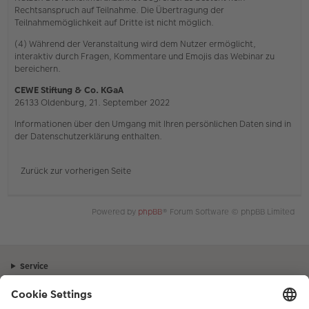
Rechtsanspruch auf Teilnahme. Die Übertragung der
Teilnahmemöglichkeit auf Dritte ist nicht möglich.
(4) Während der Veranstaltung wird dem Nutzer ermöglicht,
interaktiv durch Fragen, Kommentare und Emojis das Webinar zu
bereichern.
CEWE Stiftung & Co. KGaA
26133 Oldenburg, 21. September 2022
Informationen über den Umgang mit Ihren persönlichen Daten sind in
der Datenschutzerklärung enthalten.
Zurück zur vorherigen Seite
Powered by
phpBB
® Forum Software © phpBB Limited
Service
Unternehmen