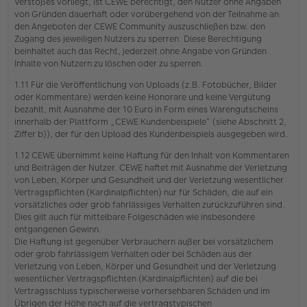
Verstoßes vorliegt, ist CEWE berechtigt, den Nutzer ohne Angaben
von Gründen dauerhaft oder vorübergehend von der Teilnahme an
den Angeboten der CEWE Community auszuschließen bzw. den
Zugang des jeweiligen Nutzers zu sperren. Diese Berechtigung
beinhaltet auch das Recht, jederzeit ohne Angabe von Gründen
Inhalte von Nutzern zu löschen oder zu sperren.
1.11 Für die Veröffentlichung von Uploads (z.B. Fotobücher, Bilder
oder Kommentare) werden keine Honorare und keine Vergütung
bezahlt, mit Ausnahme der 10 Euro in Form eines Warengutscheins
innerhalb der Plattform „CEWE Kundenbeispiele“ (siehe Abschnitt 2,
Ziffer b)), der für den Upload des Kundenbeispiels ausgegeben wird.
1.12 CEWE übernimmt keine Haftung für den Inhalt von Kommentaren
und Beiträgen der Nutzer. CEWE haftet mit Ausnahme der Verletzung
von Leben, Körper und Gesundheit und der Verletzung wesentlicher
Vertragspflichten (Kardinalpflichten) nur für Schäden, die auf ein
vorsätzliches oder grob fahrlässiges Verhalten zurückzuführen sind.
Dies gilt auch für mittelbare Folgeschäden wie insbesondere
entgangenen Gewinn.
Die Haftung ist gegenüber Verbrauchern außer bei vorsätzlichem
oder grob fahrlässigem Verhalten oder bei Schäden aus der
Verletzung von Leben, Körper und Gesundheit und der Verletzung
wesentlicher Vertragspflichten (Kardinalpflichten) auf die bei
Vertragsschluss typischerweise vorhersehbaren Schäden und im
Übrigen der Höhe nach auf die vertragstypischen