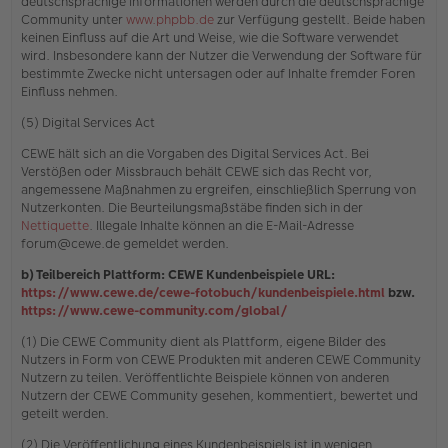
deutschsprachige Informationen werden durch die deutschsprachige
Community unter
www.phpbb.de
zur Verfügung gestellt. Beide haben
keinen Einfluss auf die Art und Weise, wie die Software verwendet
wird. Insbesondere kann der Nutzer die Verwendung der Software für
bestimmte Zwecke nicht untersagen oder auf Inhalte fremder Foren
Einfluss nehmen.
(5) Digital Services Act
CEWE hält sich an die Vorgaben des Digital Services Act. Bei
Verstößen oder Missbrauch behält CEWE sich das Recht vor,
angemessene Maßnahmen zu ergreifen, einschließlich Sperrung von
Nutzerkonten. Die Beurteilungsmaßstäbe finden sich in der
Nettiquette
. Illegale Inhalte können an die E-Mail-Adresse
forum@cewe.de gemeldet werden.
b) Teilbereich Plattform: CEWE Kundenbeispiele URL:
https://www.cewe.de/cewe-fotobuch/kundenbeispiele.html
bzw.
https://www.cewe-community.com/global/
(1) Die CEWE Community dient als Plattform, eigene Bilder des
Nutzers in Form von CEWE Produkten mit anderen CEWE Community
Nutzern zu teilen. Veröffentlichte Beispiele können von anderen
Nutzern der CEWE Community gesehen, kommentiert, bewertet und
geteilt werden.
(2) Die Veröffentlichung eines Kundenbeispiels ist in wenigen