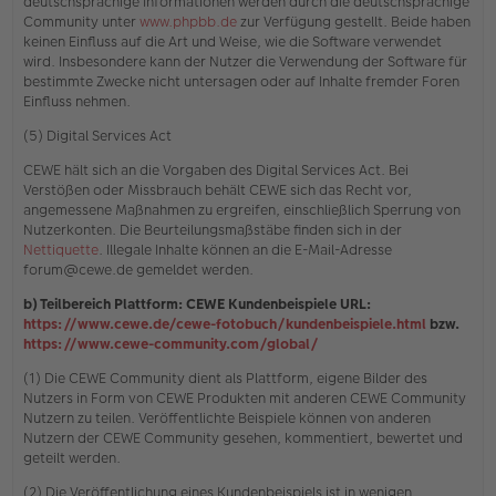
deutschsprachige Informationen werden durch die deutschsprachige
Community unter
www.phpbb.de
zur Verfügung gestellt. Beide haben
keinen Einfluss auf die Art und Weise, wie die Software verwendet
wird. Insbesondere kann der Nutzer die Verwendung der Software für
bestimmte Zwecke nicht untersagen oder auf Inhalte fremder Foren
Einfluss nehmen.
(5) Digital Services Act
CEWE hält sich an die Vorgaben des Digital Services Act. Bei
Verstößen oder Missbrauch behält CEWE sich das Recht vor,
angemessene Maßnahmen zu ergreifen, einschließlich Sperrung von
Nutzerkonten. Die Beurteilungsmaßstäbe finden sich in der
Nettiquette
. Illegale Inhalte können an die E-Mail-Adresse
forum@cewe.de gemeldet werden.
b) Teilbereich Plattform: CEWE Kundenbeispiele URL:
https://www.cewe.de/cewe-fotobuch/kundenbeispiele.html
bzw.
https://www.cewe-community.com/global/
(1) Die CEWE Community dient als Plattform, eigene Bilder des
Nutzers in Form von CEWE Produkten mit anderen CEWE Community
Nutzern zu teilen. Veröffentlichte Beispiele können von anderen
Nutzern der CEWE Community gesehen, kommentiert, bewertet und
geteilt werden.
(2) Die Veröffentlichung eines Kundenbeispiels ist in wenigen