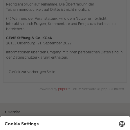
Rechtsanspruch auf Teilnahme. Die Übertragung der
Teilnahmemöglichkeit auf Dritte ist nicht möglich.
(4) Während der Veranstaltung wird dem Nutzer ermöglicht,
interaktiv durch Fragen, Kommentare und Emojis das Webinar zu
bereichern.
CEWE Stiftung & Co. KGaA
26133 Oldenburg, 21. September 2022
Informationen über den Umgang mit Ihren persönlichen Daten sind in
der Datenschutzerklärung enthalten.
Zurück zur vorherigen Seite
Powered by
phpBB
® Forum Software © phpBB Limited
Service
Unternehmen