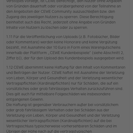
Verstoßes vorliegt, ist CEWE berechtigt, den Nutzer ohne Angaben
von Gründen dauerhaft oder vorübergehend von der Teilnahme an
den Angeboten der CEWE Community auszuschließen bzw. den
Zugang des jeweiligen Nutzers zu sperren. Diese Berechtigung
beinhaltet auch das Recht, jederzeit ohne Angabe von Gründen
Inhalte von Nutzern zu löschen oder zu sperren.
1.11 Für die Veröffentlichung von Uploads (z.B. Fotobücher, Bilder
oder Kommentare) werden keine Honorare und keine Vergütung
bezahlt, mit Ausnahme der 10 Euro in Form eines Warengutscheins
innerhalb der Plattform „CEWE Kundenbeispiele“ (siehe Abschnitt 2,
Ziffer b)), der für den Upload des Kundenbeispiels ausgegeben wird.
1.12 CEWE übernimmt keine Haftung für den Inhalt von Kommentaren
und Beiträgen der Nutzer. CEWE haftet mit Ausnahme der Verletzung
von Leben, Körper und Gesundheit und der Verletzung wesentlicher
Vertragspflichten (Kardinalpflichten) nur für Schäden, die auf ein
vorsätzliches oder grob fahrlässiges Verhalten zurückzuführen sind.
Dies gilt auch für mittelbare Folgeschäden wie insbesondere
entgangenen Gewinn.
Die Haftung ist gegenüber Verbrauchern außer bei vorsätzlichem
oder grob fahrlässigem Verhalten oder bei Schäden aus der
Verletzung von Leben, Körper und Gesundheit und der Verletzung
wesentlicher Vertragspflichten (Kardinalpflichten) auf die bei
Vertragsschluss typischerweise vorhersehbaren Schäden und im
Übrigen der Höhe nach auf die vertragstypischen