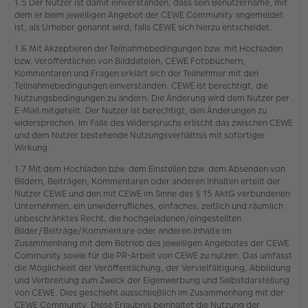
1.5 Der Nutzer ist damit einverstanden, dass sein Benutzername, mit
dem er beim jeweiligen Angebot der CEWE Community angemeldet
ist, als Urheber genannt wird, falls CEWE sich hierzu entscheidet.
1.6 Mit Akzeptieren der Teilnahmebedingungen bzw. mit Hochladen
bzw. Veröffentlichen von Bilddateien, CEWE Fotobüchern,
Kommentaren und Fragen erklärt sich der Teilnehmer mit den
Teilnahmebedingungen einverstanden. CEWE ist berechtigt, die
Nutzungsbedingungen zu ändern. Die Änderung wird dem Nutzer per
E-Mail mitgeteilt. Der Nutzer ist berechtigt, den Änderungen zu
widersprechen. Im Falle des Widerspruchs erlischt das zwischen CEWE
und dem Nutzer bestehende Nutzungsverhältnis mit sofortiger
Wirkung.
1.7 Mit dem Hochladen bzw. dem Einstellen bzw. dem Absenden von
Bildern, Beiträgen, Kommentaren oder anderen Inhalten erteilt der
Nutzer CEWE und den mit CEWE im Sinne des § 15 AktG verbundenen
Unternehmen, ein unwiderrufliches, einfaches, zeitlich und räumlich
unbeschränktes Recht, die hochgeladenen/eingestellten
Bilder/Beiträge/Kommentare oder anderen Inhalte im
Zusammenhang mit dem Betrieb des jeweiligen Angebotes der CEWE
Community sowie für die PR-Arbeit von CEWE zu nutzen. Das umfasst
die Möglichkeit der Veröffentlichung, der Vervielfältigung, Abbildung
und Verbreitung zum Zweck der Eigenwerbung und Selbstdarstellung
von CEWE. Dies geschieht ausschließlich im Zusammenhang mit der
CEWE Community. Diese Erlaubnis beinhaltet die Nutzung der