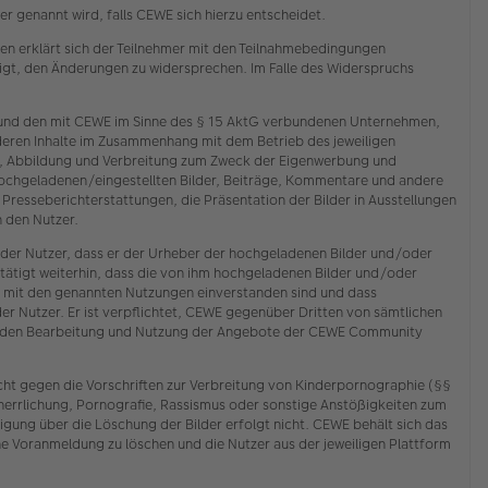
 genannt wird, falls CEWE sich hierzu entscheidet.
n erklärt sich der Teilnehmer mit den Teilnahmebedingungen
tigt, den Änderungen zu widersprechen. Im Falle des Widerspruchs
E und den mit CEWE im Sinne des § 15 AktG verbundenen Unternehmen,
deren Inhalte im Zusammenhang mit dem Betrieb des jeweiligen
ng, Abbildung und Verbreitung zum Zweck der Eigenwerbung und
hochgeladenen/eingestellten Bilder, Beiträge, Kommentare und andere
n Presseberichterstattungen, die Präsentation der Bilder in Ausstellungen
 den Nutzer.
 der Nutzer, dass er der Urheber der hochgeladenen Bilder und/oder
tätigt weiterhin, dass die von ihm hochgeladenen Bilder und/oder
n mit den genannten Nutzungen einverstanden sind und dass
der Nutzer. Er ist verpflichtet, CEWE gegenüber Dritten von sämtlichen
chenden Bearbeitung und Nutzung der Angebote der CEWE Community
cht gegen die Vorschriften zur Verbreitung von Kinderpornographie (§§
rherrlichung, Pornografie, Rassismus oder sonstige Anstößigkeiten zum
ung über die Löschung der Bilder erfolgt nicht. CEWE behält sich das
e Voranmeldung zu löschen und die Nutzer aus der jeweiligen Plattform