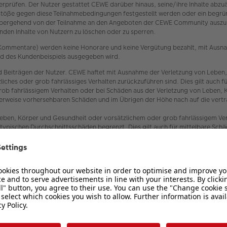
 überprüfen. Der Nutzer gestattet CEWE darüber hinaus, seine/ihre Inhalte ab
töße gegen diese Teilnahmebedingungen festgestellt werden oder ein begrün
bergehend von der Teilnahme an den Angeboten der CEWE Community auszusch
den Inhalte von Nutzern zu löschen oder zu sperren.
er Kommentare) werden keine Honorare und keine Vergütung bezahlt, mit Ausn
oad des Kundenbeispiels ausgegeben wird.
 Beiträgen der Nutzer. CEWE haftet mit Ausnahme der Verletzung von Leben,
ätzliches oder grob fahrlässiges Verhalten zurückzuführen sind. Dies gilt au
rob fahrlässigem Verhalten oder bei Schäden aus der Verletzung von Leben, 
scherweise vorhersehbaren Schäden und im Übrigen der Höhe nach auf die vert
eben, Körper und Gesundheit oder vorsätzlichem oder grob fahrlässigem Verh
typischen Durchschnittsschäden begrenzt. Dies gilt auch für mittelbare Sc
 und Erfüllungsgehilfen von CEWE.
enden datenschutzrechtlichen Bestimmungen, insbesondere zur Einhaltung d
ber den Datenschutz und den Schutz der Privatsphäre in der Telekommunikat
 fotobegeisterten Personen und CEWE (siehe oben Ziffer 1.2). Es wird ausd
 Haftung für etwaigen Datenverlust seitens CEWE nicht übernommen.
 undurchführbar sein, tritt an ihre Stelle die gültige oder durchführbare