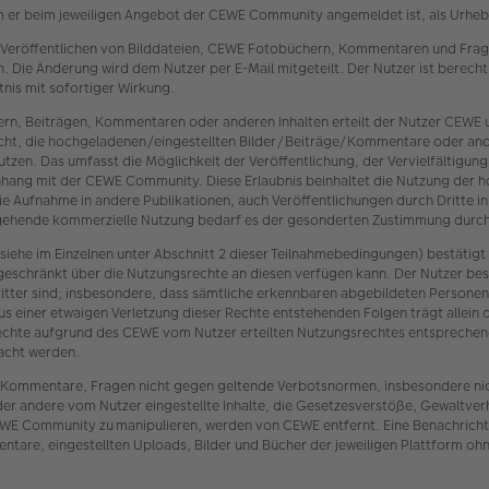
m er beim jeweiligen Angebot der CEWE Community angemeldet ist, als Urheber
 Veröffentlichen von Bilddateien, CEWE Fotobüchern, Kommentaren und Frage
 Die Änderung wird dem Nutzer per E-Mail mitgeteilt. Der Nutzer ist berech
nis mit sofortiger Wirkung.
ern, Beiträgen, Kommentaren oder anderen Inhalten erteilt der Nutzer CEW
 Recht, die hochgeladenen/eingestellten Bilder/Beiträge/Kommentare oder an
zen. Das umfasst die Möglichkeit der Veröffentlichung, der Vervielfältigu
nhang mit der CEWE Community. Diese Erlaubnis beinhaltet die Nutzung der 
 die Aufnahme in andere Publikationen, auch Veröffentlichungen durch Dritte i
sgehende kommerzielle Nutzung bedarf es der gesonderten Zustimmung durch
iehe im Einzelnen unter Abschnitt 2 dieser Teilnahmebedingungen) bestätigt
geschränkt über die Nutzungsrechte an diesen verfügen kann. Der Nutzer bes
itter sind; insbesondere, dass sämtliche erkennbaren abgebildeten Persone
us einer etwaigen Verletzung dieser Rechte entstehenden Folgen trägt allein 
er Rechte aufgrund des CEWE vom Nutzer erteilten Nutzungsrechtes entspre
acht werden.
en, Kommentare, Fragen nicht gegen geltende Verbotsnormen, insbesondere ni
der andere vom Nutzer eingestellte Inhalte, die Gesetzesverstöße, Gewaltve
E Community zu manipulieren, werden von CEWE entfernt. Eine Benachrichtig
are, eingestellten Uploads, Bilder und Bücher der jeweiligen Plattform ohn