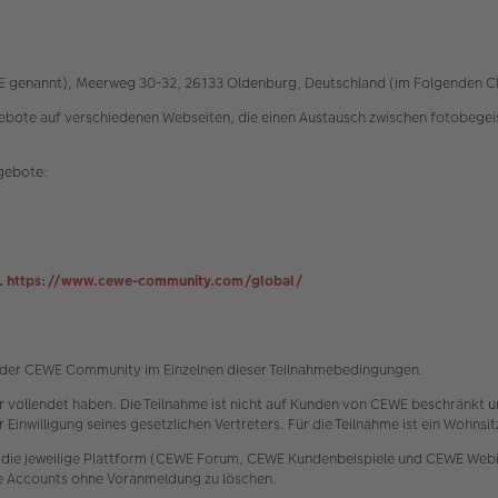
EWE genannt), Meerweg 30-32, 26133 Oldenburg, Deutschland (im Folgenden 
e auf verschiedenen Webseiten, die einen Austausch zwischen fotobegeiste
ngebote:
.
https://www.cewe-community.com/global/
e der CEWE Community im Einzelnen dieser Teilnahmebedingungen.
hr vollendet haben. Die Teilnahme ist nicht auf Kunden von CEWE beschränkt u
 Einwilligung seines gesetzlichen Vertreters. Für die Teilnahme ist ein Wohns
 die jeweilige Plattform (CEWE Forum, CEWE Kundenbeispiele und CEWE Webin
ke Accounts ohne Voranmeldung zu löschen.