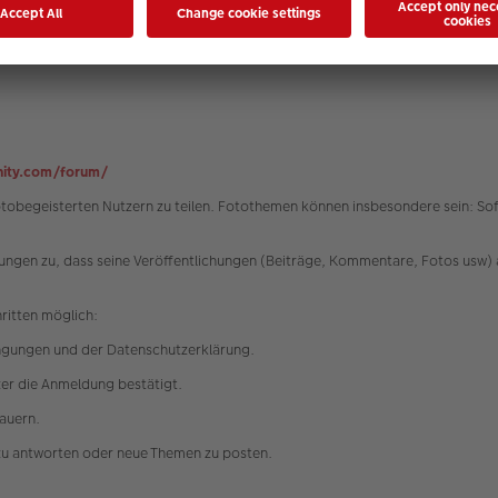
 Partei eine unzumutbare Härte darstellen würde, werden die Nutzungsbedi
t der Bundesrepublik Deutschland unter Ausschluss des UN-Kaufrechtes (CISG
ity.com/forum/
fotobegeisterten Nutzern zu teilen. Fotothemen können insbesondere sein: 
ngen zu, dass seine Veröffentlichungen (Beiträge, Kommentare, Fotos usw) 
hritten möglich:
ngungen und der Datenschutzerklärung.
tzer die Anmeldung bestätigt.
dauern.
zu antworten oder neue Themen zu posten.