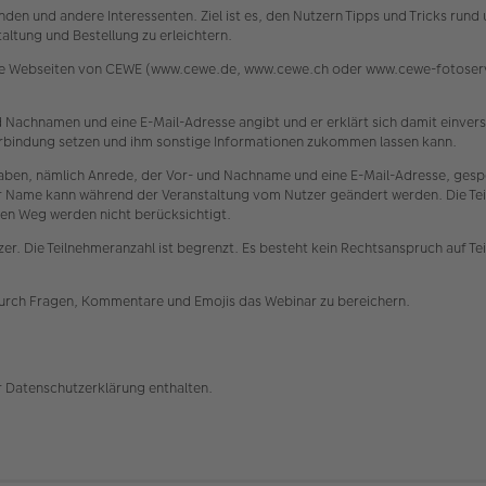
den und andere Interessenten. Ziel ist es, den Nutzern Tipps und Tricks run
ltung und Bestellung zu erleichtern.
die Webseiten von CEWE (www.cewe.de, www.cewe.ch oder www.cewe-fotoservi
 und Nachnamen und eine E-Mail-Adresse angibt und er erklärt sich damit einv
 Verbindung setzen und ihm sonstige Informationen zukommen lassen kann.
n, nämlich Anrede, der Vor- und Nachname und eine E-Mail-Adresse, gespe
ser Name kann während der Veranstaltung vom Nutzer geändert werden. Die Tei
en Weg werden nicht berücksichtigt.
er. Die Teilnehmeranzahl ist begrenzt. Es besteht kein Rechtsanspruch auf Te
durch Fragen, Kommentare und Emojis das Webinar zu bereichern.
r Datenschutzerklärung enthalten.