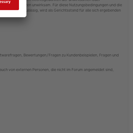
ngungen im Ganzen unwirksam. Für diese Nutzungsbedingungen und die
). Soweit zulässig, wird als Gerichtsstand für alle sich ergebenden
Softwarefragen, Bewertungen/Fragen zu Kundenbeispielen, Fragen und
auch von externen Personen, die nicht im Forum angemeldet sind,