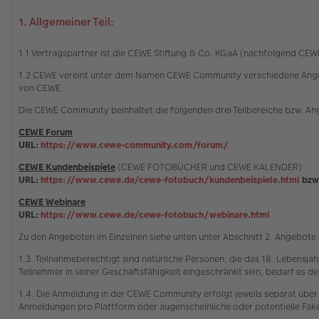
1. Allgemeiner Teil:
1.1 Vertragspartner ist die CEWE Stiftung & Co. KGaA (nachfolgend C
1.2 CEWE vereint unter dem Namen CEWE Community verschiedene Angebot
von CEWE.
Die CEWE Community beinhaltet die folgenden drei Teilbereiche bzw. A
CEWE Forum
URL:
https://www.cewe-community.com/forum/
CEWE Kundenbeispiele
(CEWE FOTOBÜCHER und CEWE KALENDER)
URL:
https://www.cewe.de/cewe-fotobuch/kundenbeispiele.html
bzw
CEWE Webinare
URL:
https://www.cewe.de/cewe-fotobuch/webinare.html
Zu den Angeboten im Einzelnen siehe unten unter Abschnitt 2. Angebot
1.3. Teilnahmeberechtigt sind natürliche Personen, die das 18. Lebensja
Teilnehmer in seiner Geschäftsfähigkeit eingeschränkt sein, bedarf es der
1.4. Die Anmeldung in der CEWE Community erfolgt jeweils separat über
Anmeldungen pro Plattform oder augenscheinliche oder potentielle Fa