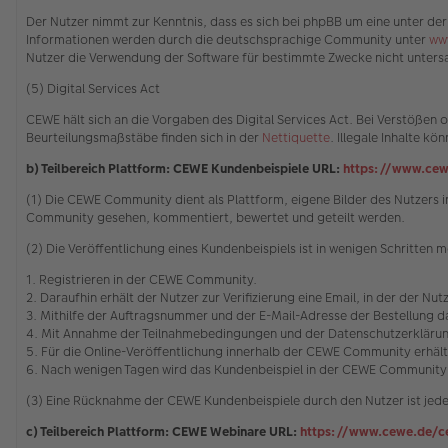
Der Nutzer nimmt zur Kenntnis, dass es sich bei phpBB um eine unter der
Informationen werden durch die deutschsprachige Community unter
ww
Nutzer die Verwendung der Software für bestimmte Zwecke nicht untersa
(5) Digital Services Act
CEWE hält sich an die Vorgaben des Digital Services Act. Bei Verstöße
Beurteilungsmaßstäbe finden sich in der
Nettiquette
. Illegale Inhalte 
b) Teilbereich Plattform: CEWE Kundenbeispiele URL:
https://www.cew
(1) Die CEWE Community dient als Plattform, eigene Bilder des Nutzer
Community gesehen, kommentiert, bewertet und geteilt werden.
(2) Die Veröffentlichung eines Kundenbeispiels ist in wenigen Schritten m
1. Registrieren in der CEWE Community.
2. Daraufhin erhält der Nutzer zur Verifizierung eine Email, in der der Nu
3. Mithilfe der Auftragsnummer und der E-Mail-Adresse der Bestellung
4. Mit Annahme der Teilnahmebedingungen und der Datenschutzerklärung
5. Für die Online-Veröffentlichung innerhalb der CEWE Community erhäl
6. Nach wenigen Tagen wird das Kundenbeispiel in der CEWE Community 
(3) Eine Rücknahme der CEWE Kundenbeispiele durch den Nutzer ist jede
c) Teilbereich Plattform: CEWE Webinare URL:
https://www.cewe.de/c