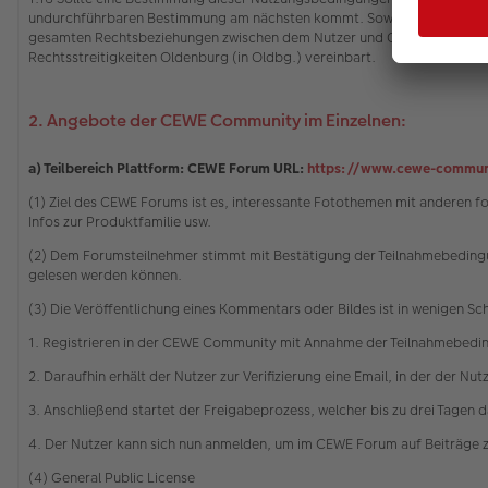
undurchführbaren Bestimmung am nächsten kommt. Soweit dies für eine
gesamten Rechtsbeziehungen zwischen dem Nutzer und CEWE gilt das Rech
Rechtsstreitigkeiten Oldenburg (in Oldbg.) vereinbart.
2. Angebote der CEWE Community im Einzelnen:
a) Teilbereich Plattform: CEWE Forum URL:
https://www.cewe-commun
(1) Ziel des CEWE Forums ist es, interessante Fotothemen mit anderen 
Infos zur Produktfamilie usw.
(2) Dem Forumsteilnehmer stimmt mit Bestätigung der Teilnahmebedingu
gelesen werden können.
(3) Die Veröffentlichung eines Kommentars oder Bildes ist in wenigen Sc
1. Registrieren in der CEWE Community mit Annahme der Teilnahmebedi
2. Daraufhin erhält der Nutzer zur Verifizierung eine Email, in der der Nu
3. Anschließend startet der Freigabeprozess, welcher bis zu drei Tagen 
4. Der Nutzer kann sich nun anmelden, um im CEWE Forum auf Beiträge 
(4) General Public License