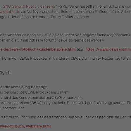
 „
GNU General Public License v2
“ (GPL) bereitgestellten Foren-Software vo
w.phpbb.de
zur Verfügung gestellt. Beide haben keinen Einfluss auf die Art 
gen oder auf Inhalte fremder Foren Einfluss nehmen.
n oder Missbrauch behält CEWE sich das Recht vor, angemessene Maßnahmen zu
können an die E-Mail-Adresse forum@cewe.de gemeldet werden.
e.de/cewe-fotobuch/kundenbeispiele.html
bzw.
https://www.cewe-commu
s in Form von CEWE Produkten mit anderen CEWE Community Nutzern zu teilen.
öglich:
tzer die Anmeldung bestätigt.
 das gewünschte CEWE Produkt auswählen.
 wird das Kundenbeispiel bei CEWE eingereicht.
t der Nutzer einen 10€ Warengutschein. Dieser wird per E-Mail zugesendet. E
veröffentlicht.
rzeit durch Löschung des betreffenden Beispiels über das persönliche Benutz
ewe-fotobuch/webinare.html