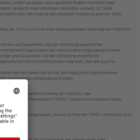
zuändern, sofern sie gegen oben genannte Regeln verstoßen oder
deter Verdacht eines derartigen Verstoßes vorliegt, ist CEWE
ließen bzw. den Zugang des jeweiligen Nutzers zu sperren. Diese
ahme der 10 Euro in Form eines Warengutscheins innerhalb der Plattform
 Körper und Gesundheit und der Verletzung wesentlicher
ch für mittelbare Folgeschäden wie insbesondere entgangenen Gewinn.
Körper und Gesundheit und der Verletzung wesentlicher
ragstypischen Durchschnittsschäden begrenzt. Dies gilt auch für
alten des Betreibers auf die bei Vertragsschluss typischerweise
häden, insbesondere entgangenen Gewinn.
er EU-Datenschutzgrundverordnung (EU-DSGVO), des
ion und bei den Telemedien (TTDSG). Nähere Informationen hierzu
rücklich darauf hingewiesen, dass es sich bei der CEWE Community nicht
 Bestimmung, die dem Rechtsgedanken der unwirksamen oder