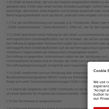
1.10 CEWE ist berechtigt, die von den Nutzern eingestellten Inhalte zu
geeignet sind, CEWE oder einem Dritten Schaden zuzufügen. Sofern Vers
berechtigt, den Nutzer ohne Angaben von Gründen dauerhaft oder vorü
Berechtigung beinhaltet auch das Recht, jederzeit ohne Angabe von Grün
1.11 Für die Veröffentlichung von Uploads (z.B. Fotobücher, Bilder od
„CEWE Kundenbeispiele“ (siehe Abschnitt 2, Ziffer b)), der für den Upl
1.12 CEWE übernimmt keine Haftung für den Inhalt von Kommentaren und
Vertragspflichten (Kardinalpflichten) nur für Schäden, die auf ein vors
Die Haftung ist gegenüber Verbrauchern außer bei vorsätzlichem oder g
Vertragspflichten (Kardinalpflichten) auf die bei Vertragsschluss typi
mittelbare Folgeschäden wie insbesondere entgangenen Gewinn.
Die Haftung ist gegenüber Unternehmern außer bei der Verletzung von L
vorhersehbaren Schäden und im Übrigen der Höhe nach auf die vertrags
Die Haftungsbegrenzung gilt sinngemäß auch zugunsten der Mitarbeiter
1.13 CEWE verpflichtet sich zur Einhaltung aller entsprechenden gelt
Bundesdatenschutzgesetzes (BDSG) sowie zur Einhaltung des Gesetzes ü
finden sich unter Datenschutzbestimmungen CEWE Community
1.14 Zweck der Angebote der CEWE Community ist der Austausch zwischen
um einen Speicher für Projekte des Nutzers handelt. Deshalb wird eine
1.15 Der Rechtsweg ist ausgeschlossen.
1.16 Sollte eine Bestimmung dieser Nutzungsbedingungen unwirksam oder