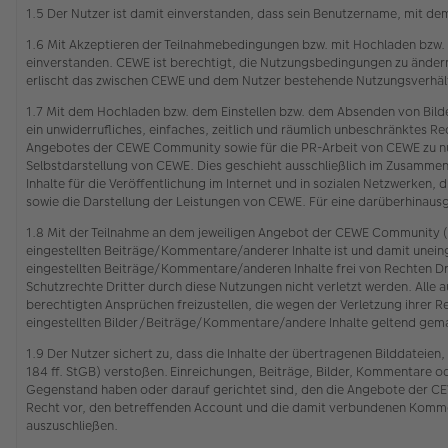
1.5 Der Nutzer ist damit einverstanden, dass sein Benutzername, mit de
1.6 Mit Akzeptieren der Teilnahmebedingungen bzw. mit Hochladen bzw.
einverstanden. CEWE ist berechtigt, die Nutzungsbedingungen zu ändern.
erlischt das zwischen CEWE und dem Nutzer bestehende Nutzungsverhält
1.7 Mit dem Hochladen bzw. dem Einstellen bzw. dem Absenden von Bild
ein unwiderrufliches, einfaches, zeitlich und räumlich unbeschränktes
Angebotes der CEWE Community sowie für die PR-Arbeit von CEWE zu nut
Selbstdarstellung von CEWE. Dies geschieht ausschließlich im Zusamme
Inhalte für die Veröffentlichung im Internet und in sozialen Netzwerken,
sowie die Darstellung der Leistungen von CEWE. Für eine darüberhinau
1.8 Mit der Teilnahme an dem jeweiligen Angebot der CEWE Community (s
eingestellten Beiträge/Kommentare/anderer Inhalte ist und damit unein
eingestellten Beiträge/Kommentare/anderen Inhalte frei von Rechten Dr
Schutzrechte Dritter durch diese Nutzungen nicht verletzt werden. Alle a
berechtigten Ansprüchen freizustellen, die wegen der Verletzung ihr
eingestellten Bilder/Beiträge/Kommentare/andere Inhalte geltend gem
1.9 Der Nutzer sichert zu, dass die Inhalte der übertragenen Bilddatei
184 ff. StGB) verstoßen. Einreichungen, Beiträge, Bilder, Kommentare o
Gegenstand haben oder darauf gerichtet sind, den die Angebote der CEW
Recht vor, den betreffenden Account und die damit verbundenen Komment
auszuschließen.