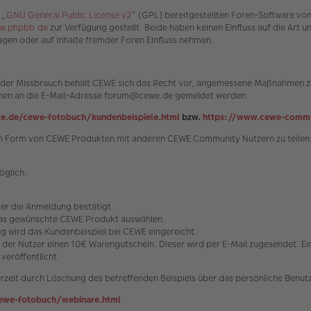
 „
GNU General Public License v2
“ (GPL) bereitgestellten Foren-Software vo
w.phpbb.de
zur Verfügung gestellt. Beide haben keinen Einfluss auf die Art 
gen oder auf Inhalte fremder Foren Einfluss nehmen.
n oder Missbrauch behält CEWE sich das Recht vor, angemessene Maßnahmen zu
können an die E-Mail-Adresse forum@cewe.de gemeldet werden.
e.de/cewe-fotobuch/kundenbeispiele.html
bzw.
https://www.cewe-commu
s in Form von CEWE Produkten mit anderen CEWE Community Nutzern zu teilen.
öglich:
tzer die Anmeldung bestätigt.
 das gewünschte CEWE Produkt auswählen.
 wird das Kundenbeispiel bei CEWE eingereicht.
t der Nutzer einen 10€ Warengutschein. Dieser wird per E-Mail zugesendet. E
veröffentlicht.
rzeit durch Löschung des betreffenden Beispiels über das persönliche Benutz
ewe-fotobuch/webinare.html