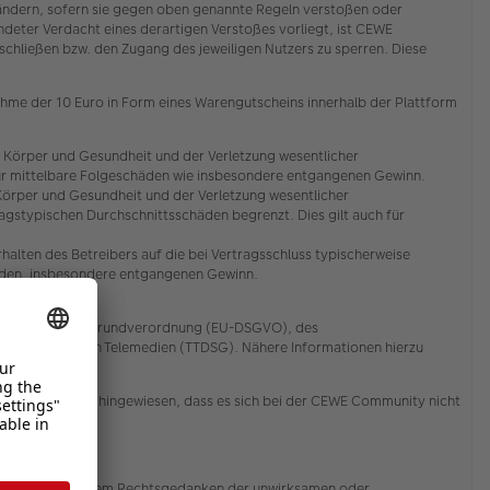
zuändern, sofern sie gegen oben genannte Regeln verstoßen oder
deter Verdacht eines derartigen Verstoßes vorliegt, ist CEWE
ließen bzw. den Zugang des jeweiligen Nutzers zu sperren. Diese
ahme der 10 Euro in Form eines Warengutscheins innerhalb der Plattform
 Körper und Gesundheit und der Verletzung wesentlicher
ch für mittelbare Folgeschäden wie insbesondere entgangenen Gewinn.
Körper und Gesundheit und der Verletzung wesentlicher
ragstypischen Durchschnittsschäden begrenzt. Dies gilt auch für
alten des Betreibers auf die bei Vertragsschluss typischerweise
häden, insbesondere entgangenen Gewinn.
er EU-Datenschutzgrundverordnung (EU-DSGVO), des
ion und bei den Telemedien (TTDSG). Nähere Informationen hierzu
rücklich darauf hingewiesen, dass es sich bei der CEWE Community nicht
 Bestimmung, die dem Rechtsgedanken der unwirksamen oder