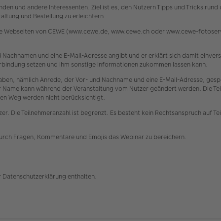
den und andere Interessenten. Ziel ist es, den Nutzern Tipps und Tricks run
ltung und Bestellung zu erleichtern.
die Webseiten von CEWE (www.cewe.de, www.cewe.ch oder www.cewe-fotoservi
 und Nachnamen und eine E-Mail-Adresse angibt und er erklärt sich damit einv
 Verbindung setzen und ihm sonstige Informationen zukommen lassen kann.
n, nämlich Anrede, der Vor- und Nachname und eine E-Mail-Adresse, gespe
ser Name kann während der Veranstaltung vom Nutzer geändert werden. Die Tei
en Weg werden nicht berücksichtigt.
er. Die Teilnehmeranzahl ist begrenzt. Es besteht kein Rechtsanspruch auf Te
durch Fragen, Kommentare und Emojis das Webinar zu bereichern.
r Datenschutzerklärung enthalten.