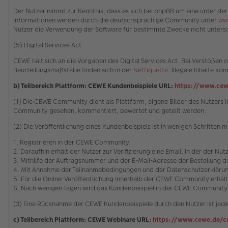
Der Nutzer nimmt zur Kenntnis, dass es sich bei phpBB um eine unter der
Informationen werden durch die deutschsprachige Community unter
ww
Nutzer die Verwendung der Software für bestimmte Zwecke nicht untersa
(5) Digital Services Act
CEWE hält sich an die Vorgaben des Digital Services Act. Bei Verstöße
Beurteilungsmaßstäbe finden sich in der
Nettiquette
. Illegale Inhalte 
b) Teilbereich Plattform: CEWE Kundenbeispiele URL:
https://www.cew
(1) Die CEWE Community dient als Plattform, eigene Bilder des Nutzer
Community gesehen, kommentiert, bewertet und geteilt werden.
(2) Die Veröffentlichung eines Kundenbeispiels ist in wenigen Schritten m
1. Registrieren in der CEWE Community.
2. Daraufhin erhält der Nutzer zur Verifizierung eine Email, in der der Nu
3. Mithilfe der Auftragsnummer und der E-Mail-Adresse der Bestellung
4. Mit Annahme der Teilnahmebedingungen und der Datenschutzerklärung
5. Für die Online-Veröffentlichung innerhalb der CEWE Community erhäl
6. Nach wenigen Tagen wird das Kundenbeispiel in der CEWE Community 
(3) Eine Rücknahme der CEWE Kundenbeispiele durch den Nutzer ist jede
c) Teilbereich Plattform: CEWE Webinare URL:
https://www.cewe.de/c