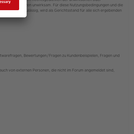
ngungen im Ganzen unwirksam. Für diese Nutzungsbedingungen und die
). Soweit zulässig, wird als Gerichtsstand für alle sich ergebenden
Softwarefragen, Bewertungen/Fragen zu Kundenbeispielen, Fragen und
auch von externen Personen, die nicht im Forum angemeldet sind,