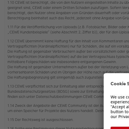
1.10 CEWE ist berechtigt, die von den Nutzern eingestellten Inhalte zu
geeignet sind, CEWE oder einem Dritten Schaden zuzufügen. Sofern Vers
berechtigt, den Nutzer ohne Angaben von Gründen dauerhaft oder vorü
Berechtigung beinhaltet auch das Recht, jederzeit ohne Angabe von Grün
1.11 Für die Veröffentlichung von Uploads (z.B. Fotobücher, Bilder od
„CEWE Kundenbeispiele“ (siehe Abschnitt 2, Ziffer b)), der für den Upl
1.12 CEWE übernimmt keine Haftung für den Inhalt von Kommentaren und
Vertragspflichten (Kardinalpflichten) nur für Schäden, die auf ein vors
Die Haftung ist gegenüber Verbrauchern außer bei vorsätzlichem oder g
Vertragspflichten (Kardinalpflichten) auf die bei Vertragsschluss typi
mittelbare Folgeschäden wie insbesondere entgangenen Gewinn.
Die Haftung ist gegenüber Unternehmern außer bei der Verletzung von L
vorhersehbaren Schäden und im Übrigen der Höhe nach auf die vertrags
Die Haftungsbegrenzung gilt sinngemäß auch zugunsten der Mitarbeiter
1.13 CEWE verpflichtet sich zur Einhaltung aller entsprechenden gelt
Bundesdatenschutzgesetzes (BDSG) sowie zur Einhaltung des Gesetzes ü
finden sich unter Datenschutzbestimmungen CEWE Community
1.14 Zweck der Angebote der CEWE Community ist der Austausch zwischen
um einen Speicher für Projekte des Nutzers handelt. Deshalb wird eine
1.15 Der Rechtsweg ist ausgeschlossen.
1.16 Sollte eine Bestimmung dieser Nutzungsbedingungen unwirksam oder