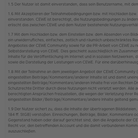
1.5 Der Nutzer ist damit einverstanden, dass sein Benutzername, mit de
1.6 Mit Akzeptieren der Teilnahmebedingungen bzw. mit Hochladen bzw.
einverstanden. CEWE ist berechtigt, die Nutzungsbedingungen zu ändern.
erlischt das zwischen CEWE und dem Nutzer bestehende Nutzungsverhält
1.7 Mit dem Hochladen bzw. dem Einstellen bzw. dem Absenden von Bild
ein unwiderrufliches, einfaches, zeitlich und räumlich unbeschränktes
Angebotes der CEWE Community sowie für die PR-Arbeit von CEWE zu nut
Selbstdarstellung von CEWE. Dies geschieht ausschließlich im Zusamme
Inhalte für die Veröffentlichung im Internet und in sozialen Netzwerken,
sowie die Darstellung der Leistungen von CEWE. Für eine darüberhinau
1.8 Mit der Teilnahme an dem jeweiligen Angebot der CEWE Community (s
eingestellten Beiträge/Kommentare/anderer Inhalte ist und damit unein
eingestellten Beiträge/Kommentare/anderen Inhalte frei von Rechten Dr
Schutzrechte Dritter durch diese Nutzungen nicht verletzt werden. Alle a
berechtigten Ansprüchen freizustellen, die wegen der Verletzung ihr
eingestellten Bilder/Beiträge/Kommentare/andere Inhalte geltend gem
1.9 Der Nutzer sichert zu, dass die Inhalte der übertragenen Bilddatei
184 ff. StGB) verstoßen. Einreichungen, Beiträge, Bilder, Kommentare o
Gegenstand haben oder darauf gerichtet sind, den die Angebote der CEW
Recht vor, den betreffenden Account und die damit verbundenen Komment
auszuschließen.