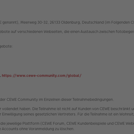
EWE genannt), Meerweg 30-32, 26133 Oldenburg, Deutschland (im Folgenden 
e auf verschiedenen Webseiten, die einen Austausch zwischen fotobegeiste
ngebote:
.
https://www.cewe-community.com/global/
e der CEWE Community im Einzelnen dieser Teilnahmebedingungen.
hr vollendet haben. Die Teilnahme ist nicht auf Kunden von CEWE beschränkt u
 Einwilligung seines gesetzlichen Vertreters. Für die Teilnahme ist ein Wohns
 die jeweilige Plattform (CEWE Forum, CEWE Kundenbeispiele und CEWE Webin
ke Accounts ohne Voranmeldung zu löschen.