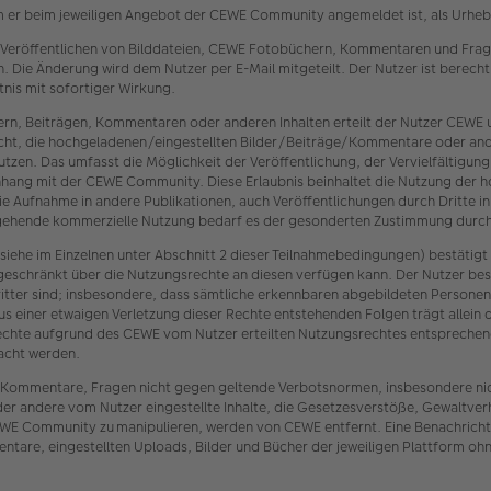
m er beim jeweiligen Angebot der CEWE Community angemeldet ist, als Urheber
 Veröffentlichen von Bilddateien, CEWE Fotobüchern, Kommentaren und Frage
 Die Änderung wird dem Nutzer per E-Mail mitgeteilt. Der Nutzer ist berech
nis mit sofortiger Wirkung.
ern, Beiträgen, Kommentaren oder anderen Inhalten erteilt der Nutzer CEW
 Recht, die hochgeladenen/eingestellten Bilder/Beiträge/Kommentare oder an
zen. Das umfasst die Möglichkeit der Veröffentlichung, der Vervielfältigu
nhang mit der CEWE Community. Diese Erlaubnis beinhaltet die Nutzung der 
 die Aufnahme in andere Publikationen, auch Veröffentlichungen durch Dritte i
sgehende kommerzielle Nutzung bedarf es der gesonderten Zustimmung durch
iehe im Einzelnen unter Abschnitt 2 dieser Teilnahmebedingungen) bestätigt
geschränkt über die Nutzungsrechte an diesen verfügen kann. Der Nutzer bes
itter sind; insbesondere, dass sämtliche erkennbaren abgebildeten Persone
us einer etwaigen Verletzung dieser Rechte entstehenden Folgen trägt allein 
er Rechte aufgrund des CEWE vom Nutzer erteilten Nutzungsrechtes entspre
acht werden.
en, Kommentare, Fragen nicht gegen geltende Verbotsnormen, insbesondere ni
der andere vom Nutzer eingestellte Inhalte, die Gesetzesverstöße, Gewaltve
E Community zu manipulieren, werden von CEWE entfernt. Eine Benachrichtig
are, eingestellten Uploads, Bilder und Bücher der jeweiligen Plattform ohn