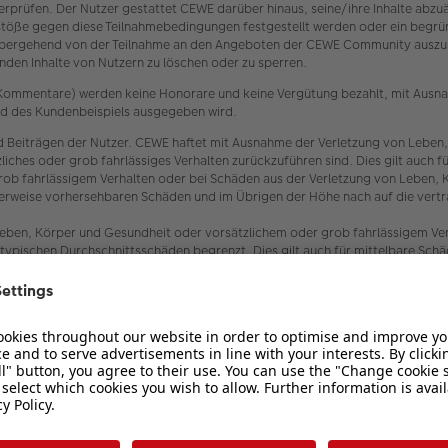
 überprüfen. Der Nutzer gestattet CEWE darüber hinaus, seine/ihre Inhalte ab
töße gegen diese Teilnahmebedingungen festgestellt werden oder ein begrün
bergehend von der Teilnahme an den Angeboten der CEWE Community auszusch
den Inhalte von Nutzern zu löschen oder zu sperren.
er Kommentare) werden keine Honorare und keine Vergütung bezahlt, mit Ausn
oad des Kundenbeispiels ausgegeben wird.
 Beiträgen der Nutzer. CEWE haftet mit Ausnahme der Verletzung von Leben,
ätzliches oder grob fahrlässiges Verhalten zurückzuführen sind. Dies gilt au
rob fahrlässigem Verhalten oder bei Schäden aus der Verletzung von Leben, 
scherweise vorhersehbaren Schäden und im Übrigen der Höhe nach auf die vert
eben, Körper und Gesundheit oder vorsätzlichem oder grob fahrlässigem Verh
typischen Durchschnittsschäden begrenzt. Dies gilt auch für mittelbare Sc
 und Erfüllungsgehilfen von CEWE.
enden datenschutzrechtlichen Bestimmungen, insbesondere zur Einhaltung d
ber den Datenschutz und den Schutz der Privatsphäre in der Telekommunikat
 fotobegeisterten Personen und CEWE (siehe oben Ziffer 1.2). Es wird ausd
 Haftung für etwaigen Datenverlust seitens CEWE nicht übernommen.
 undurchführbar sein, tritt an ihre Stelle die gültige oder durchführbare