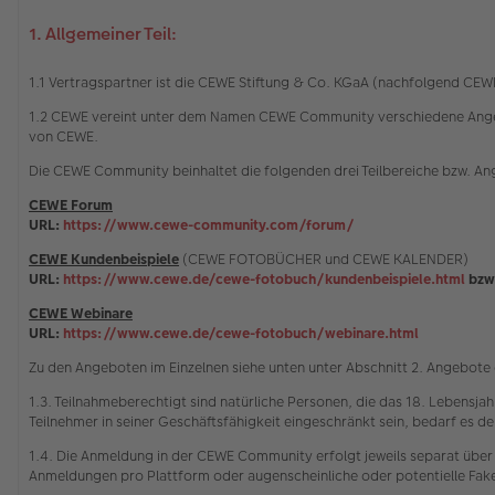
1. Allgemeiner Teil:
1.1 Vertragspartner ist die CEWE Stiftung & Co. KGaA (nachfolgend C
1.2 CEWE vereint unter dem Namen CEWE Community verschiedene Angebot
von CEWE.
Die CEWE Community beinhaltet die folgenden drei Teilbereiche bzw. A
CEWE Forum
URL:
https://www.cewe-community.com/forum/
CEWE Kundenbeispiele
(CEWE FOTOBÜCHER und CEWE KALENDER)
URL:
https://www.cewe.de/cewe-fotobuch/kundenbeispiele.html
bzw
CEWE Webinare
URL:
https://www.cewe.de/cewe-fotobuch/webinare.html
Zu den Angeboten im Einzelnen siehe unten unter Abschnitt 2. Angebot
1.3. Teilnahmeberechtigt sind natürliche Personen, die das 18. Lebensja
Teilnehmer in seiner Geschäftsfähigkeit eingeschränkt sein, bedarf es der
1.4. Die Anmeldung in der CEWE Community erfolgt jeweils separat über
Anmeldungen pro Plattform oder augenscheinliche oder potentielle Fa