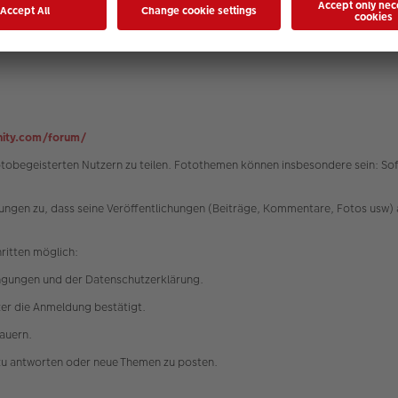
 Partei eine unzumutbare Härte darstellen würde, werden die Nutzungsbedi
t der Bundesrepublik Deutschland unter Ausschluss des UN-Kaufrechtes (CISG
ity.com/forum/
fotobegeisterten Nutzern zu teilen. Fotothemen können insbesondere sein: 
ngen zu, dass seine Veröffentlichungen (Beiträge, Kommentare, Fotos usw) 
hritten möglich:
ngungen und der Datenschutzerklärung.
tzer die Anmeldung bestätigt.
dauern.
zu antworten oder neue Themen zu posten.