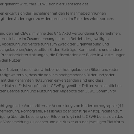
 genannt wird, falls CEWE sich hierzu entscheidet.
n erklärt sich der Teilnehmer mit den Teilnahmebedingungen
tigt, den Änderungen zu widersprechen. Im Falle des Widerspruchs
E und den mit CEWE im Sinne des § 15 AktG verbundenen Unternehmen,
deren Inhalte im Zusammenhang mit dem Betrieb des jeweiligen
ng, Abbildung und Verbreitung zum Zweck der Eigenwerbung und
hochgeladenen/eingestellten Bilder, Beiträge, Kommentare und andere
n Presseberichterstattungen, die Präsentation der Bilder in Ausstellungen
 den Nutzer.
 der Nutzer, dass er der Urheber der hochgeladenen Bilder und/oder
tätigt weiterhin, dass die von ihm hochgeladenen Bilder und/oder
n mit den genannten Nutzungen einverstanden sind und dass
der Nutzer. Er ist verpflichtet, CEWE gegenüber Dritten von sämtlichen
chenden Bearbeitung und Nutzung der Angebote der CEWE Community
cht gegen die Vorschriften zur Verbreitung von Kinderpornographie (§§
rherrlichung, Pornografie, Rassismus oder sonstige Anstößigkeiten zum
ung über die Löschung der Bilder erfolgt nicht. CEWE behält sich das
e Voranmeldung zu löschen und die Nutzer aus der jeweiligen Plattform