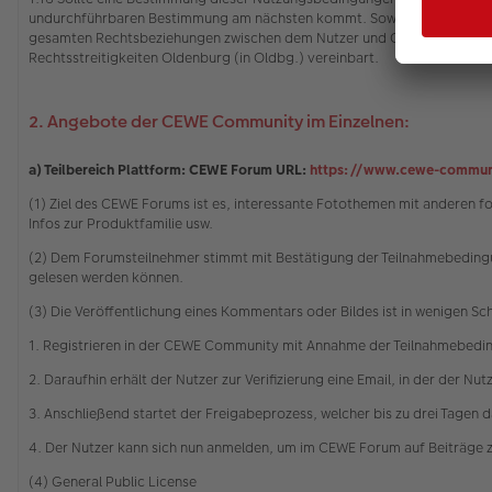
undurchführbaren Bestimmung am nächsten kommt. Soweit dies für eine
gesamten Rechtsbeziehungen zwischen dem Nutzer und CEWE gilt das Rech
Rechtsstreitigkeiten Oldenburg (in Oldbg.) vereinbart.
2. Angebote der CEWE Community im Einzelnen:
a) Teilbereich Plattform: CEWE Forum URL:
https://www.cewe-commun
(1) Ziel des CEWE Forums ist es, interessante Fotothemen mit anderen 
Infos zur Produktfamilie usw.
(2) Dem Forumsteilnehmer stimmt mit Bestätigung der Teilnahmebedingu
gelesen werden können.
(3) Die Veröffentlichung eines Kommentars oder Bildes ist in wenigen Sc
1. Registrieren in der CEWE Community mit Annahme der Teilnahmebedi
2. Daraufhin erhält der Nutzer zur Verifizierung eine Email, in der der Nu
3. Anschließend startet der Freigabeprozess, welcher bis zu drei Tagen 
4. Der Nutzer kann sich nun anmelden, um im CEWE Forum auf Beiträge 
(4) General Public License