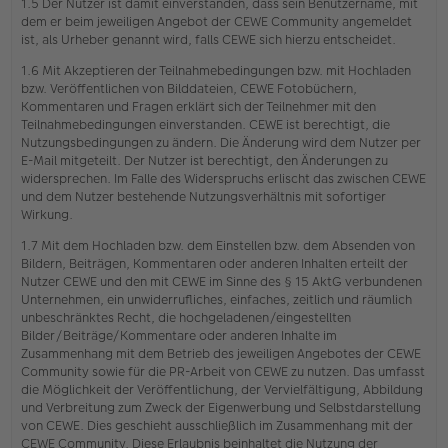
1.5 Der Nutzer ist damit einverstanden, dass sein Benutzername, mit
dem er beim jeweiligen Angebot der CEWE Community angemeldet
ist, als Urheber genannt wird, falls CEWE sich hierzu entscheidet.
1.6 Mit Akzeptieren der Teilnahmebedingungen bzw. mit Hochladen
bzw. Veröffentlichen von Bilddateien, CEWE Fotobüchern,
Kommentaren und Fragen erklärt sich der Teilnehmer mit den
Teilnahmebedingungen einverstanden. CEWE ist berechtigt, die
Nutzungsbedingungen zu ändern. Die Änderung wird dem Nutzer per
E-Mail mitgeteilt. Der Nutzer ist berechtigt, den Änderungen zu
widersprechen. Im Falle des Widerspruchs erlischt das zwischen CEWE
und dem Nutzer bestehende Nutzungsverhältnis mit sofortiger
Wirkung.
1.7 Mit dem Hochladen bzw. dem Einstellen bzw. dem Absenden von
Bildern, Beiträgen, Kommentaren oder anderen Inhalten erteilt der
Nutzer CEWE und den mit CEWE im Sinne des § 15 AktG verbundenen
Unternehmen, ein unwiderrufliches, einfaches, zeitlich und räumlich
unbeschränktes Recht, die hochgeladenen/eingestellten
Bilder/Beiträge/Kommentare oder anderen Inhalte im
Zusammenhang mit dem Betrieb des jeweiligen Angebotes der CEWE
Community sowie für die PR-Arbeit von CEWE zu nutzen. Das umfasst
die Möglichkeit der Veröffentlichung, der Vervielfältigung, Abbildung
und Verbreitung zum Zweck der Eigenwerbung und Selbstdarstellung
von CEWE. Dies geschieht ausschließlich im Zusammenhang mit der
CEWE Community. Diese Erlaubnis beinhaltet die Nutzung der