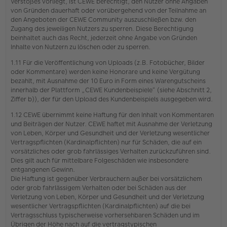
Verstoßes vorliegt, ist CEWE berechtigt, den Nutzer ohne Angaben
von Gründen dauerhaft oder vorübergehend von der Teilnahme an
den Angeboten der CEWE Community auszuschließen bzw. den
Zugang des jeweiligen Nutzers zu sperren. Diese Berechtigung
beinhaltet auch das Recht, jederzeit ohne Angabe von Gründen
Inhalte von Nutzern zu löschen oder zu sperren.
1.11 Für die Veröffentlichung von Uploads (z.B. Fotobücher, Bilder
oder Kommentare) werden keine Honorare und keine Vergütung
bezahlt, mit Ausnahme der 10 Euro in Form eines Warengutscheins
innerhalb der Plattform „CEWE Kundenbeispiele“ (siehe Abschnitt 2,
Ziffer b)), der für den Upload des Kundenbeispiels ausgegeben wird.
1.12 CEWE übernimmt keine Haftung für den Inhalt von Kommentaren
und Beiträgen der Nutzer. CEWE haftet mit Ausnahme der Verletzung
von Leben, Körper und Gesundheit und der Verletzung wesentlicher
Vertragspflichten (Kardinalpflichten) nur für Schäden, die auf ein
vorsätzliches oder grob fahrlässiges Verhalten zurückzuführen sind.
Dies gilt auch für mittelbare Folgeschäden wie insbesondere
entgangenen Gewinn.
Die Haftung ist gegenüber Verbrauchern außer bei vorsätzlichem
oder grob fahrlässigem Verhalten oder bei Schäden aus der
Verletzung von Leben, Körper und Gesundheit und der Verletzung
wesentlicher Vertragspflichten (Kardinalpflichten) auf die bei
Vertragsschluss typischerweise vorhersehbaren Schäden und im
Übrigen der Höhe nach auf die vertragstypischen