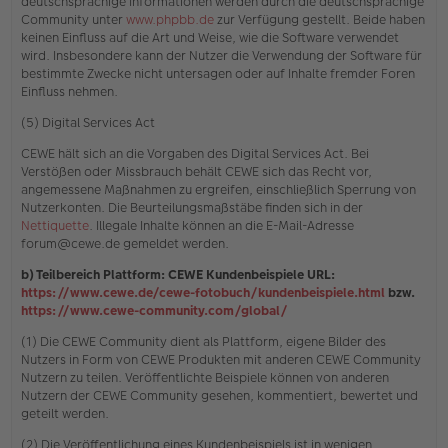
deutschsprachige Informationen werden durch die deutschsprachige
Community unter
www.phpbb.de
zur Verfügung gestellt. Beide haben
keinen Einfluss auf die Art und Weise, wie die Software verwendet
wird. Insbesondere kann der Nutzer die Verwendung der Software für
bestimmte Zwecke nicht untersagen oder auf Inhalte fremder Foren
Einfluss nehmen.
(5) Digital Services Act
CEWE hält sich an die Vorgaben des Digital Services Act. Bei
Verstößen oder Missbrauch behält CEWE sich das Recht vor,
angemessene Maßnahmen zu ergreifen, einschließlich Sperrung von
Nutzerkonten. Die Beurteilungsmaßstäbe finden sich in der
Nettiquette
. Illegale Inhalte können an die E-Mail-Adresse
forum@cewe.de gemeldet werden.
b) Teilbereich Plattform: CEWE Kundenbeispiele URL:
https://www.cewe.de/cewe-fotobuch/kundenbeispiele.html
bzw.
https://www.cewe-community.com/global/
(1) Die CEWE Community dient als Plattform, eigene Bilder des
Nutzers in Form von CEWE Produkten mit anderen CEWE Community
Nutzern zu teilen. Veröffentlichte Beispiele können von anderen
Nutzern der CEWE Community gesehen, kommentiert, bewertet und
geteilt werden.
(2) Die Veröffentlichung eines Kundenbeispiels ist in wenigen