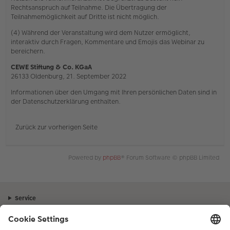
Rechtsanspruch auf Teilnahme. Die Übertragung der
Teilnahmemöglichkeit auf Dritte ist nicht möglich.
(4) Während der Veranstaltung wird dem Nutzer ermöglicht,
interaktiv durch Fragen, Kommentare und Emojis das Webinar zu
bereichern.
CEWE Stiftung & Co. KGaA
26133 Oldenburg, 21. September 2022
Informationen über den Umgang mit Ihren persönlichen Daten sind in
der Datenschutzerklärung enthalten.
Zurück zur vorherigen Seite
Powered by
phpBB
® Forum Software © phpBB Limited
Service
Unternehmen