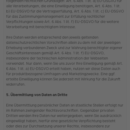
folgenden rechtlichen Grundlagen: Art. 6 Abs. 1 lit. a) EU-DSGVO für
alle Verarbeitungen, die eine Einwilligung benötigen, Art. 6 Abs. 1 lit.
b) EU-DSGVO für die Vertragserfüllung, Art. 6 Abs. 1 lit. c) EU-DSGVO
für das Zustimmungsmanagement zur Erfüllung rechtlicher
Verpflichtungen sowie Art. 6 Abs. 1 lit. f) EU-DSGVO für die weitere
Verarbeitung mit berechtigtem Interesse.
Ihre Daten werden entsprechend den jeweils geltenden
datenschutzrechtlichen Vorschriften allein zu dem mit der jeweiligen
Erhebung verbundenen Zweck und zur Wahrung berechtigter eigener
Geschäftsinteressen gemäß Art. 6 Abs. 1 lit. f) EU-DSGVO,
insbesondere der technischen Administration der Webseiten
verwendet. Nur dann, wenn Sie uns zuvor Ihre Einwilligung gemäß Art.
6 Abs. 1 lit. a) EU-DSGVO erteilt haben, nutzen wir diese Daten auch
für produktbezogene Umfragen und Marketingzwecke. Eine ggf.
erteilte Einwilligung können Sie jederzeit mit Wirkung für die Zukunft
widerrufen.
5. Übermittlung von Daten an Dritte
Eine Übermittlung persönlicher Daten an staatliche Stellen erfolgt nur
im Rahmen zwingender Rechtsvorschriften. Gegenüber privaten
Dritten werden Ihre Daten nur weitergegeben, wenn Sie ausdrücklich
eingewilligt haben, hierfür eine gesetzliche Verpflichtung besteht
oder dies zur Durchsetzung unserer Rechte, insbesondere zur