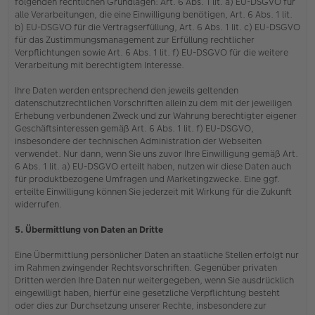
folgenden rechtlichen Grundlagen: Art. 6 Abs. 1 lit. a) EU-DSGVO für
alle Verarbeitungen, die eine Einwilligung benötigen, Art. 6 Abs. 1 lit.
b) EU-DSGVO für die Vertragserfüllung, Art. 6 Abs. 1 lit. c) EU-DSGVO
für das Zustimmungsmanagement zur Erfüllung rechtlicher
Verpflichtungen sowie Art. 6 Abs. 1 lit. f) EU-DSGVO für die weitere
Verarbeitung mit berechtigtem Interesse.
Ihre Daten werden entsprechend den jeweils geltenden
datenschutzrechtlichen Vorschriften allein zu dem mit der jeweiligen
Erhebung verbundenen Zweck und zur Wahrung berechtigter eigener
Geschäftsinteressen gemäß Art. 6 Abs. 1 lit. f) EU-DSGVO,
insbesondere der technischen Administration der Webseiten
verwendet. Nur dann, wenn Sie uns zuvor Ihre Einwilligung gemäß Art.
6 Abs. 1 lit. a) EU-DSGVO erteilt haben, nutzen wir diese Daten auch
für produktbezogene Umfragen und Marketingzwecke. Eine ggf.
erteilte Einwilligung können Sie jederzeit mit Wirkung für die Zukunft
widerrufen.
5. Übermittlung von Daten an Dritte
Eine Übermittlung persönlicher Daten an staatliche Stellen erfolgt nur
im Rahmen zwingender Rechtsvorschriften. Gegenüber privaten
Dritten werden Ihre Daten nur weitergegeben, wenn Sie ausdrücklich
eingewilligt haben, hierfür eine gesetzliche Verpflichtung besteht
oder dies zur Durchsetzung unserer Rechte, insbesondere zur