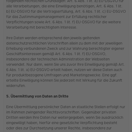
folgenden rechtlichen Grundlagen: Art. 6 Abs. 1 lit. a) EU-DSGVO für
alle Verarbeitungen, die eine Einwilligung benötigen, Art. 6 Abs. 1 lit.
b) EU-DSGVO für die Vertragserfüllung, Art. 6 Abs. 1 lit. c) EU-DSGVO
für das Zustimmungsmanagement zur Erfüllung rechtlicher
Verpflichtungen sowie Art. 6 Abs. 1 lit. f) EU-DSGVO für die weitere
Verarbeitung mit berechtigtem Interesse.
Ihre Daten werden entsprechend den jeweils geltenden
datenschutzrechtlichen Vorschriften allein zu dem mit der jeweiligen
Erhebung verbundenen Zweck und zur Wahrung berechtigter eigener
Geschäftsinteressen gemäß Art. 6 Abs. 1 lit. f) EU-DSGVO,
insbesondere der technischen Administration der Webseiten
verwendet. Nur dann, wenn Sie uns zuvor Ihre Einwilligung gemäß Art.
6 Abs. 1 lit. a) EU-DSGVO erteilt haben, nutzen wir diese Daten auch
für produktbezogene Umfragen und Marketingzwecke. Eine ggf.
erteilte Einwilligung können Sie jederzeit mit Wirkung für die Zukunft
widerrufen.
5. Übermittlung von Daten an Dritte
Eine Übermittlung persönlicher Daten an staatliche Stellen erfolgt nur
im Rahmen zwingender Rechtsvorschriften. Gegenüber privaten
Dritten werden Ihre Daten nur weitergegeben, wenn Sie ausdrücklich
eingewilligt haben, hierfür eine gesetzliche Verpflichtung besteht
oder dies zur Durchsetzung unserer Rechte, insbesondere zur