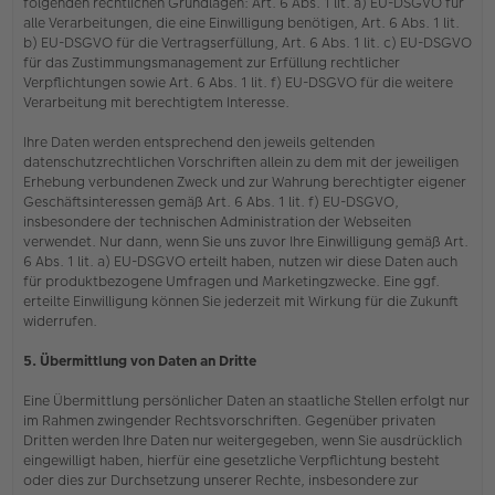
folgenden rechtlichen Grundlagen: Art. 6 Abs. 1 lit. a) EU-DSGVO für
alle Verarbeitungen, die eine Einwilligung benötigen, Art. 6 Abs. 1 lit.
b) EU-DSGVO für die Vertragserfüllung, Art. 6 Abs. 1 lit. c) EU-DSGVO
für das Zustimmungsmanagement zur Erfüllung rechtlicher
Verpflichtungen sowie Art. 6 Abs. 1 lit. f) EU-DSGVO für die weitere
Verarbeitung mit berechtigtem Interesse.
Ihre Daten werden entsprechend den jeweils geltenden
datenschutzrechtlichen Vorschriften allein zu dem mit der jeweiligen
Erhebung verbundenen Zweck und zur Wahrung berechtigter eigener
Geschäftsinteressen gemäß Art. 6 Abs. 1 lit. f) EU-DSGVO,
insbesondere der technischen Administration der Webseiten
verwendet. Nur dann, wenn Sie uns zuvor Ihre Einwilligung gemäß Art.
6 Abs. 1 lit. a) EU-DSGVO erteilt haben, nutzen wir diese Daten auch
für produktbezogene Umfragen und Marketingzwecke. Eine ggf.
erteilte Einwilligung können Sie jederzeit mit Wirkung für die Zukunft
widerrufen.
5. Übermittlung von Daten an Dritte
Eine Übermittlung persönlicher Daten an staatliche Stellen erfolgt nur
im Rahmen zwingender Rechtsvorschriften. Gegenüber privaten
Dritten werden Ihre Daten nur weitergegeben, wenn Sie ausdrücklich
eingewilligt haben, hierfür eine gesetzliche Verpflichtung besteht
oder dies zur Durchsetzung unserer Rechte, insbesondere zur