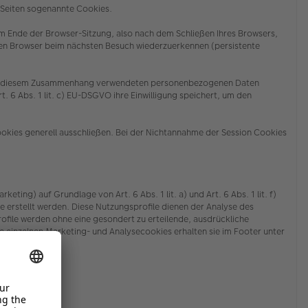
n Seiten sogenannte Cookies.
m Ende der Browser-Sitzung, also nach dem Schließen Ihres Browsers,
ren Browser beim nächsten Besuch wiederzuerkennen (persistente
der in diesem Zusammenhang verwendeten personenbezogenen Daten
. 6 Abs. 1 lit. c) EU-DSGVO ihre Einwilligung speichert, um den
ookies generell ausschließen. Bei der Nichtannahme der Session Cookies
g) auf Grundlage von Art. 6 Abs. 1 lit. a) und Art. 6 Abs. 1 lit. f)
stellt werden. Diese Nutzungsprofile dienen der Analyse des
ile werden ohne eine gesondert zu erteilende, ausdrückliche
 einzelnen Marketing- und Analysecookies erhalten sie
im Footer unter