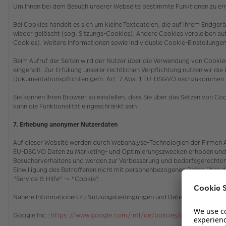
Um Ihnen bei dem Besuch unserer Webseite bestimmte Funktionen zu erm
Bei Cookies handelt es sich um kleine Textdateien, die auf Ihrem Endg
wieder gelöscht (sog. Sitzungs-Cookies). Andere Cookies verbleiben a
Cookies). Weitere Informationen sowie individuelle Cookie-Einstellungen
Beim Aufruf der Seiten wird der Nutzer über die Verwendung von Cooki
eingeholt. Zur Erfüllung unserer rechtlichen Verpflichtung nutzen wir di
Dokumentationspflichten gem. Art. 7 Abs. 1 EU-DSGVO nachzukommen
Sie können Ihren Browser so einstellen, dass Sie über das Setzen von C
kann die Funktionalität eingeschränkt sein.
7. Erhebung anonymer Nutzerdaten
Auf dieser Website werden durch Webanalyse-Technologien der Firmen Ado
EU-DSGVO Daten zu Marketing- und Optimierungszwecken erhoben und ge
Besucherverhaltens und werden zur Verbesserung und bedarfsgerechten 
Einwilligung des Betroffenen nicht mit personenbezogenen Daten über 
"Service & Hilfe" -> "Cookie"
.
Nähere Informationen zu Nutzungsbedingungen und Datenschutz finden 
Google Inc.:
https://www.google.com/intl/de/policies/privacy/partne