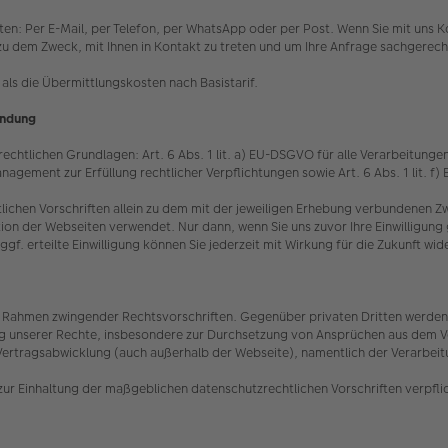
eten: Per E-Mail, per Telefon, per WhatsApp oder per Post. Wenn Sie mit un
ein zu dem Zweck, mit Ihnen in Kontakt zu treten und um Ihre Anfrage sachgere
als die Übermittlungskosten nach Basistarif.
indung
chtlichen Grundlagen: Art. 6 Abs. 1 lit. a) EU-DSGVO für alle Verarbeitungen, 
nagement zur Erfüllung rechtlicher Verpflichtungen sowie Art. 6 Abs. 1 lit. 
lichen Vorschriften allein zu dem mit der jeweiligen Erhebung verbundenen
ion der Webseiten verwendet. Nur dann, wenn Sie uns zuvor Ihre Einwilligung g
 erteilte Einwilligung können Sie jederzeit mit Wirkung für die Zukunft wi
 im Rahmen zwingender Rechtsvorschriften. Gegenüber privaten Dritten werden 
ung unserer Rechte, insbesondere zur Durchsetzung von Ansprüchen aus dem Ve
Vertragsabwicklung (auch außerhalb der Webseite), namentlich der Verarbeitun
zur Einhaltung der maßgeblichen datenschutzrechtlichen Vorschriften verpfli