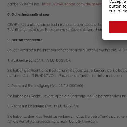
Adobe Systems Inc.:
https://www.adobe.com/de/privacy/policy.html
8. Sicherheitsmaßnahmen
CEWE setzt umfangreiche technische und betriebliche Sicherheitsvorkeh
Zugriff unberechtigter Personen zu schützen. Unsere Sicherheitsverfah
9. Betroffenenrechte
Bei der Verarbeitung Ihrer personenbezogenen Daten gewährt die EU-
1. Auskunftsrecht (Art. 15 EU-DSGVO):
Sie haben das Recht eine Bestätigung darüber zu verlangen, ob Sie betr
auf die in Art. 15 EU-DSGVO im Einzelnen aufgeführten Informationen.
2. Recht auf Berichtigung (Art. 16 EU-DSGVO):
Sie haben das Recht, unverzüglich die Berichtigung Sie betreffender u
3. Recht auf Löschung (Art. 17 EU-DSGVO):
Sie haben zudem das Recht zu verlangen, dass Sie betreffende personenb
für die verfolgten Zwecke nicht mehr benötigt werden.