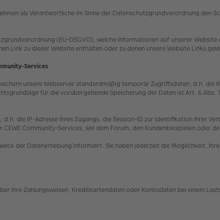
hmen als Verantwortliche im Sinne der Datenschutzgrundverordnung den Schut
tzgrundverordnung (EU-DSGVO), welche Informationen auf unserer Website du
inen Link zu dieser Website enthalten oder zu denen unsere Website Links gel
mmunity-Services
hern unsere Webserver standardmäßig temporär Zugriffsdaten, d.h. die IP-Ad
htsgrundlage für die vorübergehende Speicherung der Daten ist Art. 6 Abs. 
 d.h. die IP-Adresse Ihres Zugangs, die Session-ID zur Identifikation Ihrer 
ng der CEWE Community-Services, wie dem Forum, den Kundenbeispielen oder d
weck der Datenerhebung informiert. Sie haben jederzeit die Möglichkeit, Ih
ber Ihre Zahlungsweisen, Kreditkartendaten oder Kontodaten bei einem Lasts