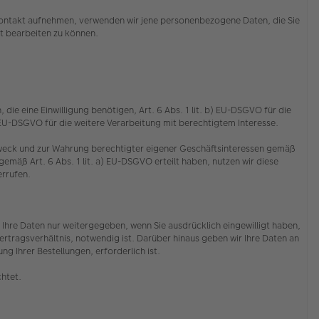
s Kontakt aufnehmen, verwenden wir jene personenbezogene Daten, die Sie
cht bearbeiten zu können.
die eine Einwilligung benötigen, Art. 6 Abs. 1 lit. b) EU-DSGVO für die
f) EU-DSGVO für die weitere Verarbeitung mit berechtigtem Interesse.
 Zweck und zur Wahrung berechtigter eigener Geschäftsinteressen gemäß
emäß Art. 6 Abs. 1 lit. a) EU-DSGVO erteilt haben, nutzen wir diese
derrufen.
Ihre Daten nur weitergegeben, wenn Sie ausdrücklich eingewilligt haben,
rtragsverhältnis, notwendig ist. Darüber hinaus geben wir Ihre Daten an
g Ihrer Bestellungen, erforderlich ist.
chtet.