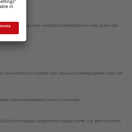
sbrauch, zufällige oder vorsätzliche Manipulationen oder gegen den
ssert.
aben Sie ein Recht auf Auskunft über diese personenbezogenen Daten und
tändiger personenbezogener Daten zu verlangen.
-DSGVO im Einzelnen aufgeführten Gründe zutrifft, z.B. wenn die Daten