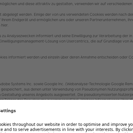
öglichen und diese attraktiv zu gestalten, verwenden wir auf verschiedene
erät abgelegt werden. Einige der von uns verwendeten Cookies werden nach de
uf Ihrem Endgerät und ermöglichen uns oder unseren Partnerunternehmen, Ih
 hier.
es zu Analysezwecken informiert und seine Einwilligung zur Verarbeitung 
e Einwilligungsmanagement-Lösung von Usercentrics, die auf Grundlage von Art
.
ookies informiert werden und einzeln über deren Annahme entscheiden oder C
be Systems Inc. sowie Google Inc. (Webanalyse-Technologie Google Remarketin
speichert, aus denen unter Verwendung von Pseudonymen Nutzungsprofile er
Gestaltung unseres Angebots ausgewertet. Die pseudonymisierten Nutzerprof
den Träger des Pseudonyms zusammengeführt. Weitere Informationen über die
Sie hier:
rs/