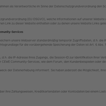
hmen als Verantwortliche im Sinne der Datenschutzgrundverordnung den Schut
tzgrundverordnung (EU-DSGVO), welche Informationen auf unserer Website du
inen Link zu dieser Website enthalten oder zu denen unsere Website Links gel
mmunity-Services
hern unsere Webserver standardmäßig temporär Zugriffsdaten, d.h. die IP-Ad
htsgrundlage für die vorübergehende Speicherung der Daten ist Art. 6 Abs. 
 d.h. die IP-Adresse Ihres Zugangs, die Session-ID zur Identifikation Ihrer 
ng der CEWE Community-Services, wie dem Forum, den Kundenbeispielen oder d
weck der Datenerhebung informiert. Sie haben jederzeit die Möglichkeit, Ih
ber Ihre Zahlungsweisen, Kreditkartendaten oder Kontodaten bei einem Lasts