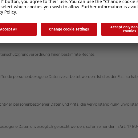
rungen ein, um Ihre bei uns verwalteten personenbezogenen Daten gegen Mis
ren werden entsprechend der technologischen Entwicklung fortlaufend verbe
Datenschutzgrundverordnung Ihnen bestimmte Rechte:
effende personenbezogene Daten verarbeitet werden. Ist dies der Fall, so h
nrichtiger personenbezogener Daten und ggfs. die Vervollständigung unvolls
ezogene Daten unverzüglich gelöscht werden, sofern einer der in Art. 17 EU