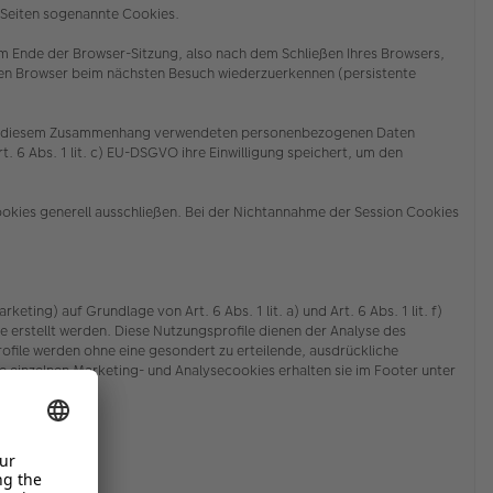
n Seiten sogenannte Cookies.
m Ende der Browser-Sitzung, also nach dem Schließen Ihres Browsers,
ren Browser beim nächsten Besuch wiederzuerkennen (persistente
der in diesem Zusammenhang verwendeten personenbezogenen Daten
. 6 Abs. 1 lit. c) EU-DSGVO ihre Einwilligung speichert, um den
ookies generell ausschließen. Bei der Nichtannahme der Session Cookies
g) auf Grundlage von Art. 6 Abs. 1 lit. a) und Art. 6 Abs. 1 lit. f)
stellt werden. Diese Nutzungsprofile dienen der Analyse des
ile werden ohne eine gesondert zu erteilende, ausdrückliche
 einzelnen Marketing- und Analysecookies erhalten sie
im Footer unter