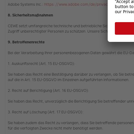
Adobe Systems Inc.:
https://www.adobe.com/de/privacy/policy.html
8. Sicherheitsmaßnahmen
CEWE setzt umfangreiche technische und betriebliche Sicherheitsvorkeh
Zugriff unberechtigter Personen zu schützen. Unsere Sicherheitsverfah
9. Betroffenenrechte
Bei der Verarbeitung Ihrer personenbezogenen Daten gewährt die EU-
1. Auskunftsrecht (Art. 15 EU-DSGVO):
Sie haben das Recht eine Bestätigung darüber zu verlangen, ob Sie betr
auf die in Art. 15 EU-DSGVO im Einzelnen aufgeführten Informationen.
2. Recht auf Berichtigung (Art. 16 EU-DSGVO):
Sie haben das Recht, unverzüglich die Berichtigung Sie betreffender u
3. Recht auf Löschung (Art. 17 EU-DSGVO):
Sie haben zudem das Recht zu verlangen, dass Sie betreffende personenb
für die verfolgten Zwecke nicht mehr benötigt werden.