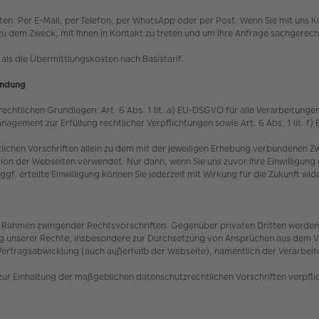
eten: Per E-Mail, per Telefon, per WhatsApp oder per Post. Wenn Sie mit un
ein zu dem Zweck, mit Ihnen in Kontakt zu treten und um Ihre Anfrage sachgere
als die Übermittlungskosten nach Basistarif.
indung
chtlichen Grundlagen: Art. 6 Abs. 1 lit. a) EU-DSGVO für alle Verarbeitungen, 
nagement zur Erfüllung rechtlicher Verpflichtungen sowie Art. 6 Abs. 1 lit. 
lichen Vorschriften allein zu dem mit der jeweiligen Erhebung verbundenen
ion der Webseiten verwendet. Nur dann, wenn Sie uns zuvor Ihre Einwilligung g
 erteilte Einwilligung können Sie jederzeit mit Wirkung für die Zukunft wi
 im Rahmen zwingender Rechtsvorschriften. Gegenüber privaten Dritten werden 
ung unserer Rechte, insbesondere zur Durchsetzung von Ansprüchen aus dem Ve
Vertragsabwicklung (auch außerhalb der Webseite), namentlich der Verarbeitun
zur Einhaltung der maßgeblichen datenschutzrechtlichen Vorschriften verpfli