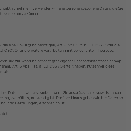
s Kontakt aufnehmen, verwenden wir jene personenbezogene Daten, die Sie
cht bearbeiten zu können.
die eine Einwilligung benötigen, Art. 6 Abs. 1 lit. b) EU-DSGVO für die
f) EU-DSGVO für die weitere Verarbeitung mit berechtigtem Interesse.
 Zweck und zur Wahrung berechtigter eigener Geschäftsinteressen gemäß
emäß Art. 6 Abs. 1 lit. a) EU-DSGVO erteilt haben, nutzen wir diese
derrufen.
Ihre Daten nur weitergegeben, wenn Sie ausdrücklich eingewilligt haben,
rtragsverhältnis, notwendig ist. Darüber hinaus geben wir Ihre Daten an
g Ihrer Bestellungen, erforderlich ist.
chtet.