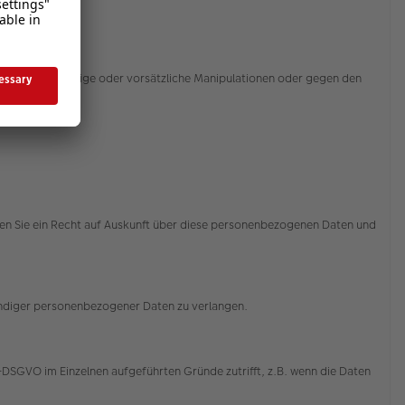
sbrauch, zufällige oder vorsätzliche Manipulationen oder gegen den
ssert.
aben Sie ein Recht auf Auskunft über diese personenbezogenen Daten und
tändiger personenbezogener Daten zu verlangen.
-DSGVO im Einzelnen aufgeführten Gründe zutrifft, z.B. wenn die Daten