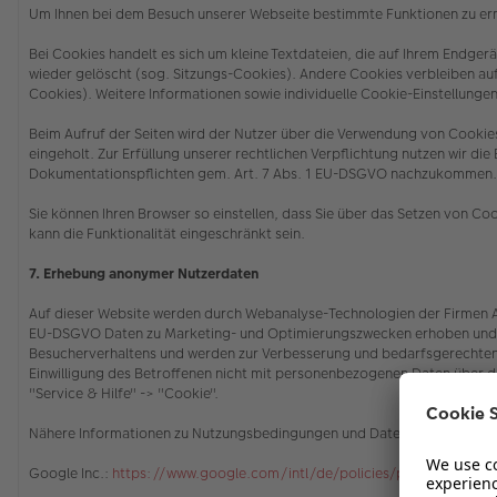
Um Ihnen bei dem Besuch unserer Webseite bestimmte Funktionen zu erm
Bei Cookies handelt es sich um kleine Textdateien, die auf Ihrem Endg
wieder gelöscht (sog. Sitzungs-Cookies). Andere Cookies verbleiben a
Cookies). Weitere Informationen sowie individuelle Cookie-Einstellungen
Beim Aufruf der Seiten wird der Nutzer über die Verwendung von Cooki
eingeholt. Zur Erfüllung unserer rechtlichen Verpflichtung nutzen wir di
Dokumentationspflichten gem. Art. 7 Abs. 1 EU-DSGVO nachzukommen
Sie können Ihren Browser so einstellen, dass Sie über das Setzen von C
kann die Funktionalität eingeschränkt sein.
7. Erhebung anonymer Nutzerdaten
Auf dieser Website werden durch Webanalyse-Technologien der Firmen Ado
EU-DSGVO Daten zu Marketing- und Optimierungszwecken erhoben und ge
Besucherverhaltens und werden zur Verbesserung und bedarfsgerechten 
Einwilligung des Betroffenen nicht mit personenbezogenen Daten über 
"Service & Hilfe" -> "Cookie"
.
Nähere Informationen zu Nutzungsbedingungen und Datenschutz finden 
Google Inc.:
https://www.google.com/intl/de/policies/privacy/partne