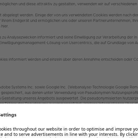
öglichen und diese attraktiv zu gestalten, verwenden wir auf verschiedene
erät abgelegt werden. Einige der von uns verwendeten Cookies werden nach de
uf Ihrem Endgerät und ermöglichen uns oder unseren Partnerunternehmen, Ih
 hier.
es zu Analysezwecken informiert und seine Einwilligung zur Verarbeitung 
e Einwilligungsmanagement-Lösung von Usercentrics, die auf Grundlage von Art
.
ookies informiert werden und einzeln über deren Annahme entscheiden oder C
be Systems Inc. sowie Google Inc. (Webanalyse-Technologie Google Remarketin
speichert, aus denen unter Verwendung von Pseudonymen Nutzungsprofile er
Gestaltung unseres Angebots ausgewertet. Die pseudonymisierten Nutzerprof
den Träger des Pseudonyms zusammengeführt. Weitere Informationen über die
Sie hier:
rs/