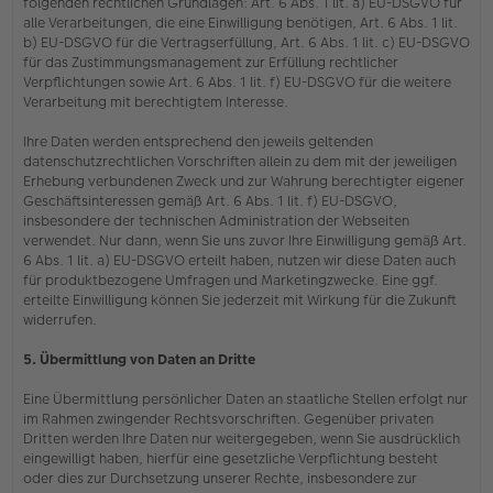
folgenden rechtlichen Grundlagen: Art. 6 Abs. 1 lit. a) EU-DSGVO für
alle Verarbeitungen, die eine Einwilligung benötigen, Art. 6 Abs. 1 lit.
b) EU-DSGVO für die Vertragserfüllung, Art. 6 Abs. 1 lit. c) EU-DSGVO
für das Zustimmungsmanagement zur Erfüllung rechtlicher
Verpflichtungen sowie Art. 6 Abs. 1 lit. f) EU-DSGVO für die weitere
Verarbeitung mit berechtigtem Interesse.
Ihre Daten werden entsprechend den jeweils geltenden
datenschutzrechtlichen Vorschriften allein zu dem mit der jeweiligen
Erhebung verbundenen Zweck und zur Wahrung berechtigter eigener
Geschäftsinteressen gemäß Art. 6 Abs. 1 lit. f) EU-DSGVO,
insbesondere der technischen Administration der Webseiten
verwendet. Nur dann, wenn Sie uns zuvor Ihre Einwilligung gemäß Art.
6 Abs. 1 lit. a) EU-DSGVO erteilt haben, nutzen wir diese Daten auch
für produktbezogene Umfragen und Marketingzwecke. Eine ggf.
erteilte Einwilligung können Sie jederzeit mit Wirkung für die Zukunft
widerrufen.
5. Übermittlung von Daten an Dritte
Eine Übermittlung persönlicher Daten an staatliche Stellen erfolgt nur
im Rahmen zwingender Rechtsvorschriften. Gegenüber privaten
Dritten werden Ihre Daten nur weitergegeben, wenn Sie ausdrücklich
eingewilligt haben, hierfür eine gesetzliche Verpflichtung besteht
oder dies zur Durchsetzung unserer Rechte, insbesondere zur