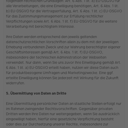
folgenden rechtlichen Grundlagen: Art. 6 Abs. 1 lit. a) EU-DSGVO für
alle Verarbeitungen, die eine Einwilligung benötigen, Art. 6 Abs. 1 lit.
b) EU-DSGVO für die Vertragserfüllung, Art. 6 Abs. 1 lit. c) EU-DSGVO
für das Zustimmungsmanagement zur Erfüllung rechtlicher
Verpflichtungen sowie Art. 6 Abs. 1 lit. f) EU-DSGVO für die weitere
Verarbeitung mit berechtigtem Interesse.
Ihre Daten werden entsprechend den jeweils geltenden
datenschutzrechtlichen Vorschriften allein zu dem mit der jeweiligen
Erhebung verbundenen Zweck und zur Wahrung berechtigter eigener
Geschäftsinteressen gemäß Art. 6 Abs. 1 lit. f) EU-DSGVO,
insbesondere der technischen Administration der Webseiten
verwendet. Nur dann, wenn Sie uns zuvor Ihre Einwilligung gemäß Art.
6 Abs. 1 lit. a) EU-DSGVO erteilt haben, nutzen wir diese Daten auch
für produktbezogene Umfragen und Marketingzwecke. Eine ggf.
erteilte Einwilligung können Sie jederzeit mit Wirkung für die Zukunft
widerrufen.
5. Übermittlung von Daten an Dritte
Eine Übermittlung persönlicher Daten an staatliche Stellen erfolgt nur
im Rahmen zwingender Rechtsvorschriften. Gegenüber privaten
Dritten werden Ihre Daten nur weitergegeben, wenn Sie ausdrücklich
eingewilligt haben, hierfür eine gesetzliche Verpflichtung besteht
oder dies zur Durchsetzung unserer Rechte, insbesondere zur