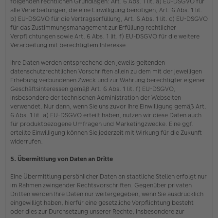
folgenden rechtlichen Grundlagen: Art. 6 Abs. 1 lit. a) EU-DSGVO für
alle Verarbeitungen, die eine Einwilligung benötigen, Art. 6 Abs. 1 lit.
b) EU-DSGVO für die Vertragserfüllung, Art. 6 Abs. 1 lit. c) EU-DSGVO
für das Zustimmungsmanagement zur Erfüllung rechtlicher
Verpflichtungen sowie Art. 6 Abs. 1 lit. f) EU-DSGVO für die weitere
Verarbeitung mit berechtigtem Interesse.
Ihre Daten werden entsprechend den jeweils geltenden
datenschutzrechtlichen Vorschriften allein zu dem mit der jeweiligen
Erhebung verbundenen Zweck und zur Wahrung berechtigter eigener
Geschäftsinteressen gemäß Art. 6 Abs. 1 lit. f) EU-DSGVO,
insbesondere der technischen Administration der Webseiten
verwendet. Nur dann, wenn Sie uns zuvor Ihre Einwilligung gemäß Art.
6 Abs. 1 lit. a) EU-DSGVO erteilt haben, nutzen wir diese Daten auch
für produktbezogene Umfragen und Marketingzwecke. Eine ggf.
erteilte Einwilligung können Sie jederzeit mit Wirkung für die Zukunft
widerrufen.
5. Übermittlung von Daten an Dritte
Eine Übermittlung persönlicher Daten an staatliche Stellen erfolgt nur
im Rahmen zwingender Rechtsvorschriften. Gegenüber privaten
Dritten werden Ihre Daten nur weitergegeben, wenn Sie ausdrücklich
eingewilligt haben, hierfür eine gesetzliche Verpflichtung besteht
oder dies zur Durchsetzung unserer Rechte, insbesondere zur