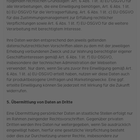
folgenden rechtlichen Grundlagen: Art. 6 Abs. 1 lit. a) EU-DSGVO für
alle Verarbeitungen, die eine Einwilligung benötigen, Art. 6 Abs. 1 lit.
b) EU-DSGVO für die Vertragserfüllung, Art. 6 Abs. 1 lit. c) EU-DSGVO
für das Zustimmungsmanagement zur Erfüllung rechtlicher
Verpflichtungen sowie Art. 6 Abs. 1 lit. f) EU-DSGVO für die weitere
Verarbeitung mit berechtigtem Interesse.
Ihre Daten werden entsprechend den jeweils geltenden
datenschutzrechtlichen Vorschriften allein zu dem mit der jeweiligen
Erhebung verbundenen Zweck und zur Wahrung berechtigter eigener
Geschäftsinteressen gemäß Art. 6 Abs. 1 lit. f) EU-DSGVO,
insbesondere der technischen Administration der Webseiten
verwendet. Nur dann, wenn Sie uns zuvor Ihre Einwilligung gemäß Art.
6 Abs. 1 lit. a) EU-DSGVO erteilt haben, nutzen wir diese Daten auch
für produktbezogene Umfragen und Marketingzwecke. Eine ggf.
erteilte Einwilligung können Sie jederzeit mit Wirkung für die Zukunft
widerrufen.
5. Übermittlung von Daten an Dritte
Eine Übermittlung persönlicher Daten an staatliche Stellen erfolgt nur
im Rahmen zwingender Rechtsvorschriften. Gegenüber privaten
Dritten werden Ihre Daten nur weitergegeben, wenn Sie ausdrücklich
eingewilligt haben, hierfür eine gesetzliche Verpflichtung besteht
oder dies zur Durchsetzung unserer Rechte, insbesondere zur