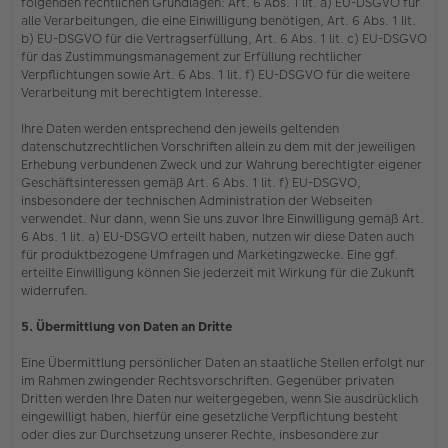
folgenden rechtlichen Grundlagen: Art. 6 Abs. 1 lit. a) EU-DSGVO für
alle Verarbeitungen, die eine Einwilligung benötigen, Art. 6 Abs. 1 lit.
b) EU-DSGVO für die Vertragserfüllung, Art. 6 Abs. 1 lit. c) EU-DSGVO
für das Zustimmungsmanagement zur Erfüllung rechtlicher
Verpflichtungen sowie Art. 6 Abs. 1 lit. f) EU-DSGVO für die weitere
Verarbeitung mit berechtigtem Interesse.
Ihre Daten werden entsprechend den jeweils geltenden
datenschutzrechtlichen Vorschriften allein zu dem mit der jeweiligen
Erhebung verbundenen Zweck und zur Wahrung berechtigter eigener
Geschäftsinteressen gemäß Art. 6 Abs. 1 lit. f) EU-DSGVO,
insbesondere der technischen Administration der Webseiten
verwendet. Nur dann, wenn Sie uns zuvor Ihre Einwilligung gemäß Art.
6 Abs. 1 lit. a) EU-DSGVO erteilt haben, nutzen wir diese Daten auch
für produktbezogene Umfragen und Marketingzwecke. Eine ggf.
erteilte Einwilligung können Sie jederzeit mit Wirkung für die Zukunft
widerrufen.
5. Übermittlung von Daten an Dritte
Eine Übermittlung persönlicher Daten an staatliche Stellen erfolgt nur
im Rahmen zwingender Rechtsvorschriften. Gegenüber privaten
Dritten werden Ihre Daten nur weitergegeben, wenn Sie ausdrücklich
eingewilligt haben, hierfür eine gesetzliche Verpflichtung besteht
oder dies zur Durchsetzung unserer Rechte, insbesondere zur