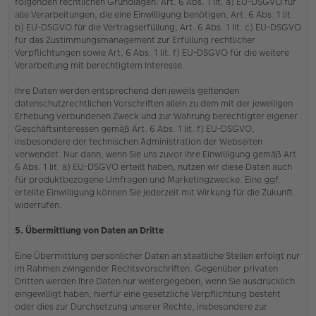
folgenden rechtlichen Grundlagen: Art. 6 Abs. 1 lit. a) EU-DSGVO für
alle Verarbeitungen, die eine Einwilligung benötigen, Art. 6 Abs. 1 lit.
b) EU-DSGVO für die Vertragserfüllung, Art. 6 Abs. 1 lit. c) EU-DSGVO
für das Zustimmungsmanagement zur Erfüllung rechtlicher
Verpflichtungen sowie Art. 6 Abs. 1 lit. f) EU-DSGVO für die weitere
Verarbeitung mit berechtigtem Interesse.
Ihre Daten werden entsprechend den jeweils geltenden
datenschutzrechtlichen Vorschriften allein zu dem mit der jeweiligen
Erhebung verbundenen Zweck und zur Wahrung berechtigter eigener
Geschäftsinteressen gemäß Art. 6 Abs. 1 lit. f) EU-DSGVO,
insbesondere der technischen Administration der Webseiten
verwendet. Nur dann, wenn Sie uns zuvor Ihre Einwilligung gemäß Art.
6 Abs. 1 lit. a) EU-DSGVO erteilt haben, nutzen wir diese Daten auch
für produktbezogene Umfragen und Marketingzwecke. Eine ggf.
erteilte Einwilligung können Sie jederzeit mit Wirkung für die Zukunft
widerrufen.
5. Übermittlung von Daten an Dritte
Eine Übermittlung persönlicher Daten an staatliche Stellen erfolgt nur
im Rahmen zwingender Rechtsvorschriften. Gegenüber privaten
Dritten werden Ihre Daten nur weitergegeben, wenn Sie ausdrücklich
eingewilligt haben, hierfür eine gesetzliche Verpflichtung besteht
oder dies zur Durchsetzung unserer Rechte, insbesondere zur