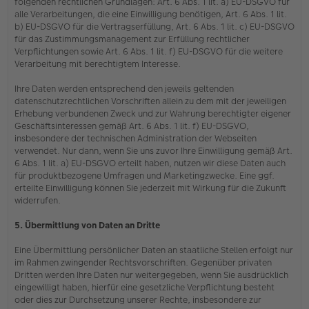
folgenden rechtlichen Grundlagen: Art. 6 Abs. 1 lit. a) EU-DSGVO für
alle Verarbeitungen, die eine Einwilligung benötigen, Art. 6 Abs. 1 lit.
b) EU-DSGVO für die Vertragserfüllung, Art. 6 Abs. 1 lit. c) EU-DSGVO
für das Zustimmungsmanagement zur Erfüllung rechtlicher
Verpflichtungen sowie Art. 6 Abs. 1 lit. f) EU-DSGVO für die weitere
Verarbeitung mit berechtigtem Interesse.
Ihre Daten werden entsprechend den jeweils geltenden
datenschutzrechtlichen Vorschriften allein zu dem mit der jeweiligen
Erhebung verbundenen Zweck und zur Wahrung berechtigter eigener
Geschäftsinteressen gemäß Art. 6 Abs. 1 lit. f) EU-DSGVO,
insbesondere der technischen Administration der Webseiten
verwendet. Nur dann, wenn Sie uns zuvor Ihre Einwilligung gemäß Art.
6 Abs. 1 lit. a) EU-DSGVO erteilt haben, nutzen wir diese Daten auch
für produktbezogene Umfragen und Marketingzwecke. Eine ggf.
erteilte Einwilligung können Sie jederzeit mit Wirkung für die Zukunft
widerrufen.
5. Übermittlung von Daten an Dritte
Eine Übermittlung persönlicher Daten an staatliche Stellen erfolgt nur
im Rahmen zwingender Rechtsvorschriften. Gegenüber privaten
Dritten werden Ihre Daten nur weitergegeben, wenn Sie ausdrücklich
eingewilligt haben, hierfür eine gesetzliche Verpflichtung besteht
oder dies zur Durchsetzung unserer Rechte, insbesondere zur