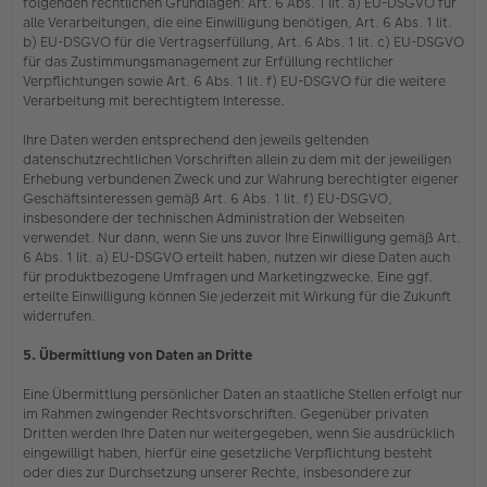
folgenden rechtlichen Grundlagen: Art. 6 Abs. 1 lit. a) EU-DSGVO für
alle Verarbeitungen, die eine Einwilligung benötigen, Art. 6 Abs. 1 lit.
b) EU-DSGVO für die Vertragserfüllung, Art. 6 Abs. 1 lit. c) EU-DSGVO
für das Zustimmungsmanagement zur Erfüllung rechtlicher
Verpflichtungen sowie Art. 6 Abs. 1 lit. f) EU-DSGVO für die weitere
Verarbeitung mit berechtigtem Interesse.
Ihre Daten werden entsprechend den jeweils geltenden
datenschutzrechtlichen Vorschriften allein zu dem mit der jeweiligen
Erhebung verbundenen Zweck und zur Wahrung berechtigter eigener
Geschäftsinteressen gemäß Art. 6 Abs. 1 lit. f) EU-DSGVO,
insbesondere der technischen Administration der Webseiten
verwendet. Nur dann, wenn Sie uns zuvor Ihre Einwilligung gemäß Art.
6 Abs. 1 lit. a) EU-DSGVO erteilt haben, nutzen wir diese Daten auch
für produktbezogene Umfragen und Marketingzwecke. Eine ggf.
erteilte Einwilligung können Sie jederzeit mit Wirkung für die Zukunft
widerrufen.
5. Übermittlung von Daten an Dritte
Eine Übermittlung persönlicher Daten an staatliche Stellen erfolgt nur
im Rahmen zwingender Rechtsvorschriften. Gegenüber privaten
Dritten werden Ihre Daten nur weitergegeben, wenn Sie ausdrücklich
eingewilligt haben, hierfür eine gesetzliche Verpflichtung besteht
oder dies zur Durchsetzung unserer Rechte, insbesondere zur