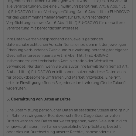
folgenden rechtlichen Grundlagen: Art. 6 Abs. 1 lit. a) EU-DSGVO für
alle Verarbeitungen, die eine Einwilligung benötigen, Art. 6 Abs. 1 lit.
b) EU-DSGVO für die Vertragserfüllung, Art. 6 Abs. 1 lit. c) EU-DSGVO
für das Zustimmungsmanagement zur Erfüllung rechtlicher
Verpflichtungen sowie Art. 6 Abs. 1 lit. f) EU-DSGVO für die weitere
Verarbeitung mit berechtigtem Interesse.
Ihre Daten werden entsprechend den jeweils geltenden
datenschutzrechtlichen Vorschriften allein zu dem mit der jeweiligen
Erhebung verbundenen Zweck und zur Wahrung berechtigter eigener
Geschäftsinteressen gemäß Art. 6 Abs. 1 lit. f) EU-DSGVO,
insbesondere der technischen Administration der Webseiten
verwendet. Nur dann, wenn Sie uns zuvor Ihre Einwilligung gemäß Art.
6 Abs. 1 lit. a) EU-DSGVO erteilt haben, nutzen wir diese Daten auch
für produktbezogene Umfragen und Marketingzwecke. Eine ggf.
erteilte Einwilligung können Sie jederzeit mit Wirkung für die Zukunft
widerrufen.
5. Übermittlung von Daten an Dritte
Eine Übermittlung persönlicher Daten an staatliche Stellen erfolgt nur
im Rahmen zwingender Rechtsvorschriften. Gegenüber privaten
Dritten werden Ihre Daten nur weitergegeben, wenn Sie ausdrücklich
eingewilligt haben, hierfür eine gesetzliche Verpflichtung besteht
oder dies zur Durchsetzung unserer Rechte, insbesondere zur